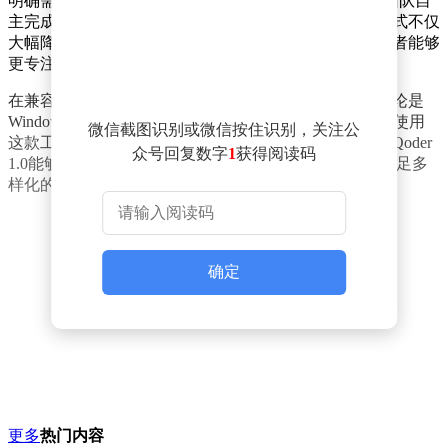
明确需求定义，无需深入参与执行细节，即可由Agent团队自
主完成从任务执行、验证到最终交付的全流程。这一模式不仅
大幅降低了开发门槛，还显著提升了开发效率，让开发者能够
更专注于创意和需求的实现。
在兼容性方面，Qoder 1.0展现了强大的跨平台能力。无论是
Windows、macOS还是Linux系统用户，均可轻松下载并使用
微信截图识别或微信按住识别，关注公
这款工具，享受其带来的智能开发便利。这一特性使得Qoder
众号回复数字
1
获得阅读码
1.0能够广泛覆盖不同操作系统环境下的开发者群体，满足多
样化的开发需求。
确定
更多
热门内容