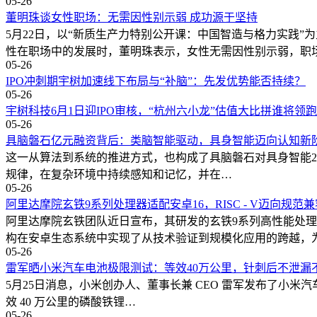
05-26
董明珠谈女性职场：无需因性别示弱 成功源于坚持
5月22日，以“新质生产力特别公开课：中国智造与格力实践
性在职场中的发展时，董明珠表示，女性无需因性别示弱，职
05-26
IPO冲刺期宇树加速线下布局与“补脑”：先发优势能否持续？
05-26
宇树科技6月1日迎IPO审核，“杭州六小龙”估值大比拼谁将领
05-26
具脑磐石亿元融资背后：类脑智能驱动，具身智能迈向认知新
这一从算法到系统的推进方式，也构成了具脑磐石对具身智能2
规律，在复杂环境中持续感知和记忆，并在…
05-26
阿里达摩院玄铁9系列处理器适配安卓16，RISC - V迈向规
阿里达摩院玄铁团队近日宣布，其研发的玄铁9系列高性能处理器已
构在安卓生态系统中实现了从技术验证到规模化应用的跨越，
05-26
雷军晒小米汽车电池极限测试：等效40万公里，针刺后不泄漏
5月25日消息，小米创办人、董事长兼 CEO 雷军发布了小
效 40 万公里的磷酸铁锂…
05-26