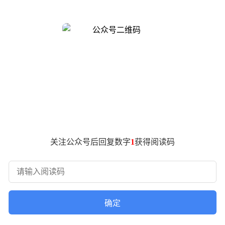
，市值突破700亿美元，成为今年美股规模最大的IPO项目。市场对C
计获得47亿美元融资，其中近八成资金是在过去一年内到位。招股书显示，
值得注意的是，一支由华人背景的3C AGI Partners管理的
B轮到IPO的全流程融资。她透露，与Cerebras团队的初次接
术逻辑的颠覆性。经过多年跟踪观察，她在2023年创立基金后立即投资
龄57岁，此前共同创立的SeaMicro公司曾以3.34亿美元被AM
力消耗在数据传输环节。他们选择了一条极具挑战的技术路径：不
关注公众号后回复数字
1
获得阅读码
散热难题、设计复杂度等挑战，使得资本市场长期持观望态度。
推出首款WSE-1芯片，其算力超越整个英伟达GPU集群，推理速度达
，在基础大模型诞生前，团队就形成三个核心认知：行业需要替代
确定
erebras估值合理时完成布局，如今正享受认知差被市场验证