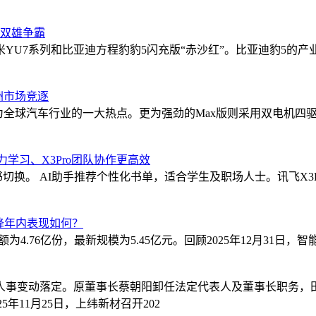
场双雄争霸
米YU7系列和比亚迪方程豹豹5闪充版“赤沙红”。比亚迪豹5
洲市场竞逐
球汽车行业的一大热点。更为强劲的Max版则采用双电机四驱架构
力学习、X3Pro团队协作更高效
切换。 AI助手推荐个性化书单，适合学生及职场人士。讯飞X3
额双降年内表现如何？
4.76亿份，最新规模为5.45亿元。回顾2025年12月31日，智能
事变动落定。原董事长蔡朝阳卸任法定代表人及董事长职务，田
年11月25日，上纬新材召开202