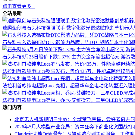
点击查看更多 +
全站最新
速腾聚创与石头科技强强联手 数字化激光雷达赋能割草机器人
石头科技入选福布斯DTC影响力品牌，凭DTC战略与本土化
石头科技5月25日股价下跌1.37% 主力资金净流出超亿元 游资
法拉利首款纯电Luce罗马发布，售价435万，性能卓越但续航
法拉利首款纯电超跑Luce亮相，超豪华车企电动化转型迈入理
法拉利首款纯电Luce亮相，乔尼·艾维操刀，三星OLED屏成亮
热门内容
北京无人机新规明日生效：全域禁飞禁售，爱好者何去何
2026年5月大模型产业变局：资本狂奔下商业化突围战打
Claude新功能Orbit曝光：从被动响应到主动服务，工作