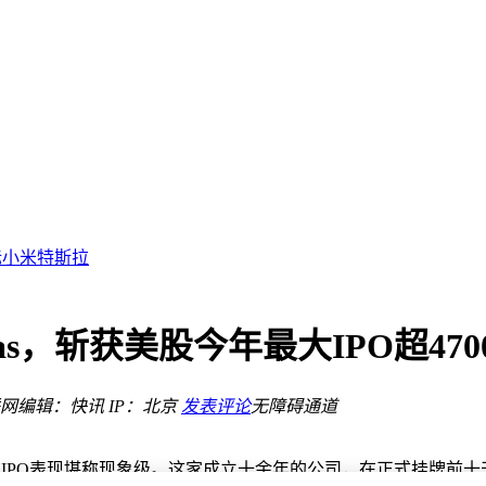
功能
忆？
关注
标小米特斯拉
场双雄争霸
洲市场竞逐
力学习、X3Pro团队协作更高效
as，斩获美股今年最大IPO超47
额双降年内表现如何？
网
编辑：快讯
IP：北京
发表评论
无障碍通道
功能
s，其IPO表现堪称现象级。这家成立十余年的公司，在正式挂牌前