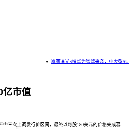
岚图追光S携华为智驾来袭，中大型SU
00亿市值
十天内三次上调发行价区间，最终以每股180美元的价格完成募