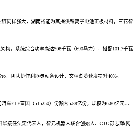
的产业链同样强大，湖南裕能为其提供锂离子电池正极材料，三花智
，系统综合功率高达508千瓦（690马力），搭配101.7千瓦
Pro：团队协作利器灵动条设计，文档浏览速度提升40%。
汽车ETF富国（515250）份额为5.88亿份，规模为6.80亿元…
华接任法定代表人，智元机器人联合创始人、CTO彭志辉(网