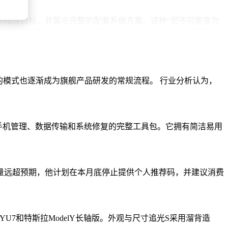
的阶段性目标，并展示完整的配套系统方案。这种"把不可能变为
客户扩展至亚马逊、OpenAI等顶级机构，投资人质量也显著提
"投资策略：要么在极早期切入定义品类的公司，要么在成熟期加仓
域估值超22亿美元）等明星项目。目前二期基金已完成超募，规模约
试的模式也逐渐成为旗舰产品研发的常规流程。 行业分析认为，
化不断调整方向。她坦言曾因低估数据标注行业的AI属性而错
域持续捕捉"未来的Cerebras"。
；用于手机管理、数据传输和系统修复的完整工具包。它拥有简洁易用
量远超预期，他计划在本月底停止提供个人推荐码，并建议消费
YU7和特斯拉ModelY长轴版。外观与尺寸追光S采用溜背造