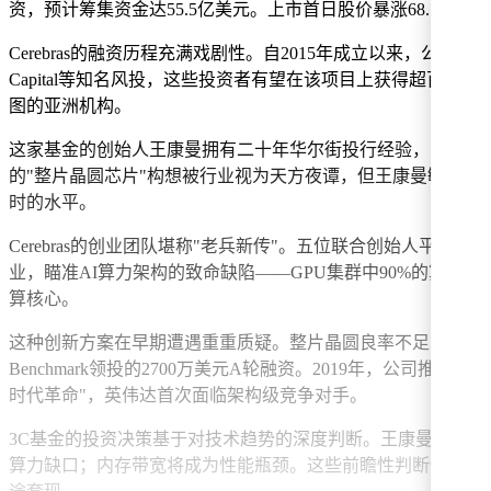
资，预计筹集资金达55.5亿美元。上市首日股价暴涨68.15%
Cerebras的融资历程充满戏剧性。自2015年成立以来，公司累
Capital等知名风投，这些投资者有望在该项目上获得超百倍回报。
图的亚洲机构。
这家基金的创始人王康曼拥有二十年华尔街投行经验，曾主导商汤科技从
的"整片晶圆芯片"构想被行业视为天方夜谭，但王康曼敏锐捕捉到其技
时的水平。
Cerebras的创业团队堪称"老兵新传"。五位联合创始人平均年
业，瞄准AI算力架构的致命缺陷——GPU集群中90%的算
算核心。
这种创新方案在早期遭遇重重质疑。整片晶圆良率不足1%、
Benchmark领投的2700万美元A轮融资。2019年，公司
时代革命"，英伟达首次面临架构级竞争对手。
3C基金的投资决策基于对技术趋势的深度判断。王康曼指出
算力缺口；内存带宽将成为性能瓶颈。这些前瞻性判断使3C在C