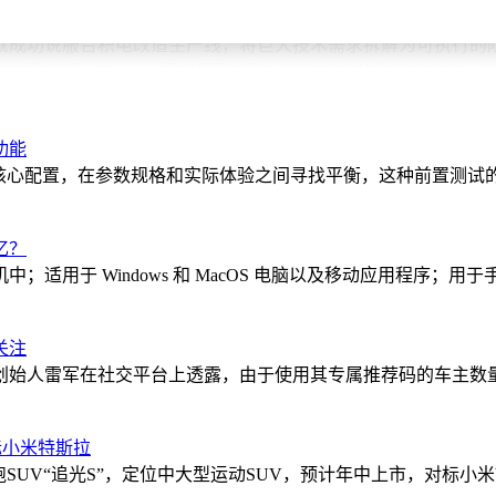
队时期就成功说服台积电改造生产线，将巨大技术需求拆解为可执行
PO受挫后，Cerebras迅速调整战略，客户结构从依赖中东单一
的现金回报倍数，Cerebras项目贡献显著。基金采用"哑铃型
功能
Groq（被英伟达收购）、Starcloud（太空数据中心领
屏幕等核心配置，在参数规格和实际体验之间寻找平衡，这种前置测
投资者。
创始人的演化能力比现有商业模式更重要，优秀团队会随行业变
忆？
当前基金专注AI底层技术投资，通过结构化流程筛选潜在标的，在细分领
适用于 Windows 和 MacOS 电脑以及移动应用程序
关注
创始人雷军在社交平台上透露，由于使用其专属推荐码的车主数
标小米特斯拉
跑SUV“追光S”，定位中大型运动SUV，预计年中上市，对标小米