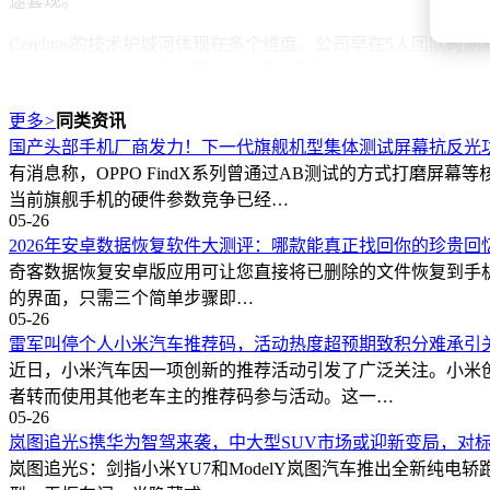
途套现。
Cerebras的技术护城河体现在多个维度。公司早在5人团
可能"的执行力，被王康曼视为公司最宝贵的资产。2024年首次I
升。
更多
>
同类资讯
3C基金的业绩表现引人注目。其首支基金海外项目已实现19倍
国产头部手机厂商发力！下一代旗舰机型集体测试屏幕抗反光
确定性资产，刻意避开中间定价不友好的阶段。这种策略帮助其捕获
有消息称，OPPO FindX系列曾通过AB测试的方式打磨
1亿美元，LP包括家族办公室、产业资本及英伟达高管等长期
当前旗舰手机的硬件参数竞争已经…
05-26
在硬科技投资领域，3C形成独特的方法论。王康曼强调，年轻
2026年安卓数据恢复软件大测评：哪款能真正找回你的珍贵回
过Scale AI，这个教训强化了团队对创始人潜力的判断标准。
奇客数据恢复安卓版应用可让您直接将已删除的文件恢复到手机中；
的界面，只需三个简单步骤即…
05-26
雷军叫停个人小米汽车推荐码，活动热度超预期致积分难承引
近日，小米汽车因一项创新的推荐活动引发了广泛关注。小米
者转而使用其他老车主的推荐码参与活动。这一…
05-26
岚图追光S携华为智驾来袭，中大型SUV市场或迎新变局，对
岚图追光S：剑指小米YU7和ModelY岚图汽车推出全新纯电轿