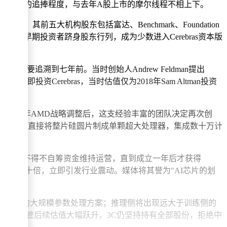
erebras的追捧程度，与去年A股上市的摩尔线程不相上下。
其前五大机构股东包括富达、Benchmark、Foundation
基金，作为早期投资者跻身股东行列，成为少数进入Cerebras资本版
触要追溯到七年前。当时创始人Andrew Feldman提出
Cerebras，当时估值仅为2018年Sam Altman投资
D收购。2015年AMD战略调整后，这支经验丰富的团队决定再次创
切割晶圆，直接将整片硅圆片制成单颗超大处理器，集成数十万计
创始团队不得不自筹资金维持运营，直到成立一年后才获得
到A100的数十倍，立即引发行业震动。媒体将其誉为"AI芯片的划
英伟达的大规模参数处理方案；推理侧将出现远大于训练侧的
的红利。尽管后续估值大幅跃升，3C仍坚持持有全部股份，拒绝中