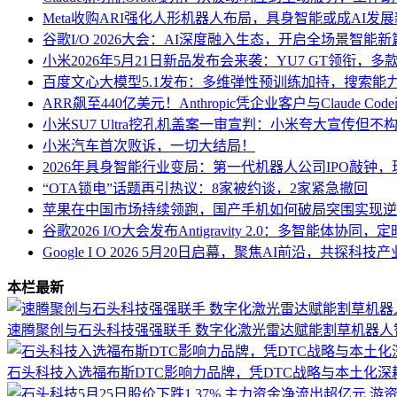
Meta收购ARI强化人形机器人布局，具身智能或成AI发
谷歌I/O 2026大会：AI深度融入生态，开启全场景智能新
小米2026年5月21日新品发布会来袭：YU7 GT领衔，
百度文心大模型5.1发布：多维弹性预训练加持，搜索能
ARR飙至440亿美元！Anthropic凭企业客户与Claude Co
小米SU7 Ultra挖孔机盖案一审宣判：小米夸大宣传但不
小米汽车首次败诉，一切大结局！
2026年具身智能行业变局：第一代机器人公司IPO敲钟
“OTA锁电”话题再引热议：8家被约谈，2家紧急撤回
苹果在中国市场持续领跑，国产手机如何破局突围实现逆
谷歌2026 I/O大会发布Antigravity 2.0：多智能体协
Google I O 2026 5月20日启幕，聚焦AI前沿，共探科
本栏最新
速腾聚创与石头科技强强联手 数字化激光雷达赋能割草机器人
石头科技入选福布斯DTC影响力品牌，凭DTC战略与本土化