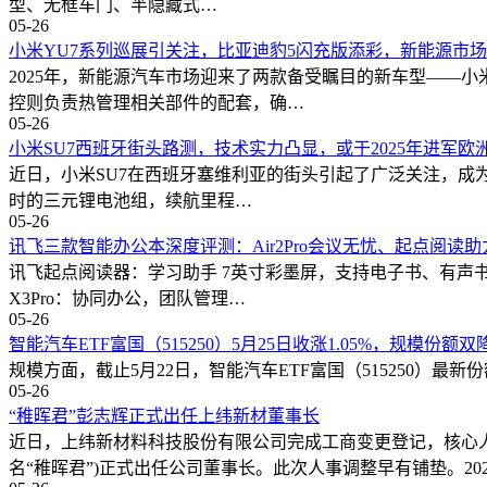
型、无框车门、半隐藏式…
05-26
小米YU7系列巡展引关注，比亚迪豹5闪充版添彩，新能源市
2025年，新能源汽车市场迎来了两款备受瞩目的新车型——小
控则负责热管理相关部件的配套，确…
05-26
小米SU7西班牙街头路测，技术实力凸显，或于2025年进军欧
近日，小米SU7在西班牙塞维利亚的街头引起了广泛关注，成为全
时的三元锂电池组，续航里程…
05-26
讯飞三款智能办公本深度评测：Air2Pro会议无忧、起点阅读助
讯飞起点阅读器：学习助手 7英寸彩墨屏，支持电子书、有声书
X3Pro：协同办公，团队管理…
05-26
智能汽车ETF富国（515250）5月25日收涨1.05%，规模份
规模方面，截止5月22日，智能汽车ETF富国（515250）最新份额为
05-26
“稚晖君”彭志辉正式出任上纬新材董事长
近日，上纬新材料科技股份有限公司完成工商变更登记，核心人
名“稚晖君”)正式出任公司董事长。此次人事调整早有铺垫。2025