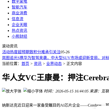
数字家电
智能汽车
商业消费
信息流
企业天眼
热点资讯
董明珠谈女性职场：无需因性别示弱 成功源于坚持
小熊财经
国产头部手机厂商发力！下一代旗舰机型集体测试屏幕抗反光
滚动资讯
2026年安卓数据恢复软件大测评：哪款能真正找回你的珍贵回
活动热度超预期致积分难承引关注
雷军叫停个人小米汽车推荐码，活动热度超预期致积分难承引
05-26
岚图追光S携华为智驾来袭，中大型SUV市场或迎新变局，对
小米YU7系列巡展引关注，比亚迪豹5闪充版添彩，新能源市
当前位置：
首页
>
资讯
>
业界动态
>
正文内容
小米SU7西班牙街头路测，技术实力凸显，或于2025年进军欧
讯飞三款智能办公本深度评测：Air2Pro会议无忧、起点阅读助
华人女VC王康曼：押注Cerebr
智能汽车ETF富国（515250）5月25日收涨1.05%，规模份
“稚晖君”彭志辉正式出任上纬新材董事长
时间：2026-05-15 16:44:05
来源：互联
董明珠谈女性职场：无需因性别示弱 成功源于坚持
国产头部手机厂商发力！下一代旗舰机型集体测试屏幕抗反光
纳斯达克近日迎来一家备受瞩目的AI芯片企业——Cerebra