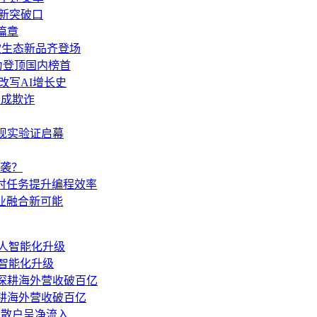
展新突破口
篇章
多款生态新品齐登场
力登顶国内榜首
de改写AI增长史
构成欺诈
，现实验证启幕
袭？
同，定时任务提升编程效率
技产业融合新可能
智能化升级
深耕海外营收破百亿