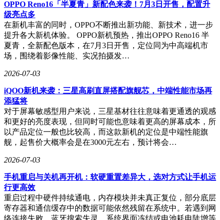
OPPO Reno16「半夏青」新配色来袭！7月3日开售，配置升
级亮点多
业内人士指出，此次事件折射出AI生成内容与应用商店规则
在新机丰富的同时，OPPO不断推出新功能、新技术，进一步
的深层碰撞。随着生成式AI技术普及，如何平衡创新与安
提升各大新机体验。 OPPO新机预热，推出OPPO Reno16 半
全、界定动态代码的执行边界，将成为平台方与开发者共同面
夏青，全新配色版本，在7月3日开售，定位同为中高端机市
临的课题。Replit的案例或许预示着，未来App Store可能针对
场，围绕着影像性能、实况拍摄发…
AI工具建立更细化的审核标准。
2026-07-03
iQOO新机来袭：三星高刷直屏搭配旗舰芯，中端性能市场再
添猛将
对于屏幕敏感型用户来说，三星基材往往意味着更通透的观感
和更好的亮度表现，但同时可能也意味着更高的屏幕成本，所
以产品定位一般也比较高，而这款新机的定位是中端性能旗
舰，起售价大概率会是在3000元左右，预计将会…
2026-07-03
手机重启与关机再开机：软硬重置差异大，选对方式让手机运
行更高效
重启过程中硬件持续通电，内存模块并未真正复位，部分底层
寄存器和通信缓存中的数据可能依然残留在系统中。若遇到网
络连接失败、蓝牙搜索失灵、系统界面冻结或电池耗电陡增等