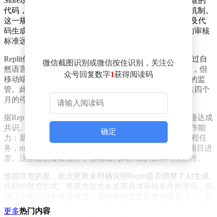
Store现有规则，应用不得在通过审核后动态执行未经审查的
代码，也不允许其他应用在其内部构建类似运行环境的机制。
这一规定对移动端AI编程工具构成特殊挑战——由于涉及代
码生成、预览及打包等敏感操作，iOS平台对这类工具的审核
标准远高于桌面端。
Replit作为"氛围编程"领域的代表产品，其核心功能是通过自
微信截图识别或微信按住识别，关注公
然语言描述生成代码。尽管这种模式在PC端已较为普及，但
众号回复数字
1
获得阅读码
移动端因设备安全性和运行环境限制，始终面临更严格的监
管。此次更新前，该应用因审核问题在iOS平台陷入长达四个
月的停滞期。
据Replit首席执行官Amjad Masad透露，双方已就合规问题达成
共识。新版本不仅恢复了基础更新，还重点强化了AI协作能
确定
力：新增的Agent 4功能可支持多智能体并行处理不同编程任
务，merge flows协作机制则允许团队成员跨工作区整合项目进
度。这些改进显著提升了移动端代码开发的效率与灵活性。
值得注意的是，此次更新未明确说明Replit是否调整了AI生成
代码的预览方式。苹果方面也未披露具体审核条件的变化，仅
确认应用已符合平台规范。这种模糊态度引发行业关注——作
为首个通过审核的移动端AI编程工具，Replit的案例或将为同
更多
热门内容
类产品提供重要参考。