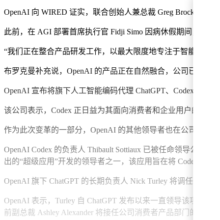
OpenAI 向 WIRED 证实，联合创始人兼总裁 Greg Br
此前，在 AGI 部署首席执行官 Fidji Simo 因病休假期间，B
“我们正在整合产品研发工作，以最大限度地专注于智能体未
布罗克曼补充说，OpenAI 的产品正在自然融合，公司已决定将 Ch
OpenAI 宣布将旗下人工智能编码代理 ChatGPT、Codex 
该公司表示，Codex 正日益为其面向消费者和企业用户的产
作为此次变革的一部分，OpenAI 的其他领导者也在公司承担
OpenAI Codex 的负责人 Thibault Sottiaux 已被
出的“超级应用”开发的领导者之一，该应用旨在将 Codex、Cha
OpenAI 旗下 ChatGPT 的长期负责人 Nick Turley 将
OpenAI 表示，Turley 自 ChatGPT 发布以来一直领导
前副总裁 Ashley Alexander 将接任公司消费者产品部门的负责