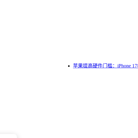
苹果提高硬件门槛：iPhone 1