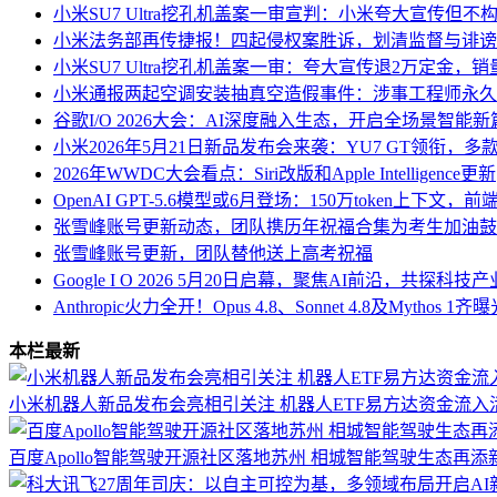
小米SU7 Ultra挖孔机盖案一审宣判：小米夸大宣传但不
小米法务部再传捷报！四起侵权案胜诉，划清监督与诽谤
小米SU7 Ultra挖孔机盖案一审：夸大宣传退2万定金
小米通报两起空调安装抽真空造假事件：涉事工程师永久
谷歌I/O 2026大会：AI深度融入生态，开启全场景智能新
小米2026年5月21日新品发布会来袭：YU7 GT领衔，
2026年WWDC大会看点：Siri改版和Apple Intelligence更新
OpenAI GPT-5.6模型或6月登场：150万token上下文
张雪峰账号更新动态，团队携历年祝福合集为考生加油鼓
张雪峰账号更新，团队替他送上高考祝福
Google I O 2026 5月20日启幕，聚焦AI前沿，共探科
Anthropic火力全开！Opus 4.8、Sonnet 4.8及Mythos 
本栏最新
小米机器人新品发布会亮相引关注 机器人ETF易方达资金流入
百度Apollo智能驾驶开源社区落地苏州 相城智能驾驶生态再添