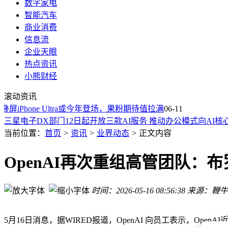
数字家电
智能汽车
商业消费
信息流
企业天眼
热点资讯
小熊财经
小米YU7 GT来袭：运动豪华设计碰撞强悍性能，开启未来出
滚动资讯
苹果谷歌率先适配Thread 1.4，智能家居生态统一迈出关键一步
屏iPhone Ultra或今年登场，果粉期待值拉满
小米MiMo-V2.5-Pro-UltraSpeed实测：1T参数模型推理破
06-11
三星电子DX部门12日起开放三款AI服务 推动办公模式向AI核
美国“元”公司与印度信实工业携手，将在古吉拉特邦共建AI数
当前位置：
首页
>
资讯
>
业界动态
>
正文内容
科大讯飞香港发布SpaceMind架构，以毫米波雷达等助力Agen
OPPO阔折叠新品开案测试 2nm骁龙8 Elite Gen6 配无痕铰链引
OpenAI再次重组高管团队：
宁波凭什么成为人形机器人心脏？汽车供应链如何“丝滑”切换
阿里换帅显决心：92年技术极客陈宇森接任钉钉CEO 开启AI
时间：2026-05-16 08:56:38
来源：鞭牛士
阿里内部变动引关注：钉钉CEO陈航或离职，降职退居幕后方
小米YU7 GT来袭：运动豪华设计碰撞强悍性能，开启未来出
苹果谷歌率先适配Thread 1.4，智能家居生态统一迈出关键一步
5月16日消息，据WIRED报道，OpenAI 向员工表示，Ope