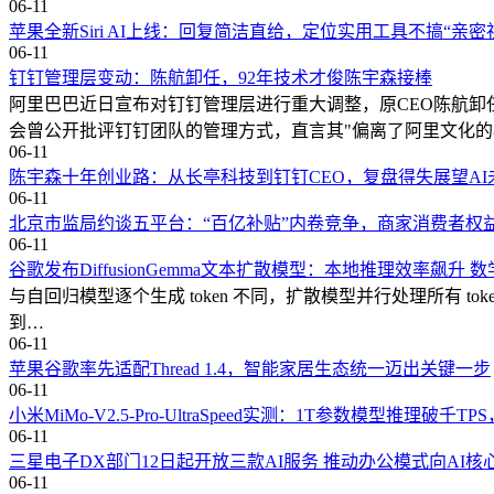
06-11
苹果全新Siri AI上线：回复简洁直给，定位实用工具不搞“亲密
06-11
钉钉管理层变动：陈航卸任，92年技术才俊陈宇森接棒
阿里巴巴近日宣布对钉钉管理层进行重大调整，原CEO陈航卸
会曾公开批评钉钉团队的管理方式，直言其"偏离了阿里文化的
06-11
陈宇森十年创业路：从长亭科技到钉钉CEO，复盘得失展望AI
06-11
北京市监局约谈五平台：“百亿补贴”内卷竞争，商家消费者权
06-11
谷歌发布DiffusionGemma文本扩散模型：本地推理效率飙升
与自回归模型逐个生成 token 不同，扩散模型并行处理所有 tok
到…
06-11
苹果谷歌率先适配Thread 1.4，智能家居生态统一迈出关键一步
06-11
小米MiMo-V2.5-Pro-UltraSpeed实测：1T参数模型推理破
06-11
三星电子DX部门12日起开放三款AI服务 推动办公模式向AI核
06-11