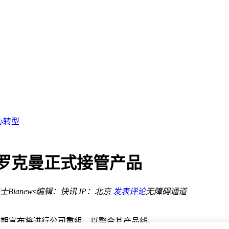
行新想象
千TPS，全栈开发秒级响应
心转型
据中心
t融入物理世界
关注
布罗克曼正式接管产品
新赛道
新篇章
Bianews
编辑：快讯
IP：北京
发表评论
无障碍通道
案也在议
行新想象
nAI近期宣布将进行公司重组，以整合其产品线。