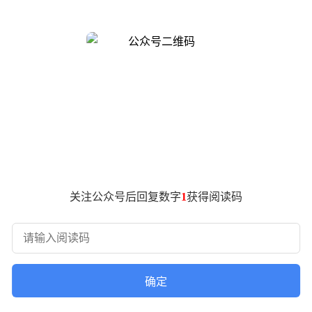
ockman 将负责公司的产品战略，同时继续负责人工智能基础设施方面的
rockman 曾被临时委任负责 OpenAI 的产品；如今，这一人事变
来，从而在消费者和企业市场都取得成功。”布罗克曼在一份发给
atGPT 和 Codex 合并为一个统一的用户体验。
以及面向开发者的 API 整合到一个核心产品团队中。
品提供支持，这些产品正逐渐具备代表用户自主执行数字任务的能
了更重要的职责。
关注公众号后回复数字
1
获得阅读码
任命领导公司的核心产品和平台团队。Sottiaux 是 Codex 发展成为公
tGPT 和公司的 Atlas 网络浏览器整合到一个统一的桌面应用程
调任新职，领导公司企业级产品的工作。
确定
该项目，并帮助其发展到每周活跃用户超过 9 亿，他将不再负责消费者产品方
人。