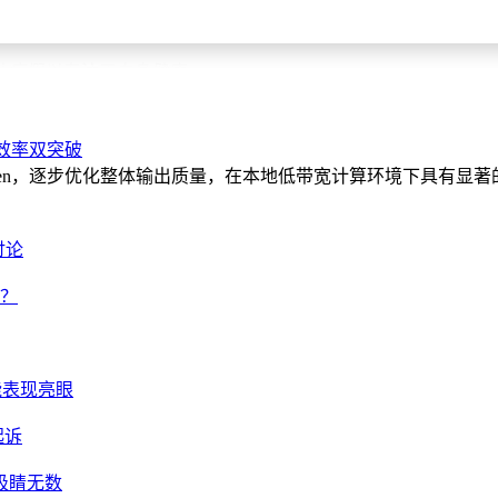
新聚焦于几个关键产品领域，包括 ChatGPT、Codex 及其“超
 将休病假以专注于自身健康。
将负责产品战略。该公司告诉 WIRED，Simo 目前仍在休病假，预计她
与效率双突破
en，逐步优化整体输出质量，在本地低带宽计算环境下具有显著的推理速度优
括在编程领域的Anthropic和在消费者聊天机器人领域的谷歌。O
讨论
I 工作空间负责人 Kevin Weil；Sora 负责人 Bill Peebl
影？
性能表现亮眼
起诉
吸睛无数