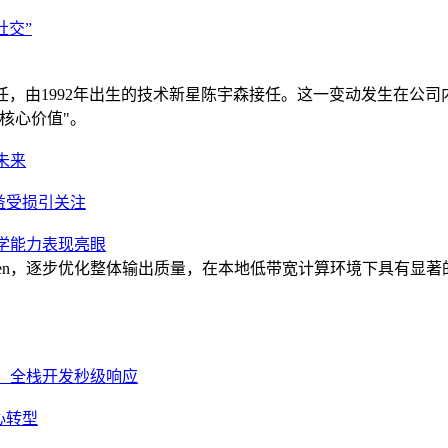
社交”
任，由1992年出生的技术新星陈宇森接任。这一变动发生在公
核心价值"。
未来
益受损引关注
 数学能力表现亮眼
en，逐步优化整体输出质量，在本地低带宽计算环境下具有显著的推理速度优
千TPS，全栈开发秒级响应
心转型