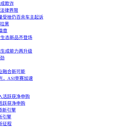
构成欺诈
法律界限
，销量受挫仍百余车主起诉
拉黑
篇章
多款生态新品齐登场
，前端生成能力再升级
劲
技产业融合新可能
1齐曝光，ASI竞赛加速
活跃获净申购
新引擎