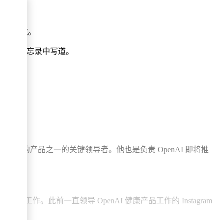
工作。
动已正式生效。
员工的备忘录中写道。
力。
司有史以来增长最快的产品之一的关键领导者。他也是负责 OpenAI 即将推
序中。
面的工作。此前一直领导 OpenAI 健康产品工作的 Instagram