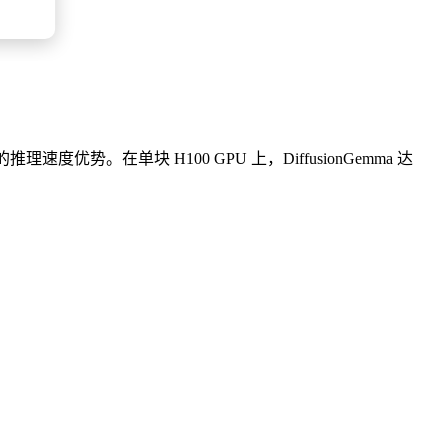
级应用”。
将回归，并指出她曾与 Brockman 就这些组织架构调整进行过直接合
势。在单块 H100 GPU 上，DiffusionGemma 达
penAI的领导层希望在提交IPO申请之前简化产品线，IPO申请
es；以及其企业应用首席技术官 Srinivas Narayanan。（鞭牛