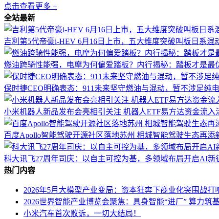
点击查看更多 +
全站最新
吉利第5代帝豪i-HEV 6月16日上市，五大维度突破叫板日系混
燃油跨骑性能强，电摩为何偏爱踏板？内行揭秘：踏板才是最
保时捷CEO明确表态：911未来坚守燃油与混动，暂不涉足纯
小米机器人新品发布会亮相引关注 机器人ETF易方达资金流入
百度Apollo智能驾驶开源社区落地苏州 相城智能驾驶生态再添
科大讯飞27周年司庆：以自主可控为基，多领域布局开启AI新
热门内容
2026年5月大模型产业变局：资本狂奔下商业化突围战打
2026世界智能产业博览会聚焦：具身智能“进厂” 算力筑基
小米汽车首次败诉，一切大结局！