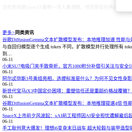
这些变动是OpenAI 最新一次人事调整，领导层旨在将公司重心重
上个月，OpenAI 宣布了多项高管人事变动，其中包括 Simo
OpenAI 此前曾表示，在 Simo 休假期间，Brockman 
更多
>
同类资讯
作。
谷歌DiffusionGemma文本扩散模型发布：本地推理加速 性能
与自回归模型逐个生成 token 不同，扩散模型并行处理所有 tok
过去一年，OpenAI面临着来自竞争对手日益增长的压力，其中包
到…
可能在今年晚些时候提交。
06-11
小米SU7电吸门夹手致骨折，官方1000积分补偿引关注与安全
上个月，OpenAI 的其他高管也全部离开了公司，其中包括其面向科学家的 A
06-11
士、AI普瑞斯编译）
阿尔忒弥斯3号乘组亮相，选拔标准是什么？为何不见女性身
06-11
新世代宝马iX3中国定价困境：重塑信任还是重蹈价格战覆辙？
06-11
谷歌DiffusionGemma文本扩散模型发布：本地推理提速4倍 
06-11
SpaceX上市前夕风波起：xAI前工程师因AI安全担忧遭解雇后
06-11
手工耿创意大爆发！理想i6变身末日战车 超大轮毂与装甲造型