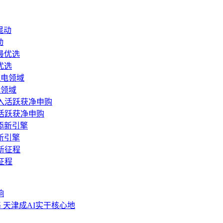
动
优选
电领域
活跃获净申购
新引擎
征程
响
 天津成AI实干核心地