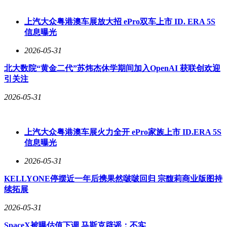
上汽大众粤港澳车展放大招 ePro双车上市 ID. ERA 5S
信息曝光
2026-05-31
北大数院“黄金二代”苏炜杰休学期间加入OpenAI 获联创欢迎
引关注
2026-05-31
上汽大众粤港澳车展火力全开 ePro家族上市 ID.ERA 5S
信息曝光
2026-05-31
YU7 GT作为YU7家族的顶配版本，在性能上实现了全面突
破。该车搭载前后双电机系统，分别由汇川动力和小米自研提
KELLYONE停摆近一年后携果然啵啵回归 宗馥莉商业版图持
供，综合功率高达738kW（约1003匹马力）。这一强劲动力使
续拓展
YU7 GT的零百加速时间仅需2.95秒，最高时速可达300km/h，
2026-05-31
同时仍能保持705km的续航里程，展现出性能与实用性的完美
平衡。
SpaceX被曝估值下调 马斯克辟谣：不实