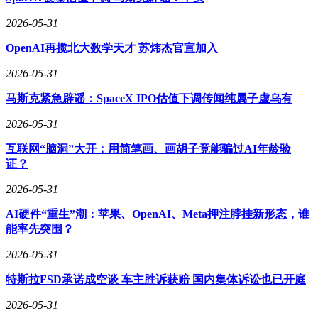
在外观设计上，YU7 GT延续了YU7家族的整体风格，但在细
2026-05-31
节处进行了诸多升级。标志性的长车头设计搭配跑车级宽体造
型，赋予车辆更强的力量感和运动气息。车厘子红作为主推配
OpenAI再揽北大数学天才 苏炜杰官宣加入
色，其车漆在光影变化下呈现出丰富的层次感，视觉效果极为
2026-05-31
惊艳。专属标识和配色方案也使GT版与普通版形成鲜明区
分。
马斯克紧急辟谣：SpaceX IPO估值下调传闻纯属子虚乌有
2026-05-31
互联网“脑洞”大开：用简笔画、画胡子竟能骗过AI年龄验
证？
2026-05-31
AI硬件“重生”潮：苹果、OpenAI、Meta押注脖挂新形态，谁
能率先突围？
2026-05-31
特斯拉FSD承诺成空谈 车主胜诉获赔 国内集体诉讼也已开庭
2026-05-31