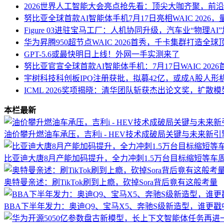
2026世界人工智能大会亮点抢先看：顶尖大咖齐聚，前
努比亚全球首款AI智能体手机7月17日亮相WAIC 202
Figure 03进驻宝马工厂：人机协同升级，汽车业“物理AI
华为昇腾950超节点WAIC 2026首秀，千卡集群打造全球
GPT-5.6或最快明日上线！外网一手实测来了
努比亚官宣全球首款AI智能体手机：7月17日WAIC 202
宇树科技科创板IPO注册获批，拟募42亿，或成A股人形
ICML 2026奖项揭晓：清华团队斩获杰出论文奖，扩散
本栏最新
油价攀升燃油车承压，吉利i - HEV技术成破局关键与未来新引
比亚迪大唐8月产能加码提升，全力冲刺1.5万台目标缩短等车
奥特曼亲述：刷TikTok刷到上瘾，砍掉Sora背后竟有这般考量
BBA下半年发力：奥迪Q9、宝马X5、奔驰S级新造型，谁更