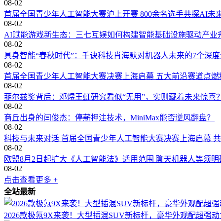
08-02
首届全国青少年人工智能大赛沪上开赛 800余名选手共探AI未
08-02
AI赋能游戏新生态：三七互娱如何构建智能基础设施驱动产业
08-02
具身智能“春秋时代”：千诀科技肖海默对机器人未来的7个深度
08-02
首届全国青少年人工智能大赛决赛上海启幕 五大前沿赛道点燃
08-02
菲尔兹奖背后：邓煜王虹研究看似“无用”，实则藏着未来惊喜
08-02
商丘出身的闫俊杰：停薪押注技术，MiniMax能否逆风翻盘？
08-02
科技与未来对话 首届全国青少年人工智能大赛决赛上海启幕 
08-02
欧盟8月2日起扩大《人工智能法》适用范围 聊天机器人等须
08-02
点击查看更多 +
全站最新
2026款极氪9X来袭！大型插混SUV新标杆，豪华外观配超强