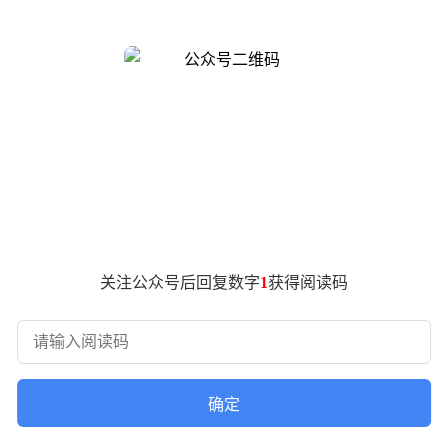
平衡。2825mm轴距与短前悬设计不仅延续了MG品牌的运动基
科技属性。
同步推出纯电与插混双版本。纯电版搭载176kW高功率电机，动力
机的黄金组合，纯电续航或超160km（CLTC），精准覆盖城市通
R7强化学习世界模型智驾方案，配备X7自研大模型芯片，激光雷达
代消费者的审美需求。
关注公众号后回复数字
1
获得阅读码
万元主流市场，以中型轿跑定位冲击比亚迪汉、深蓝SL03等竞品
上市临近，这款承载名爵品牌转型野心的战略车型，正引发业界对
确定