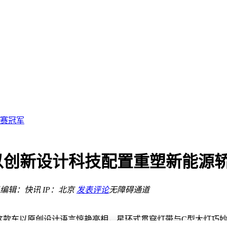
洞察
创新未来
创业取舍
大赛冠军
智能
：以创新设计科技配置重塑新能源
升级
来新可能
编辑：快讯
IP：北京
发表评论
无障碍通道
升级
洞察
创新未来
。这款车以原创设计语言惊艳亮相，星环式贯穿灯带与C型大灯巧