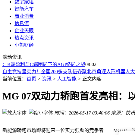
数字家电
智能汽车
商业消费
信息流
企业天眼
热点资讯
小熊财经
具身智能“春秋时代”：千诀科技肖海默对机器人未来的7个深度
滚动资讯
首届全国青少年人工智能大赛决赛启幕 850余名选手沪上竞逐
：B端盈利与C端困局下的AGI终局之战
奥特曼亲述：为研究Sora沉迷TikTok，删App控时间背后的AI
08-02
自主竞技显实力！全国200多支队伍齐聚北京角逐人形机器人
AI推理成本降，使用成本却升？算力之变下用户如何抉择？
当前位置：
首页
>
资讯
>
人工智能
>
正文内容
国产机器人“电子皮肤”问世，20年研发迭代让抓取力控更精准
3DIO技术革新：引领AI芯片间连接迈向高效低耗新纪元
MG 07双动力轿跑首发亮相
长三角（嘉兴）Token运营中心启动 赋能区域产业智能化提质
首届全国青少年人工智能大赛沪上开赛 800余名选手共探AI未
时间：2026-05-17 03:40:06
来源：快讯
AI赋能游戏新生态：三七互娱如何构建智能基础设施驱动产业
具身智能“春秋时代”：千诀科技肖海默对机器人未来的7个深度
首届全国青少年人工智能大赛决赛启幕 850余名选手沪上竞逐
新能源轿跑市场即将迎来一位实力强劲的竞争者——MG 07