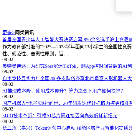
更多
>
同类资讯
首届全国青少年人工智能大赛决赛启幕 850余名选手沪上竞逐
作为教育部批准的“2025—2028学年面向中小学生的全国
性、规范性、普惠性原则，旨…
08-02
奥特曼亲述：为研究Sora沉迷TikTok，删App控时间背后的AI
08-02
自主竞技显实力！全国200多支队伍齐聚北京角逐人形机器人
08-02
AI推理成本降，使用成本却升？算力之变下用户如何抉择？
08-02
国产机器人“电子皮肤”问世，20年研发迭代让抓取力控更精准
08-02
3DIO技术革新：引领AI芯片间连接迈向高效低耗新纪元
08-02
长三角（嘉兴）Token运营中心启动 赋能区域产业智能化提质