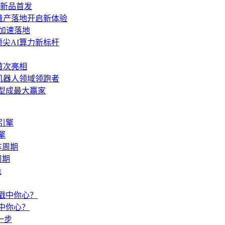
沿新品首发
6，量产落地开启新体验
”加速落地
顶尖AI算力新标杆
6首次亮相
机器人领域领跑者
模型成最大赢家
擎
周期
戳中你心？