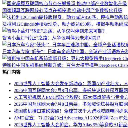
国家超算互联网核心节点在郑投运 推动中部产业数智化升级
法拉利12Cilindri硬核版现身，动力或达850匹，模拟手动系统
智驾小蓝灯“转正”之路：从争议叫停到未来可期？
日本汽车专家“低头”：日本车企难敌中国，全球产业话语权东
特斯拉中国车机系统焕新升级：豆包大模型携手DeepSeek Ch
热门内容
2026世界人工智能大会发布新动态：我国AI产业壮大，
2026中国互联网大会7月8日启幕，多板块论坛共探互联
人工智能机器人EMC整改全攻略：四大痛点解析与专业
2026中国互联网大会7月8日启幕，多领域论坛共探互联
我国脑机接口重磅突破！全球首次千人跨地域脑电同步采
AMD官宣：7月22至23日Advancing AI 2026将携“Zen 
2026世界人工智能大会将启，华为Atlas 950等多款AI新