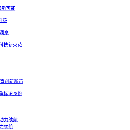
来新可能
升级
洞察
科技新火花
？
共育创新新苗
明确标识身份
动力续航