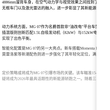
4886mm溜背车身，在空气动力学与视觉效果之间找到了完美
无框车门以及激光雷达的融入，进一步彰显了其新能源时代的
动力系统方面，MG 07作为名爵首款非“油改电”平台车型，
插混版则创新匹配1.5L自吸发动机（82kW）与152kW电
实现了出色平衡。
智能化配置是MG 07的另一大亮点。新车搭载Momenta 
莫雷洛紫等新潮配色则进一步强化了其年轻化定位，满足新生
定价策略或将成为MG 07引爆市场的关键。该车瞄准15-20
疑将成为2026年最具话题性的新能源轿跑之一。随着三季度