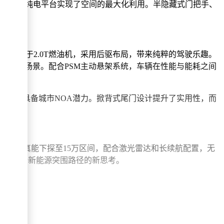
因，更通过纯电平台实现了空间的最大化利用。半隐藏式门把手、
输出约等于2.0T燃油机，采用后驱布局，带来纯粹的驾驶乐趣。
勤与长途出行场景。配合PSM主动悬架系统，车辆在性能与能耗之间
的加入使其具备城市NOA潜力。掀背式尾门设计提升了实用性，而
。若插混版真能下探至15万区间，配合激光雷达和长续航配置，无
传统车企新能源突围路径的新思考。