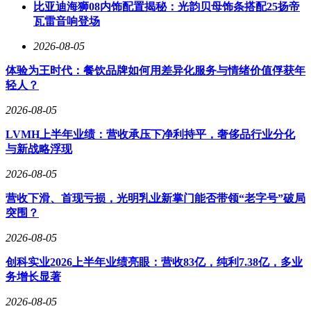
比亚迪海狮08内饰配置揭秘：光韵贝母饰条搭配25扬帝
瓦雷音响登场
2026-08-05
体验为王时代：餐饮品牌如何用差异化服务与情绪价值俘获年
轻人？
2026-08-05
LVMH上半年业绩：营收承压下净利持平，奢侈品行业分化
与新战略浮现
2026-08-05
营收下滑、首现亏损，光明乳业新掌门能否带领“老字号”破局
突围？
2026-08-05
创科实业2026上半年业绩亮眼：营收83亿，纯利7.38亿，多业
务增长显著
2026-08-05