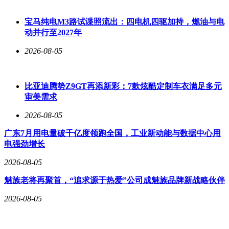
目前，这套超级动力总成已进入量产准备阶段，预计将首先应
用于长城汽车旗下高端越野品牌。随着核心技术自主化进程的
宝马纯电M3路试谍照流出：四电机四驱加持，燃油与电
加速，中国消费者有望以更亲民的价格享受到国际顶级水平的
动并行至2027年
越野体验，这无疑将为国内越野文化的发展注入强劲动力。
2026-08-05
比亚迪腾势Z9GT再添新彩：7款炫酷定制车衣满足多元
审美需求
2026-08-05
广东7月用电量破千亿度领跑全国，工业新动能与数据中心用
电强劲增长
2026-08-05
魅族老将再聚首，“追求源于热爱”公司成魅族品牌新战略伙伴
2026-08-05