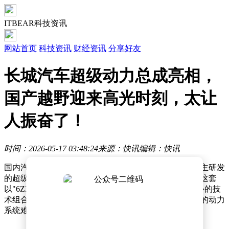
ITBEAR科技资讯
网站首页
科技资讯
财经资讯
分享好友
长城汽车超级动力总成亮相，
国产越野迎来高光时刻，太让
人振奋了！
时间：2026-05-17 03:48:24
来源：快讯
编辑：快讯
国内汽车工业迎来重大突破！长城汽车近日宣布，其自主研发
的超级动力总成正式亮相，引发越野爱好者热烈讨论。这套
以"6Z30 3.0T发动机"和"纵置9速液力自动变速器"为核心的技
术组合，标志着中国车企首次攻克了百万级豪华越野车的动力
系统难题。