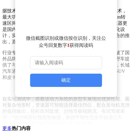
据技术资料显示，这款3.0T V6发动机采用双涡轮增压技术，
最大功率可达260kW，峰值扭矩500N·m，在1500-4500rpm转
速区间内可持续输出最大扭矩。与之匹配的9速自动变速器更
是国内首创纵置布局设计，通过紧凑的轴向尺寸和轻量化设
计，实现了传动效率与可靠性的双重提升。这套动力组合的推
微信截图识别或微信按住识别，关注公
出，直接对标国际一线品牌的高端越野车型。
众号回复数字
1
获得阅读码
行业专家指出，该技术突破具有多重战略意义。首先打破了国
外品牌在高端越野动力领域的长期垄断，其次为国产越野车提
供了与进口车型正面竞争的核心资本。更值得关注的是，长城
汽车通过模块化设计，使该动力总成可适配不同尺寸的SUV
和皮卡车型，为后续产品布局留下充足空间。
确定
在实地测试中，搭载该动力系统的原型车展现出优异性能。面
对复杂地形时，变速器可智能选择最佳挡位，配合发动机充沛
的低扭输出，轻松应对陡坡、沙地等极端路况。有试驾者表
示："动力响应比预期更敏捷，换挡平顺性完全不输进口车
型，这彻底改变了我对国产动力系统的认知。"
更多
热门内容