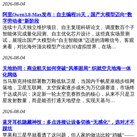
2026-08-04
阿里Qwen3.8-Max发布：自主编程16天，国产大模型迈向“数
字劳动者”新阶段
连续十几天独立维护项目、自主复现科研论文、调度数百个子
智能体完成量化回测、自主优化芯片设计，这些真实场景测
试，展现出国产大模型向“自主智能体”迈进的清晰信号。客观
来看，对比海外顶尖模型产出的3D虚拟世界，在场…
2026-08-04
天地协同：商业航天如何突破“风筝困局” 织就空天地海一体
化网络
当马斯克持续部署数万颗低轨卫星，当国内千帆星座稳步组网
落地，卫星互联网、太空探索逐步成长为万亿级赛道，市场终
于达成共识：决定新一轮太空竞赛胜负的核心，从来不只是卫
星发射数量，而是能否打通天地壁垒，实现天基与…
2026-08-04
蓝牙耳机隐藏神技：多点连接让设备切换“无感化”，选对才不
踩坑
苹果和三星早就看透了这问题，但人家的做法比较“鸡贼”——