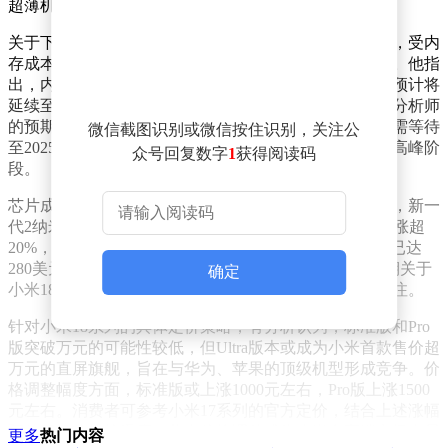
超薄机型销量未达预期，或为小米提供了参考。
关于下半年国产旗舰手机的价格走势，卢伟冰明确表示，受内
存成本持续攀升影响，部分机型售价可能突破万元关口。他指
出，内存芯片价格自年初以来已多次上调，且这一趋势预计将
延续至2027年底或2028年上半年。这一判断与部分市场分析师
的预期不谋而合——此前已有观点认为，手机价格回落需等待
微信截图识别或微信按住识别，关注公
至2025年中旬或更晚，当前内存芯片仍处于涨价周期的高峰阶
众号回复数字
1
获得阅读码
段。
芯片成本的上涨进一步加剧了价格压力。据供应链消息，新一
代2纳米制程的骁龙8E Gen6系列处理器采购价较前代上涨超
20%，突破300美元大关。而此前骁龙8E Gen5的采购价已达
280美元左右。这一成本变动直接传导至终端产品，近期关于
确定
小米18系列的爆料均指向价格大幅上调，引发消费者关注。
针对小米18系列的具体定价策略，有分析认为，标准版和Pro
版突破万元的可能性较低，但Ultra版本或成为小米首款售价超
万元的直屏旗舰，旨在与华为、苹果的顶级机型形成竞争。价
格调整幅度方面，标准版或上涨1000元左右，Pro版上涨1500
元左右。消费者可参考小米17系列的官方定价，结合上述涨幅
预估新机价格接受度。此次价格调整或为小米在高端市场布局
更多
热门内容