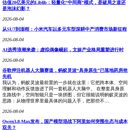
的重要举措，但其市场反馈仍需观察。
估值20亿美元的Liblib：轻量化“中间商”模式，是破局之道还
是泡沫幻影？
2026-08-04
从SU7到澎程：小米汽车以多元车型深耕中产消费市场新征程
2026-08-04
AI选秀浪潮来袭：虚拟偶像崛起，文娱产业格局重塑进行时
2026-08-04
谷歌押注机器人大脑赛道，蚂蚁灵波“具身原生”已落地药房抢
先机
我认为，蚂蚁灵波最前置的一步就在这里：它把跨本体、空间
理解和动作反馈放进了同一套机器人大脑中。 在整套具身原
生路线中，空间智能只是一块拼图，但它很能说明蚂蚁灵波的
思路：从物理世界里最具体的问题入手，把那些不…
2026-08-04
Qwen3.8-Max发布，国产模型混战下阿里如何突围生态与成本
双关？