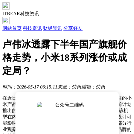
ITBEAR科技资讯
网站首页
科技资讯
财经资讯
分享好友
卢伟冰透露下半年国产旗舰价
格走势，小米18系列涨价或成
定局？
时间：2026-05-17 06:15:11
来源：快讯
编辑：快讯
在近日的直播活动中，小米高管卢伟冰针对近期备受关注的小
米产品动态及行业趋势进行了详细解读。其中，小米此前计划
推出的超薄机型Air项目引发了广泛讨论。卢伟冰透露，该机
型在内部研发阶段已接近量产，但团队评估后认为超薄设计可
能影响用户体验，最终决定取消上市计划。这一决策被部分行
业观察者解读为对市场风险的审慎应对——此前某国际品牌的