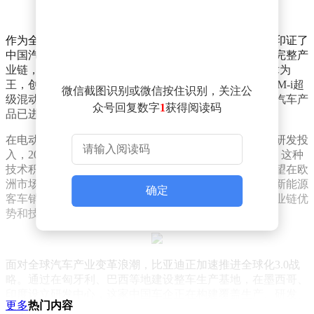
作为全球新能源转型的标杆企业，比亚迪的跨越式发展印证了
中国汽车工业的崛起轨迹。从突破电池技术壁垒到构建完整产
业链，从深耕国内市场到布局全球六大洲，这家以"技术为
王，创新为本"为核心理念的企业，正通过刀片电池、DM-i超
微信截图识别或微信按住识别，关注公
级混动等核心技术重塑行业格局。数据显示，其新能源汽车产
众号回复数字
1
获得阅读码
品已进入83个国家和地区，海外销量占比持续攀升。
在电动化与智能化双轮驱动的战略下，比亚迪持续加大研发投
入，2025年研发费用突破300亿元，占营收比例达6.8%。这种
技术积淀直接转化为市场竞争力：其高端品牌腾势、仰望在欧
洲市场获得广泛认可，商用车领域更连续七年蝉联全球新能源
确定
客车销量冠军。此次品牌价值跃升，正是市场对其全产业链优
势和技术创新实力的双重肯定。
面对全球汽车产业变革浪潮，比亚迪正加速推进全球化3.0战
略。通过在匈牙利、巴西等地建设整车生产基地，在墨西哥、
印度设立研发中心，这家中国车企正在构建覆盖生产、研发、
更多
热门内容
服务的全球网络。其最新发布的"天工"智能平台，更将自动驾