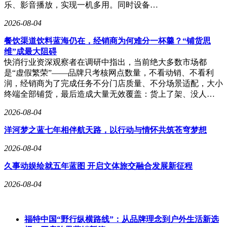
乐、影音播放，实现一机多用。同时设备…
2026-08-04
餐饮渠道饮料蓝海仍在，经销商为何难分一杯羹？“铺货思
维”成最大阻碍
快消行业资深观察者在调研中指出，当前绝大多数市场都
是“虚假繁荣”——品牌只考核网点数量，不看动销、不看利
润，经销商为了完成任务不分门店质量、不分场景适配，大小
终端全部铺货，最后造成大量无效覆盖：货上了架、没人…
2026-08-04
洋河梦之蓝七年相伴航天路，以行动与情怀共筑苍穹梦想
2026-08-04
久事动娱绘就五年蓝图 开启文体旅交融合发展新征程
2026-08-04
福特中国“野行纵横路线”：从品牌理念到户外生活新选