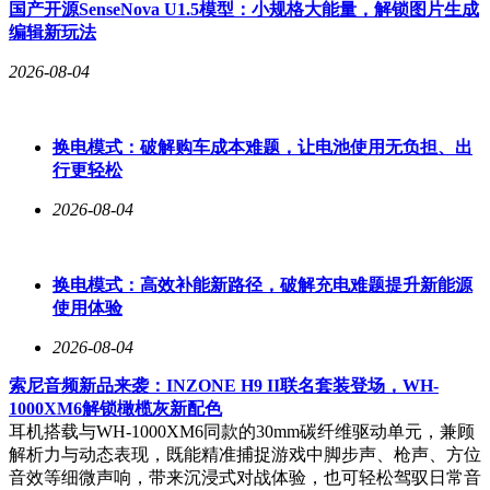
国产开源SenseNova U1.5模型：小规格大能量，解锁图片生成
驶、车云一体化等前沿技术推向国际市场，为全球消费者提供
编辑新玩法
零排放、智能化的出行解决方案。
2026-08-04
换电模式：破解购车成本难题，让电池使用无负担、出
行更轻松
2026-08-04
换电模式：高效补能新路径，破解充电难题提升新能源
使用体验
2026-08-04
索尼音频新品来袭：INZONE H9 II联名套装登场，WH-
1000XM6解锁橄榄灰新配色
耳机搭载与WH-1000XM6同款的30mm碳纤维驱动单元，兼顾
解析力与动态表现，既能精准捕捉游戏中脚步声、枪声、方位
音效等细微声响，带来沉浸式对战体验，也可轻松驾驭日常音