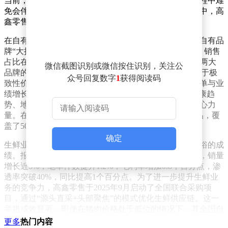
当前，高鑫零售正处于转型与调整的关键阶段，这一过程中难
免会伴随业绩的波动以及改革成本的投入。在过去一年中，高
鑫零售在多个方面进行了深入的转型尝试。
在自有品牌建设上，高鑫零售取得了显著进展。其两大自有品
牌“大拇指超省”与“润发甄选”销售额同比增幅超过60%，销售
占比在特定月份达到了3.2%。根据规划，到2027年，这两大
微信截图识别或微信按住识别，关注公
品牌的销售占比将提升至5%。其中，“大拇指超省”专注于极
众号回复数字
1
获得阅读码
致性价比与民生品类，旨在通过满足大众需求来推动订单与业
绩增长；而“润发甄选”则主打差异化与质价比，聚焦健康趋
势、地方风味与权威认证，致力于成为贡献毛利额的核心力
量。在过去一年中，这两大品牌共上线了超过500款商品，覆
盖了50余个细分品类。
确定
生鲜业务作为高鑫零售转型的重点领域，同样取得了不俗的成
绩。报告期内，其生鲜业务实现了销售与利润的双增长，销量
增长近3%，笔单件数提升1.2%，毛利率增加0.8个百分点，渗
透率突破40%，同比提高1个百分点。为了进一步提升生鲜业
务的竞争力，高鑫零售于2025年9月启动了全国联合采购项
目，通过“源头直采+头部聚焦”的模式优化生鲜供应链。这一
举措成效显著，即便在猪肉价格处于低位的情况下，其全国自
营猪肉销量同店增幅仍超过20%，华东、华北核心区域的猪肉
更多
热门内容