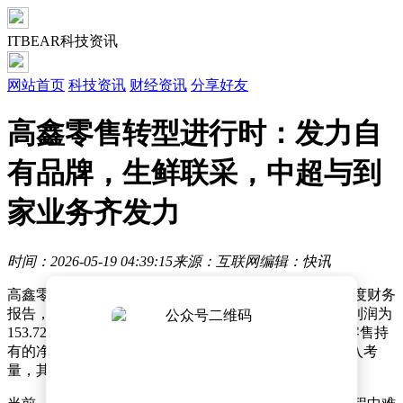
ITBEAR科技资讯
网站首页
科技资讯
财经资讯
分享好友
高鑫零售转型进行时：发力自
有品牌，生鲜联采，中超与到
家业务齐发力
时间：2026-05-19 04:39:15
来源：互联网
编辑：快讯
高鑫零售（旗下包含大润发与欧尚）近日公布了最新年度财务
报告，数据显示，该集团年度收入达到634.42亿元，毛利润为
153.72亿元，经营溢利3.86亿元。截至报告期末，高鑫零售持
有的净现金规模高达100.63亿元，若将自持物业估值纳入考
量，其总资产规模已超过460亿元。