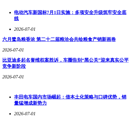
品销售也实现了正向增长。
在业态布局上，高鑫零售确立了“大店-中超-前置仓”三位一体
电动汽车新国标7月1日实施：多项安全升级筑牢安全底
的战略。传统大店承担供应链底盘与品牌中枢的功能，社区中
线
型超市则深耕周边邻里市场，挖掘实体商超的增量空间，而前
2026-07-01
置仓则覆盖三公里生活圈，提供确定性的生活方式服务。其
中，中型超市业务作为转型的核心，已展现出强劲的发展势
六月鹭岛粮香浓 第二十二届粮洽会共绘粮食产销新画卷
头。以大润发Super为例，其已实现现金流转正，具备独立的
自我造血能力，并即将进入渠道与资本扩张阶段。该业态的生
2026-07-01
鲜销售占比高于大卖场，烘焙等即食品类以及自有品牌则贡献
比亚迪多起名誉维权案胜诉，车圈告别“黑公关”迎来真实公平
了较高的毛利。
竞争新阶段
在线上业务方面，高鑫零售同样不遗余力。其到家业务目前采
2026-07-01
用店仓合一与纯前置仓两种模式。在过去一年中，线上营收占
总销售比达到了31%，同店增长约15%，订单量同店增长约
25%。尽管店仓合一模式仍是主要贡献者，但纯前置仓模式因
其更高的效率而备受期待。纯前置仓在订单规模吞吐能力、配
丰田电车国内市场崛起：借本土化策略与口碑优势，销
送时效与差错率表现、供应链精准性以及售后服务等方面均优
量猛增成新势力
于店仓合一模式。因此，高鑫零售计划通过纯前置仓模式来进
2026-07-01
一步提升到家业务的市场份额，并已在上海、江阴、洛阳、济
南、合肥等地开设了纯前置仓，以测试城市UE模型。其目标
是在三年内将线上业绩占比推升至40%-50%，这一目标将主要