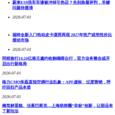
依赖纯前置仓业务的驱动。
蔚来ES9洗车车漆被冲掉引热议？先别急着评判，关键
问题待厘清
2026-07-01
福特全新入门电动皮卡谍照再现 2027年投产或凭性价比
搅动市场
2026-07-01
同程旅行14.24亿港元邀约收购嘀嗒出行，双方业务整合或开
启出行新格局
2026-07-01
格力CMO朱磊直指空调行业乱象：APF虚标、过度营销，呼
吁回归产品本质
2026-07-01
腌笃鲜蛋糕、法葱巴斯克…上海烘焙圈“非标”创新，让甜品有
了新玩法