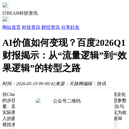
ITBEAR科技资讯
网站首页
科技资讯
财经资讯
分享好友
AI价值如何变现？百度2026Q1
财报揭示：从“流量逻辑”到“效
果逻辑”的转型之路
时间：2026-05-19 09:49:42
来源：天脉网
编辑：快讯
自ChatGPT问世以来，大模型领域经历了迅猛发展，但商业化
的步伐却远未跟上技术突破的节奏。传统衡量指标如模型参数
量、应用日活用户数（DAU）和token消耗量，逐渐暴露出与
实际商业价值的脱节。许多企业面临高活跃度却难以转化为收
入的困境，AI产业的投资回报周期被拉长，行业开始重新审
视技术落地的有效性。