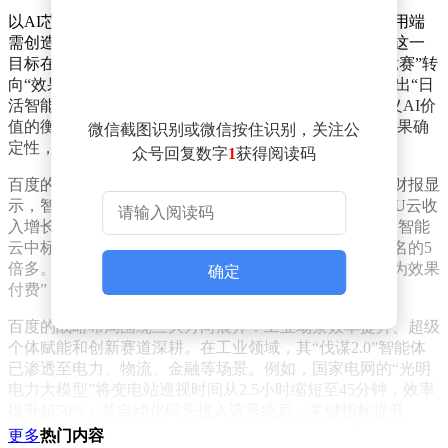
以AI芯片投资为例，若以英伟达的营收数据为参照，应用端
需创造约1.4万亿美元新增收入才能实现10%的回报率。这一
目标在短期内几乎无法达成，迫使行业将目光从“规模竞赛”转
向“效果验证”。5月13日，李彦宏在Create 2026大会上提出“日
活智能体数（DAA）”概念，试图用这一新指标重新定义AI价
值的衡量标准。DAA聚焦于AI完成具体任务的数量和结果确
微信截图识别或微信按住识别，关注公
定性，而非单纯的交互频次或资源消耗。
众号回复数字
1
获得阅读码
百度的实践为这一转型提供了注脚。其2026年第一季度财报显
示，智能云基础设施收入达88亿元，同比增长79%；GPU云收
入增长184%；AI应用收入为25亿元。在政企市场，百度智能
云中标项目数量和金额均居国内首位，中标金额是第二名的5
倍多。这些数据表明，B端客户正从“为概念买单”转向“为效果
确定
付费”，AI的价值开始通过可量化的产出体现。
百度的战略布局围绕三大方向展开：工业场景效率提升、超级
个体赋能和创新赛道深耕。在工业领域，其“伐谋2.0”智能体
已渗透至电力、物流、金融等场景。例如，国家电网的“光明
电力大模型”将变电站巡视时间从2.5小时缩短至45分钟，效率
提升超50%；某自动化码头接入该系统后，关键指标提升
10.21%。这些案例证明，AI在传统行业的微小效率改进也能
更多
热门内容