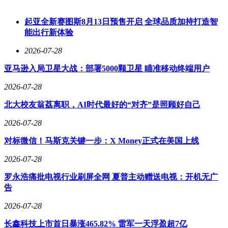
带来显著价值。
在个人和小企业市场，百度的“秒哒”平台降低了AI应用开发门
起亚全新赛图斯8月13日预售开启 全球品质加持打造智
槛。温州8岁小学生用其开发“拼伞出校”工具，孙昱团队7天搭
能出行新体验
建的智慧养老系统为9万老人建立健康档案并拿下千万级订
2026-07-28
单。目前，该平台已服务超1000万用户，生成100万个商用应
用，展现了AI在激活市场“毛细血管”中的潜力。
亚马逊入局卫星大战：部署5000颗卫星 瞄准移动终端用户
前沿领域，百度在具身智能和AI硬件市场持续发力。其服务
2026-07-28
超30家具身智能企业，市场份额居首，并将自动驾驶数据能力
迁移至机器人场景，使训练周期从周级缩短至天级。同时，百
北大校友翁荔离职，AI时代最好的“对齐”是照顾好自己
度智能云为超1000家AI硬件公司提供算力、模型和工具链支
2026-07-28
持，构建了覆盖硬件、模型到应用的完整生态。
对标微信！马斯克关键一步：X Money正式在美国上线
百度的技术优势源于全栈布局。其“芯云模体”四层架构通过软
硬件协同优化，实现了低边际成本与高稳定性的平衡。例如，
2026-07-28
昆仑芯P800万卡集群训练效率达97%，天池256卡超节点推理
效率提升50%；文心5.1预训练成本仅为行业平均的6%，
罗永浩痛批电视行业刷屏全网 夏普主动赠送电视：开机无广
而“Harness Engineering”技术使办公场景任务成功率达95%，
告
token消耗减少23%。这些指标共同指向一个目标：让AI从“烧
2026-07-28
钱”转向“赚钱”。
长鑫科技上市首日暴涨465.82% 雷军一天浮盈超7亿
随着行业进入“算账时代”，那些无法将技术优势转化为财务回