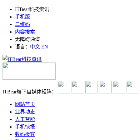
ITBear科技资讯
手机版
二维码
内容搜索
无障碍通道
语言：
中文
EN
ITBear旗下自媒体矩阵：
网站首页
业界动态
人工智能
手机快报
数码极客