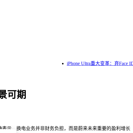
iPhone Ultra重大变革：弃Fac
景可期
明确表示，换电业务并非财务负担，而是蔚来未来重要的盈利增长