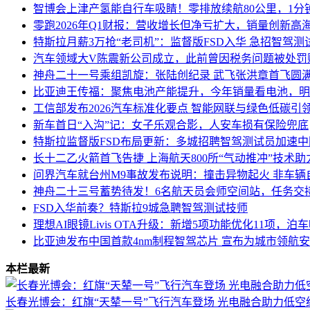
智博会上津产氢能自行车吸睛！零排放续航80公里，1分钟
零跑2026年Q1财报：营收增长但净亏扩大，销量创新高
特斯拉月薪3万抢“老司机”：监督版FSD入华 急招智驾测
汽车领域大V陈震新公司成立，此前曾因税务问题被处罚
神舟二十一号乘组凯旋：张陆创纪录 武飞张洪章首飞圆
比亚迪王传福：聚焦电池产能提升，今年销量看电池，明
工信部发布2026汽车标准化要点 智能网联与绿色低碳引
新车首日“入沟”记：女子乐观合影，人安车损有保险兜底
特斯拉监督版FSD布局更新：多城招聘智驾测试员加速
长十二乙火箭首飞告捷 上海航天800所“气动推冲”技术
问界汽车就台州M9事故发布说明：撞击异物起火 非车辆
神舟二十三号蓄势待发！6名航天员会师空间站，任务交
FSD入华前奏？特斯拉9城急聘智驾测试技师
理想AI眼镜Livis OTA升级：新增5项功能优化11项，
比亚迪发布中国首款4nm制程智驾芯片 宣布为城市领航
本栏最新
长春光博会：红旗“天辇一号”飞行汽车登场 光电融合助力低空