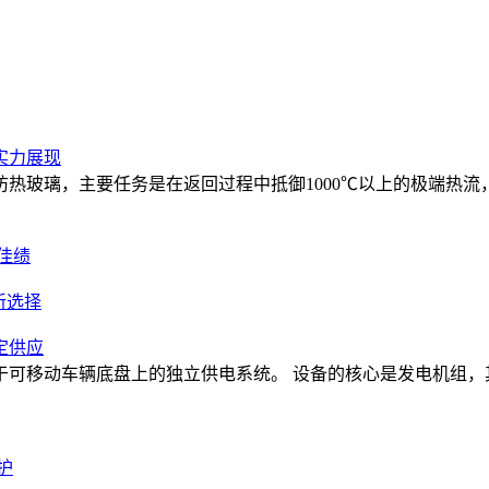
实力展现
热玻璃，主要任务是在返回过程中抵御1000℃以上的极端热
佳绩
新选择
定供应
可移动车辆底盘上的独立供电系统。 设备的核心是发电机组，
护