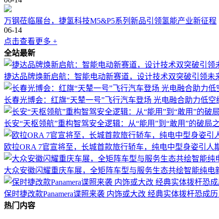
万钢莅临展台，捷氢科技M5&P5系列新品引领氢能产业新征程
06-14
点击查看更多 +
全站最新
捷达品牌焕新启航：智能电动新赛道，设计技术双突破引领未
长春光博会：红旗“天辇一号”飞行汽车登场 光电融合助力低空
长安“天枢领航”重构智驾安全逻辑：从“能用”到“敢用”的破局
欧拉ORA 7官宣将至，长城首款旅行轿车，纯电中型身姿引人
大众安徽闪耀重庆车展，全矩阵车型与服务生态共绘智能纯电
保时捷改款Panamera谍照来袭 内饰或大改 经典实体拨杆恐成
热门内容