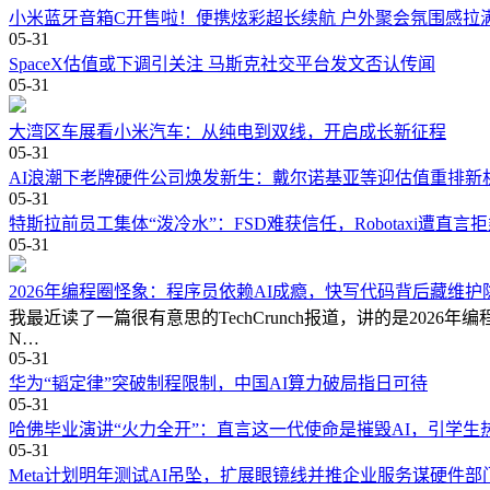
小米蓝牙音箱C开售啦！便携炫彩超长续航 户外聚会氛围感拉
05-31
SpaceX估值或下调引关注 马斯克社交平台发文否认传闻
05-31
大湾区车展看小米汽车：从纯电到双线，开启成长新征程
05-31
AI浪潮下老牌硬件公司焕发新生：戴尔诺基亚等迎估值重排新
05-31
特斯拉前员工集体“泼冷水”：FSD难获信任，Robotaxi遭直言
05-31
2026年编程圈怪象：程序员依赖AI成瘾，快写代码背后藏维护
我最近读了一篇很有意思的TechCrunch报道，讲的是2026年
N…
05-31
华为“韬定律”突破制程限制，中国AI算力破局指日可待
05-31
哈佛毕业演讲“火力全开”：直言这一代使命是摧毁AI，引学生
05-31
Meta计划明年测试AI吊坠，扩展眼镜线并推企业服务谋硬件部