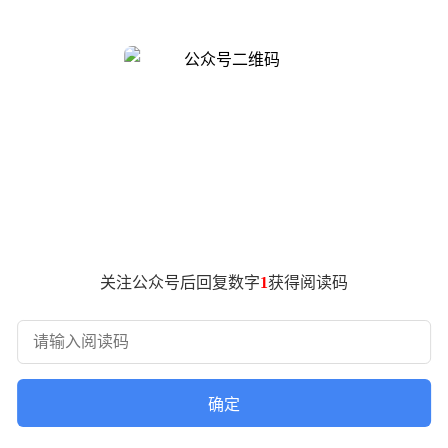
化商用阶段。
。该集群通过优化算力调度算法，实现了算力利用率的显著提升，
明其能够满足复杂业务场景对算力稳定性与响应速度的严苛要求。
定位为家庭智能中枢的MTT AICUBE创新性地整合了智能体
桶”式的产品理念已引发市场对家庭智能化场景的重新想象。另一
破。新版MUSA架构通过与CUDA生态的深度兼容，解决了开
bda的发布，分别瞄准虚拟内容生成与机器人训练两大前沿领域
卡位。
关注公众号后回复数字
1
获得阅读码
示，近期已有34家投资机构对摩尔线程进行调研，涉及技术路线
态构建，逐步赢得资本市场的长期信心。随着产品矩阵的完善与
确定