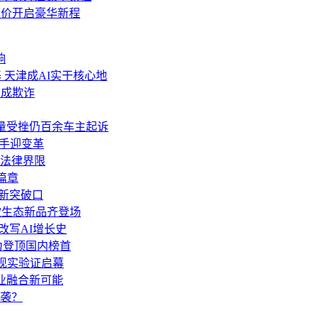
享价开启豪华新程
响
 天津成AI实干核心地
构成欺诈
，销量受挫仍百余车主起诉
助手迎变革
法律界限
篇章
展新突破口
多款生态新品齐登场
de改写AI增长史
力登顶国内榜首
，现实验证启幕
技产业融合新可能
袭？