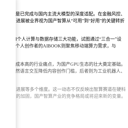
更关键的是已完成与国内主流大模型的深度适配。在金融风控、
这一进展被业界视为国产智算从“可用”到“好用”的关键转折
交互、AI个人计算与数据存储三大功能，试图通过“三合一”设
款面向个人创作者的AIBOOK则聚焦移动端算力需求，与
发者迁移成本高的行业痛点，为国产GPU生态的壮大奠定基础。
。前者通过自然语言交互降低内容创作门槛，后者则为工业机器人、
、商业化进展等多个维度。这一动态不仅反映出智算赛道在硬科
生态壁垒的加固，国产智算产业的竞争格局或将迎来新的变量。