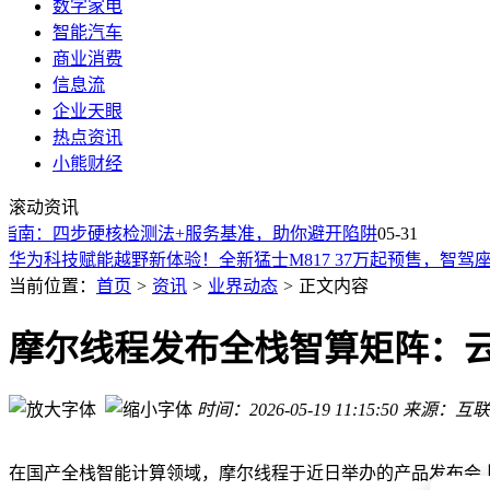
数字家电
智能汽车
商业消费
信息流
企业天眼
热点资讯
华为“韬定律”突破制程限制，中国AI算力破局指日可待
小熊财经
2026科大讯飞学习机怎么选？三款高性价比机型评测，让孩子
滚动资讯
2026年科大讯飞学习机怎么选？两款热门型号助力孩子个性化
选购指南：四步硬核检测法+服务基准，助你避开陷阱
05-31
华为科技赋能越野新体验！全新猛士M817 37万起预售，智驾
小米蓝牙音箱C开售啦！便携炫彩超长续航 户外聚会氛围感拉
当前位置：
首页
>
资讯
>
业界动态
>
正文内容
SpaceX估值或下调引关注 马斯克社交平台发文否认传闻
大湾区车展看小米汽车：从纯电到双线，开启成长新征程
AI浪潮下老牌硬件公司焕发新生：戴尔诺基亚等迎估值重排新
摩尔线程发布全栈智算矩阵：云边
特斯拉前员工集体“泼冷水”：FSD难获信任，Robotaxi遭直言
2026年编程圈怪象：程序员依赖AI成瘾，快写代码背后藏维护
时间：2026-05-19 11:15:50
来源：互联
华为“韬定律”突破制程限制，中国AI算力破局指日可待
2026科大讯飞学习机怎么选？三款高性价比机型评测，让孩子
在国产全栈智能计算领域，摩尔线程于近日举办的产品发布会