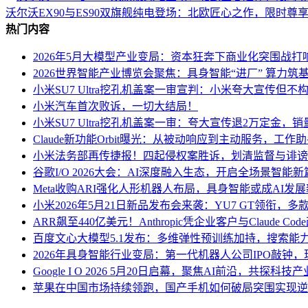
沃尔沃EX90与ES90双旗舰纯电登场：北欧匠心之作，限时尊
热门内容
2026年5月大模型产业变局：资本狂奔下商业化突围战打
2026世界智能产业博览会聚焦：具身智能“进厂” 算力筑基
小米SU7 Ultra挖孔机盖案一审宣判：小米夸大宣传但不
小米汽车首次败诉，一切大结局！
小米SU7 Ultra挖孔机盖案一审：夸大宣传退2万定金
Claude新功能Orbit曝光：从被动响应到主动服务，工作
小米法务部再传捷报！四起侵权案胜诉，划清监督与诽谤
谷歌I/O 2026大会：AI深度融入生态，开启全场景智能新
Meta收购ARI强化人形机器人布局，具身智能或成AI发
小米2026年5月21日新品发布会来袭：YU7 GT领衔，
ARR飙至440亿美元！Anthropic凭企业客户与Claude Co
百度文心大模型5.1发布：多维弹性预训练加持，搜索能
2026年具身智能行业变局：第一代机器人公司IPO敲钟
Google I O 2026 5月20日启幕，聚焦AI前沿，共探科
苹果在中国市场持续领跑，国产手机如何破局突围实现逆