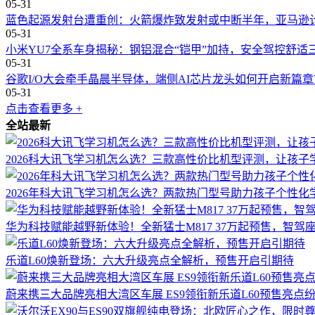
05-31
蓝色起源发射台遭重创：火箭爆炸致发射或中断半年，亚马逊
05-31
小米YU7全系车身揭秘：钢铝混合“铠甲”加持，安全驾控舒适
05-31
谷歌I/O大会牵手晶晨半导体，端侧AI芯片龙头如何开启新篇章
05-31
点击查看更多 +
全站最新
2026科大讯飞学习机怎么选？三款高性价比机型评测，让孩子
2026年科大讯飞学习机怎么选？两款热门型号助力孩子个性化
华为科技赋能越野新体验！全新猛士M817 37万起预售，智驾
乐道L60焕新登场：六大升级亮点全解析，预售开启引期待
蔚来携三大品牌亮相大湾区车展 ES9领衔新乐道L60预售亮点