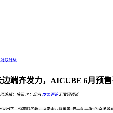
学习更高效！
学习与护眼双提升
座舱双升级
满
机遇
端齐发力，AICUBE 6月预
拒乘
隐忧
网
编辑：快讯
IP：北京
发表评论
无障碍通道
学习更高效！
上交出了一份亮眼答卷。这家企业以覆盖“云—边—端”的全场景