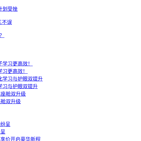
计划受挫
三不误
？
学习更高效！
学习与护眼双提升
座舱双升级
纷呈