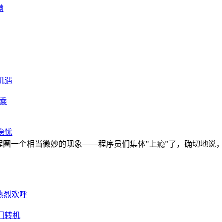
满
机遇
拒乘
隐忧
编程圈一个相当微妙的现象——程序员们集体"上瘾"了，确切地说，是对A
热烈欢呼
门转机