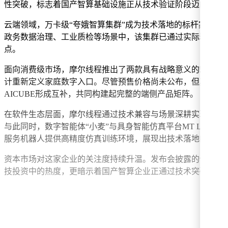
性突破，标志着国产智算基础设施正从技术验证阶段迈向规模
云端领域，万卡级“夸娥智算集群”成为技术落地的标杆案例
政务数据治理、工业质检等场景中，该集群已通过实际验证，证
点。
面向消费级市场，摩尔线程推出了两款具有战略意义的端侧产品。
计重新定义家庭数字入口。尽管预售价格尚未公布，但其“全家
AICUBE形成互补，共同构建起完整的端侧产品矩阵。
在软件生态层面，摩尔线程通过技术兼容与场景深耕实现双重突
与此同时，数字智能体“小麦”与具身智能仿真平台MT Lam
服务机器人提供高精度仿真训练环境，展现出技术落地的精准
资本市场对这家企业的关注度持续升温。发布会披露的信息显
技投资中的热度，更暗示着国产智算企业正通过技术突破与生