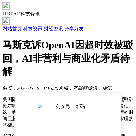
ITBEAR科技资讯
网站首页
科技资讯
财经资讯
分享好友
马斯克诉OpenAI因超时效被驳
回，AI非营利与商业化矛盾待
解
时间：2026-05-19 11:16:20
来源：互联网
编辑：快讯
美国陪审团近日就埃隆·马斯克对OpenAI及其首席执行官萨姆·
奥尔特曼提起的诉讼作出裁决，认定被告无需承担法律责任。
这一判决的核心依据是诉讼时效问题——马斯克发起指控的时
间已超出法定追诉期限，导致案件在程序层面失去继续审理的
基础。