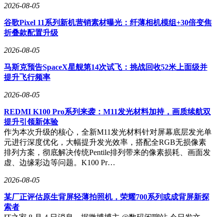
2026-08-05
谷歌Pixel 11系列新机营销素材曝光：纤薄相机模组+30倍变焦
折叠款配置升级
2026-08-05
马斯克预告SpaceX星舰第14次试飞：挑战回收52米上面级并
提升飞行频率
2026-08-05
REDMI K100 Pro系列来袭：M11发光材料加持，画质续航双
提升引领新体验
作为本次升级的核心，全新M11发光材料针对屏幕底层发光单
元进行深度优化，大幅提升发光效率，搭配全RGB无损像素
排列方案，彻底解决传统Pentile排列带来的像素损耗、画面发
虚、边缘彩边等问题。K100 Pr…
2026-08-05
某厂正评估原生背屏轻薄拍照机，荣耀700系列或成背屏新探
索者