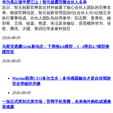
华为系占据半壁江山！智元披露完整合伙人名单
近日，智元创新官网首次对外披露了核心合伙人团队的完整名
单。根据官网信息，智元创新管理层由9位合伙人与3位独立非
执行董事组成。合伙人团队包括邓泰华、彭志辉、姜青松、姚
卯青、王闯、钮嘉、熊彦、朱洁及张修征，背景横跨华为、谷
歌、腾讯、大疆、寒武纪等多家科技巨
2026-08-05
马斯克透露Grok新动态：下周推4.6模型，3 - 4周后4.7模型接
踵而至
2026-08-05
Waymo联席CEO多尔戈夫：多传感器融合才是自动驾驶
安全突破的关键
2026-08-05
一加正式挥别北美市场：官网手机售罄，未来海外购机或遇兼
容难题