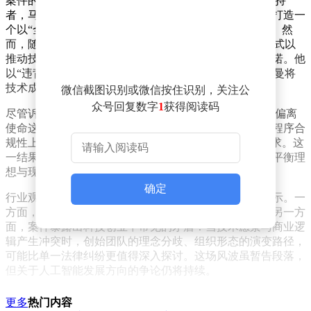
案件的源头可追溯至OpenAI创立初期。作为早期核心支持
者，马斯克曾参与该机构的筹建并投入资金，其初衷是打造一
个以“全人类福祉”为宗旨的非营利性人工智能研究组织。然
而，随着OpenAI逐步调整组织架构，引入“有限营利”模式以
推动技术商业化，马斯克认为这一转变违背了最初的承诺。他
以“违背契约精神”为由提起诉讼，指控OpenAI及奥尔特曼将
技术成果优先服务于商业利益，而非公共利益。
微信截图识别或微信按住识别，关注公
众号回复数字
1
获得阅读码
尽管诉讼引发广泛关注，陪审团并未对OpenAI是否实际偏离
使命这一实质性问题展开辩论。法庭的焦点始终集中在程序合
规性上，最终以“超过诉讼时效”为由驳回了马斯克的诉求。这
一结果意味着，关于非营利机构在技术快速发展中如何平衡理
想与现实的争议，尚未通过司法途径得到明确解答。
确定
行业观察人士指出，该裁决对人工智能领域具有双重启示。一
方面，法律框架正在为新兴技术的治理提供规则参考；另一方
面，案件暴露出科技创业中常见的矛盾：当技术愿景与商业逻
辑产生冲突时，创始团队的理念分歧、组织形态的演变路径，
可能比单一法律纠纷更值得深入探讨。这场风波虽暂告段落，
但关于人工智能发展方向的争论仍将持续。
更多
热门内容