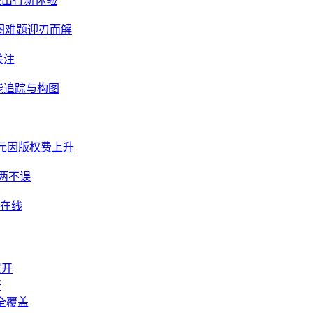
庭出行新体验
修图难题迎刃而解
关注
智能追踪与构图
2元因版权费上升
两不误
双在线
开