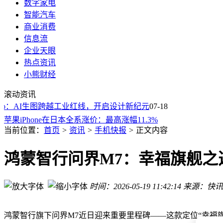
数字家电
智能汽车
商业消费
信息流
企业天眼
热点资讯
小熊财经
苹果Apple Music订阅服务全球多地调价，国区个人月费涨至1
滚动资讯
鸿蒙智行首款方盒子SUV 享界G9电池信息公布：纯电120度
ro：AI生图跨越工业红线，开启设计新纪元
鸿蒙智行首款方盒子SUV 享界G9电池信息公布：纯电120度
07-18
苹果iPhone在日本全系涨价：最高涨幅11.3%
不止硬件涨价！苹果多国iCloud+/Apple Music价格上调
当前位置：
首页
>
资讯
>
手机快报
>
正文内容
阿维塔07L开启预售，智美豪华大五座，以科技与舒适重塑家
安卓摄影师福音！哈苏Phocus Mobile安卓版上线，一亿像素
鸿蒙智行问界M7：幸福旗舰之
三星Galaxy Z Fold8规格抢先看：7.6英寸内屏配5.5英寸外屏引
三星One UI 9内测新功能My FanCam亮相：AI助力视频主体
时间：2026-05-19 11:42:14
来源：快讯
2026年Q1 iPhone用户忠诚度攀升至87% 安卓转投比例持续走低
苹果Apple Music订阅服务全球多地调价，国区个人月费涨至1
鸿蒙智行首款方盒子SUV 享界G9电池信息公布：纯电120度
鸿蒙智行旗下问界M7近日迎来重要里程碑——这款定位“幸福