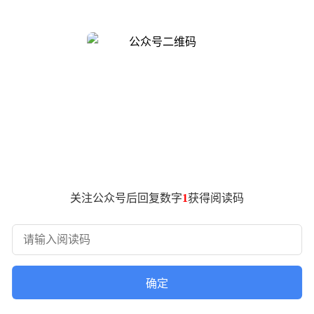
建出越级空间，提供大五座与享六座两种座椅布局。其中五座版后备箱标
综合续航最高1690km，纯电版则实现710km长续航，配合1
车型。新车新增夜紫车漆配色，搭配21英寸星芒轮毂，视觉冲击
万元，在30万级新能源市场展现出强劲竞争力。
关注公众号后回复数字
1
获得阅读码
确定