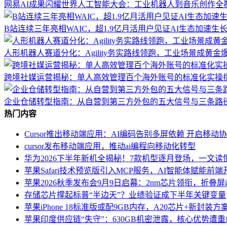
网易AI成果闪耀世界人工智能大会：工业机器人到音乐创作全
B站连续三年亮相WAIC，超1.9亿月活用户见证AI生态加速生
人形机器人赛道分化：Agility务实路线领跑，工业场景成黄金
跨境社媒运营揭秘：单人高效管理百个海外账号的标准化实操
企业仓储转型指南：从自营到第三方外包的五大信号与三条路
热门内容
Cursor推出移动端应用：AI编码告别多屏依赖 开启移动
cursor发布移动端应用，推动ai编程向移动化转型
华为2026下半年新机全揭秘！7款机型逐月登场，一文读
苹果Safari技术预览版引入MCP服务，AI智能体赋能前
苹果2026秋季发布会9月9日启幕：2nm芯片领衔，折叠屏iPho
存储芯片撑起标普“半边天”？业绩验证成下半年关键变量
苹果iPhone 18标准版或配9GB内存，A20芯片+新封装
苹果印度供应链“失守”：630GB机密泄露，核心优势遭重