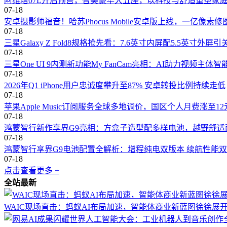
阿维塔07L开启预售，智美豪华大五座，以科技与舒适重塑家
07-18
安卓摄影师福音！哈苏Phocus Mobile安卓版上线，一亿像素
07-18
三星Galaxy Z Fold8规格抢先看：7.6英寸内屏配5.5英寸外屏引
07-18
三星One UI 9内测新功能My FanCam亮相：AI助力视频主体
07-18
2026年Q1 iPhone用户忠诚度攀升至87% 安卓转投比例持续走低
07-18
苹果Apple Music订阅服务全球多地调价，国区个人月费涨至1
07-18
鸿蒙智行新作享界G9亮相：方盒子造型配多样电池，越野舒适
07-18
鸿蒙智行享界G9电池配置全解析：增程纯电双版本 续航性能
07-18
点击查看更多 +
全站最新
WAIC现场直击：蚂蚁AI布局加速，智能体商业新蓝图徐徐展