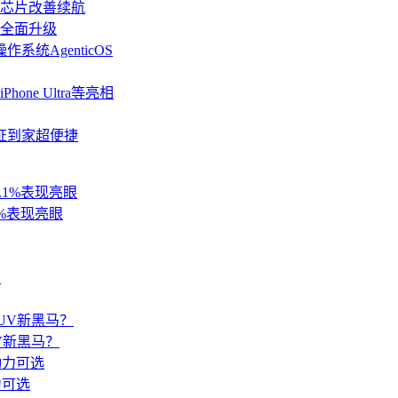
纳米芯片改善续航
道全面升级
统AgenticOS
ne Ultra等亮相
新证到家超便捷
%表现亮眼
V新黑马？
力可选