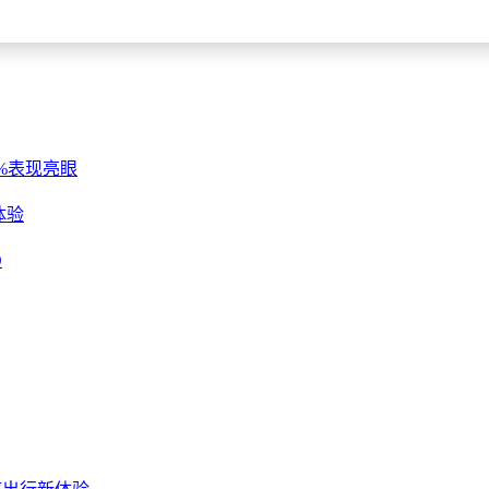
%表现亮眼
体验
O