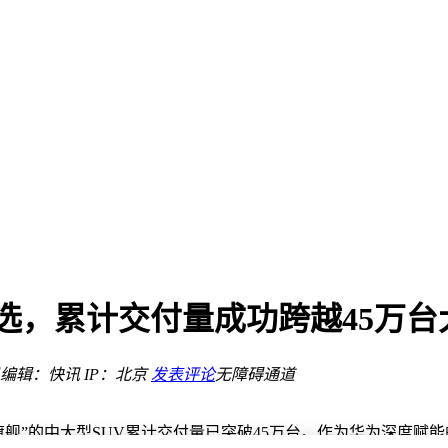
2元因版权费上升
庭出行新体验
修图难题迎刃而解
选，累计交付量成功跨越45万台
关注
智能追踪与构图
编辑：快讯
IP：北京
发表评论
无障碍通道
2元因版权费上升
旗舰”的中大型SUV累计交付量已突破45万台。作为华为深度