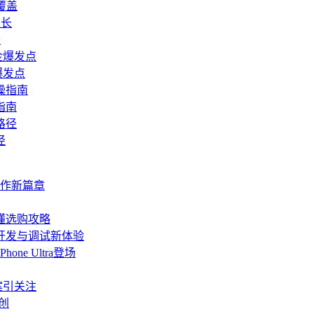
覆盖
长
爆发点
指南
径
协作新篇章
懂选购攻略
端开发与调试新体验
ne Ultra登场
方案引关注
创