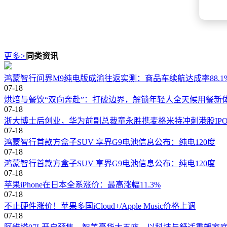
更多
>
同类资讯
鸿蒙智行问界M9纯电版成渝往返实测：商品车续航达成率88.1
07-18
烘焙与餐饮“双向奔赴”：打破边界，解锁年轻人全天候用餐新
07-18
浙大博士后创业，华为前副总裁童永胜携麦格米特冲刺港股IP
07-18
鸿蒙智行首款方盒子SUV 享界G9电池信息公布：纯电120度
07-18
鸿蒙智行首款方盒子SUV 享界G9电池信息公布：纯电120度
07-18
苹果iPhone在日本全系涨价：最高涨幅11.3%
07-18
不止硬件涨价！苹果多国iCloud+/Apple Music价格上调
07-18