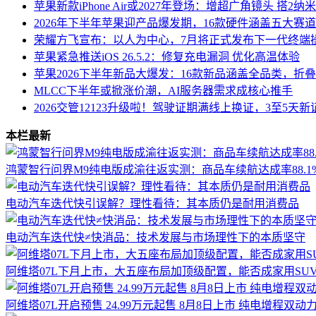
苹果新款iPhone Air或2027年登场：增超广角镜头 搭2
2026年下半年苹果迎产品爆发期，16款硬件涵盖五大赛
荣耀方飞宣布：以人为中心，7月将正式发布下一代终端操作系
苹果紧急推送iOS 26.5.2：修复充电漏洞 优化高温体验
苹果2026下半年新品大爆发：16款新品涵盖全品类，折叠iPho
MLCC下半年或掀涨价潮，AI服务器需求成核心推手
2026交管12123升级啦！驾驶证期满线上换证，3至5天
本栏最新
鸿蒙智行问界M9纯电版成渝往返实测：商品车续航达成率88.1
电动汽车迭代快引误解？理性看待：其本质仍是耐用消费品
电动汽车迭代快≠快消品：技术发展与市场理性下的本质坚守
阿维塔07L下月上市，大五座布局加顶级配置，能否成家用SU
阿维塔07L开启预售 24.99万元起售 8月8日上市 纯电增程双动