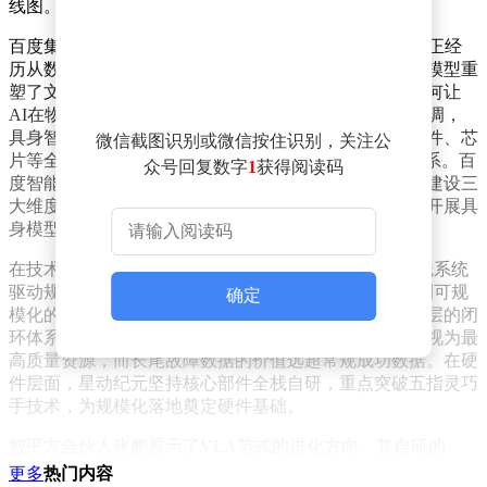
线图。
百度集团副总裁袁佛玉在开幕致辞中指出，全球AI产业正经
历从数字世界向物理世界渗透的关键转折。过去两年大模型重
塑了文本、图像等数字领域，而当前核心命题已转向如何让
AI在物理环境中实现安全、可靠、低成本的行动。她强调，
具身智能不是单一技术突破，而是涉及模型、数据、硬件、芯
微信截图识别或微信按住识别，关注公
片等全链条的系统工程，需要构建"知行合一"的技术体系。百
众号回复数字
1
获得阅读码
度智能云将从夯实基础设施、深化场景链接、推动标准建设三
大维度发力，目前已助力启元研究院、星动纪元等企业开展具
身模型研发。
在技术路径探讨环节，星动纪元创始人陈建宇提出"全栈系统
驱动规模化"理念。他指出，人形机器人要实现从可用到可规
确定
模化的跨越，必须构建覆盖数据、大脑、本体、应用四层的闭
环体系。其团队构建的五级数据金字塔中，真机数据被视为最
高质量资源，而长尾故障数据的价值远超常规成功数据。在硬
件层面，星动纪元坚持核心部件全栈自研，重点突破五指灵巧
手技术，为规模化落地奠定硬件基础。
智平方合伙人张鹏展示了VLA范式的进化方向。其自研的
NeuroVLA模型通过类脑计算与VLA深度融合，突破了传统模
更多
热门内容