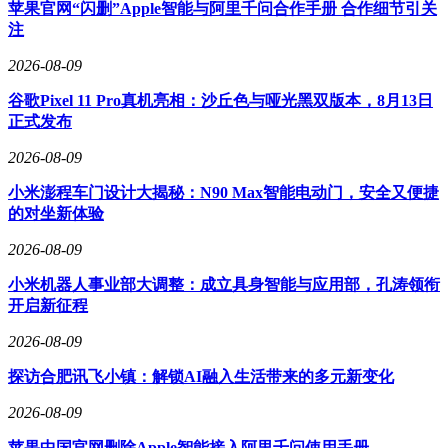
型响应延迟高、推理能力弱的瓶颈，实现毫秒级实时响应。更
苹果官网“闪删”Apple智能与阿里千问合作手册 合作细节引关
值得关注的是，智平方联合百度智能云开源的AlphaBrain
注
Platform，向行业开放模型、测评工具及数据服务，旨在降低
2026-08-09
研发门槛，推动技术普惠。张鹏强调，具身智能落地需要
AI、硬件、场景三要素深度融合，构建完整的商业闭环与数
谷歌Pixel 11 Pro真机亮相：沙丘色与哑光黑双版本，8月13日
据闭环。
正式发布
浙江大学熊蓉教授提出的SPIRE知行融贯体系引发关注。该体
2026-08-09
系通过"大脑+小脑"分层架构，精准破解视觉语言模型识别不
准、物理交互薄弱等痛点。在工业场景中，其团队研发的机器
小米澎程车门设计大揭秘：N90 Max智能电动门，安全又便捷
人已实现亚毫米级操作精度，与杰克科技签订的2000台订单标
的对坐新体验
志着全球服装业首个批量化落地项目。家庭场景中，与方太联
2026-08-09
合发布的机器人总厨可完成烹饪辅助，康养场景则实现了喂
饭、陪护等服务。
小米机器人事业部大调整：成立具身智能与应用部，孔涛领衔
开启新征程
硬件与基础设施的创新同样成为焦点。百度智能云主任架构师
应茹介绍，百舸AI Infra已升级为具身智能专属全栈平台，覆
2026-08-09
盖数据准备、训练、评测到部署的全链路。针对行业三大研发
范式，平台提供5B-20B模型并行训练方案，优化运动控制策
探访合肥讯飞小镇：解锁AI融入生活带来的多元新变化
略的通信效率，支持一键扩展至128卡集群。目前，该平台已
2026-08-09
服务30余家具身企业完成模型落地。
苹果中国官网删除Apple智能接入阿里千问使用手册