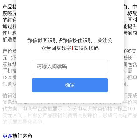
产品提供四种桌面配色方案，包括水曲柳原色、工作室白、中
度哑光胡桃木和超黑色，桌腿则可选配白色或黑色版本。标配
的红色螺旋电源线与全长线缆托盘构成独特的视觉元素，同时
通过精密旋转表盘实现升降操作，表盘配备触觉反馈功能提升
使用精准度。层压桌面材质经过特殊处理，兼顾耐用性与触感
舒适度。
微信截图识别或微信按住识别，关注公
众号回复数字
1
获得阅读码
定价策略延续了Herman Miller的高端定位，基础款售价1095美
元（不含运费）。通过选配附加组件，价格呈现阶梯式增长：
添加线缆槽后升至1475美元，加装外罩后达1635美元，而包含
手机支架、手柄挂架、显示器置物架等配件的完整套装则需
1825美元。品牌目前推出满2000美元免运费的限时活动，但单
独购买时运费仍需164.25美元，且预计交付周期长达五周。
确定
值得注意的是，该产品采用分箱配送模式，消费者需自行完成
复杂组装流程。对于追求性价比的用户，市场存在更多平价替
代方案。电商平台数据显示，部分电动升降桌价格下探至100
美元区间，且部分产品获得消费者高度评价，形成与高端产品
的明显差异化竞争。
更多
热门内容