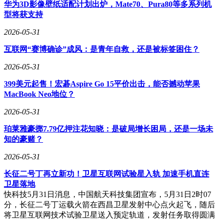
华为3D影像壁纸适配计划出炉，Mate70、Pura80等多系列机
型将获支持
2026-05-31
互联网“赛博确诊”成风：是青年自救，还是被标签困住？
2026-05-31
399美元起售！宏碁Aspire Go 15平价出击，能否撼动苹果
MacBook Neo地位？
2026-05-31
珀莱雅豪掷7.79亿押注花知晓：是破局增长困局，还是一场未
知的豪赌？
2026-05-31
长征二号丁再立新功！卫星互联网试验星入轨 加速手机直连
卫星落地
快科技5月31日消息，中国航天科技集团宣布，5月31日2时07
分，长征二号丁运载火箭在西昌卫星发射中心点火起飞，随后
将卫星互联网技术试验卫星送入预定轨道，发射任务取得圆满