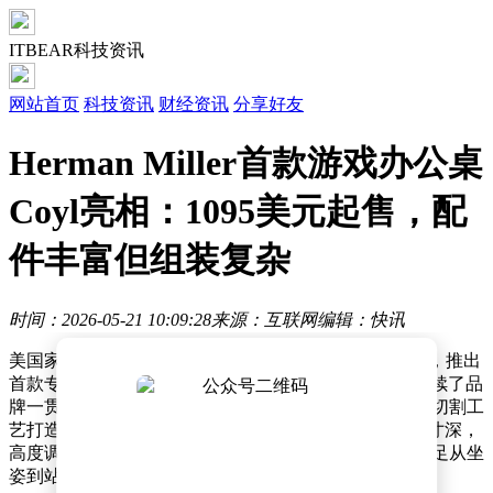
ITBEAR科技资讯
网站首页
科技资讯
财经资讯
分享好友
Herman Miller首款游戏办公桌
Coyl亮相：1095美元起售，配
件丰富但组装复杂
时间：2026-05-21 10:09:28
来源：互联网
编辑：快讯
美国家具品牌Herman Miller近日正式进军电竞家具领域，推出
首款专为游戏玩家设计的电动升降桌Coyl。这款产品延续了品
牌一贯的工业设计美学，采用粉末涂层钢制框架与激光切割工
艺打造的线材管理系统，桌面尺寸为60英寸宽、28.5英寸深，
高度调节范围达22.5至48.5英寸，最大承重200磅，可满足从坐
姿到站姿的多场景使用需求。