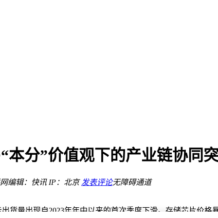
趋势
器
时
新需求
亮相并开启预订
O“本分”价值观下的产业链协同
动力
度提升功耗降低
网
编辑：快讯
IP：北京
发表评论
无障碍通道
趋势
显示出货量出现自2023年年中以来的首次季度下滑。存储芯片价