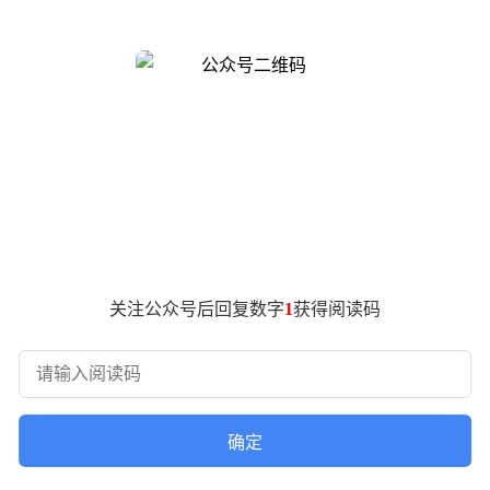
仅稳居国内市场前三，更成为观察产业链协同创新的典型样本。
业界的战略抉择。当行业普遍沉浸在功能机数百元毛利的舒适区时
OPPO用两年时间完成转型阵痛，这种"自断后路"的勇气反而
业共识。
"非典型甲方"的协作范式。2023年消费电子低谷期，当多数厂
益生产体系，并派遣专家团队驻厂指导。参与该计划的金龙浩公司
力。在Find N6研发过程中，企业牵头组织供应商召开技术共
打印技术使铰链平整度提升75%。这种深度协作模式催生出全球
关注公众号后回复数字
1
获得阅读码
需求，OPPO与丘钛科技打破传统代工模式，建立"需求定义+
nd X9 Ultra。这种不计短期得失的研发态度，让供应商感
创新。OPPO通过二十年实践证明，当企业将"本分"价值观融
业共同体模式，或许正是穿越周期的关键密码。
确定