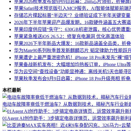
苹果2026秋季发布会9月9日启幕：2nm芯片领衔，折叠屏iPho
苹果Safari技术预览版引入MCP服务，AI智能体赋能前
存储芯片撑起标普“半边天”？业绩验证成下半年关键变量
2026年下半年苹果迎产品爆发期，16款硬件涵盖五大赛
苹果印度供应链“失守”：630GB机密泄露，核心优势遭重
苹果紧急推送iOS 26.5.2：修复充电漏洞 优化高温体验
苹果2026下半年新品大爆发：16款新品涵盖全品类，折叠iPho
华为Mate90系列秋季首发新麒麟芯片 韬定律助力性能跃
苹果遭史上最严重泄密危机！iPhone 18 Pro未发先“裸”
苹果备战新机发布：大幅增加均热板订单，iPhone Ultr
华为云空间“查找设备”功能显神通：离线关机5天也能寻
苹果秋季发布会9月9日启幕：iPhone 18 Pro升级亮相 折叠
本栏最新
电动车故障率竟低于燃油车？从数据到技术，揭秘汽车行业新
01Agent AI创作助手：3步搞定电商详情页，运营效率飙升新利