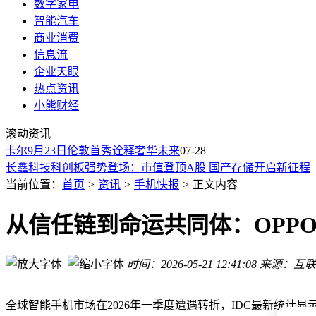
数字家电
智能汽车
商业消费
信息流
企业天眼
热点资讯
新型蓝牙安全漏洞曝光：超200万辆汽车面临无接触解锁风险
小熊财经
电动车故障率竟低于燃油车？从数据到技术，揭秘汽车行业新
滚动资讯
长鑫科技强势入场：打破国际DRAM巨头三十年垄断格局
尔9月23日伦敦首秀诠释奢华未来
01Agent AI创作助手：3步搞定电商详情页，运营效率飙升新利
07-28
长鑫科技科创板强势登场：市值登顶A股 国产存储开启新征程
从46万到16.98万：路虎降价背后，中国新能源定价权换手进行
当前位置：
首页
>
资讯
>
手机快报
>
正文内容
得物上线租赁服务：超百品类入驻，满足灵活消费与产品体验
8月5日尊界时代发布会上，鸿蒙智行首款硬派SUV享界G9将
从信任链到命运共同体：OPP
iPhone 17系列出货超前代：标准版加量不加价成销量增长核心
SK海力士2026年下半年量产LPDDR6：10nm级工艺助力 速
时间：2026-05-21 12:41:08
来源：互联
新型蓝牙安全漏洞曝光：超200万辆汽车面临无接触解锁风险
电动车故障率竟低于燃油车？从数据到技术，揭秘汽车行业新
全球智能手机市场在2026年一季度遭遇转折，IDC最新统计