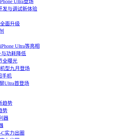
ne Ultra登场
端开发与调试新体验
道全面升级
创
ne Ultra等亮相
升与功耗降低
细节全曝光
a等机型九月登场
回手机
屏Ultra首登场
趋势
器