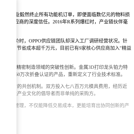
，这家企业毅然终止所有功能机订单，即便面临数亿元的物料损
赢得供应商的深度信任。2016年R系列爆红时，产业链伙伴毫
商忙于压价时，OPPO供应链团队却深入工厂调研经营状况。针
半年内节省成本超千万元，目前已有9家核心供应商加入"精益
创会，推动精密制造领域的突破性创新。金属3D打印龙头铂力特
首个通过60万次折叠认证的产品，重新定义了行业技术标准。
技术实现"的共创机制。双方投入七八百万元模具费用，经历近
叹OPPO更像产业文化的倡导者而非单纯的采购方。
入产业链管理，不仅能降低交易成本，更能培育出协同创新的产