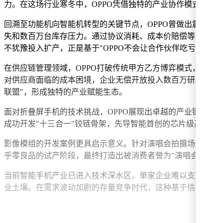
力。在这场行业寒冬中，OPPO凭借独特的产业协作模式，不
回溯至功能机向智能机转型的关键节点，OPPO曾做出震撼
失和数百万台库存压力。通过协议消耗、成本价赔偿等创新方式，
不犹豫投入扩产，正是基于"OPPO不会让合作伙伴吃亏"的行
在供应链管理领域，OPPO打破传统甲方乙方博弈模式，开创了
对供应商面临的成本困境，企业无偿开放投入数百万研发的精
联盟"，形成独特的产业赋能生态。
面对折叠屏手机的技术挑战，OPPO展现出卓越的产业链整合能
成功开发"十三合一"铰链骨架，先导智能首创的芯片级高分子
影像模组的开发案例更具启示意义。针对演唱会拍摄场景的特殊
乎零良品的试产阶段，最终打造出被消费者誉为"演唱会神器"的Fi
当前智能手机产业已进入技术深水区，单家企业难以支撑全链条
业土壤。在需求波动加剧的存量竞争时代，这种基于信任的产