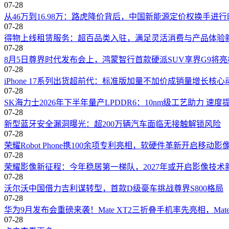
07-28
从46万到16.98万：路虎降价背后，中国新能源定价权换手进行
07-28
得物上线租赁服务：超百品类入驻，满足灵活消费与产品体验
07-28
8月5日尊界时代发布会上，鸿蒙智行首款硬派SUV享界G9将
07-28
iPhone 17系列出货超前代：标准版加量不加价成销量增长核心
07-28
SK海力士2026年下半年量产LPDDR6：10nm级工艺助力 速
07-28
新型蓝牙安全漏洞曝光：超200万辆汽车面临无接触解锁风险
07-28
荣耀Robot Phone携100余项专利亮相，软硬件革新开启移动影
07-28
荣耀影像新征程：今年稳居第一梯队，2027年或开启影像技术
07-28
沃尔沃中国借力吉利谋转型，首款D级豪车挑战尊界S800格局
07-28
华为9月发布会重磅来袭！Mate XT2三折叠手机率先亮相，Mat
07-28