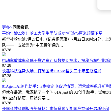
更多
>
同类资讯
平均年龄22岁！哈工大学生团队成功“打造”5厘米超薄卫星
新华社哈尔滨7月27日电（记者杨思琪）7月22日10时54
队——一支被誉为“中国最年轻的…
07-28
电动车故障率竟低于燃油车？从数据到技术，揭秘汽车行业新
07-28
长鑫科技强势入场：打破国际DRAM巨头三十年垄断格局
07-28
01Agent AI创作助手：3步搞定电商详情页，运营效率飙升新利
但就在最近，我深扒了一个叫 01Agent 的 AI创作助手
套电商详情页，居然只要 …
07-28
长鑫科技科创板强势登场：市值登顶A股 国产存储开启新征程