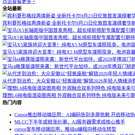
点击查看更多 +
全站最新
宾利菱形格纹再焕新姿 全新托卡尔9月23日伦敦首发演绎奢华
宝马iX5长轴距版中国首发亮相，超长续航搭配专属配置引期待
宝马X5家族将迎大变革！纯电X5 M原型车谍照现身，电池容
宝马i4敞篷版谍照来袭：新世代平台加持，或2028年携双门轿
从代步到治愈：大众安徽以“轻氧座舱”解锁2026年轻人情绪消
理想L6纯电版渲染图亮相 外观融合双系列特色 纯电版未来引
热门内容
Cursor推出移动端应用：AI编码告别多屏依赖 开启移动
MLCC下半年或掀涨价潮，AI服务器需求成核心推手
cursor发布移动端应用，推动ai编程向移动化转型