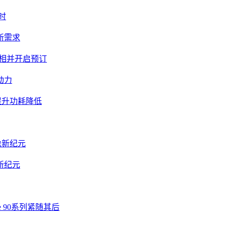
时
新需求
亮相并开启预订
动力
度提升功耗降低
像新纪元
新纪元
e 90系列紧随其后