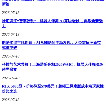
新篇
2026-07-18
徐汇滨江“智享弦韵”：机器人伴舞 AI算法绘影 古典乐焕新魅
力
2026-07-18
图灵奖得主姚期智：AI从辅助到主动发现，人类需适应新范
式求突破
2026-07-18
科技与艺术共舞！上海爱乐亮相2026WAIC，机器人伴舞演绎
跨界盛宴
2026-07-18
RTX 5070显卡价格降至579美元！超频三风扇版成中端玩家性
价比之选
2026-07-18