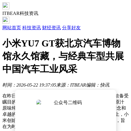
ITBEAR科技资讯
网站首页
科技资讯
财经资讯
分享好友
小米YU7 GT获北京汽车博物
馆永久馆藏，与经典车型共展
中国汽车工业风采
时间：2026-05-22 19:37:05
来源：ITBEAR
编辑：快讯
在昨日晚间举行的小米人车家全生态新品发布会上，一款备受
瞩目的新车——小米YU7 GT正式亮相。这款被定义为“原汁
原味纯血GT+跑车级SUV”的新车型，以其独特的设计理念和
卓越的性能参数，迅速吸引了市场的广泛关注。发布会上，小
米创始人雷军亲自揭晓了这款新车的定价，为38.99万元，旨
在为时代精英提供一款兼具速度与激情的驾驶体验。