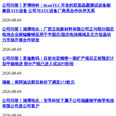
公司问答丨罗博特科：ficonTEC开发的双面晶圆测试设备能
兼容ATE设备 公司与ATE设备厂商系合作伙伴关系
2026-08-04
公司问答丨湘潭电化：广西立劲新材料有限公司正与部分固态
电池企业就锰酸锂应用于半固态/固态电池领域及北方低温动
力市场开展合作研发
2026-08-04
公司问答丨君逸数码：目前光宏精密一期扩产项目正按预定计
划平稳推进 部分产线已进入试运行阶段
2026-08-04
瑞银：将阿迪达斯目标价下调至173欧元
2026-08-04
公司问答丨湘潭电化：安孚科技下属子公司福建南平南孚电池
有限公司是公司客户
2026-08-04