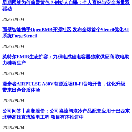
早期网线为何偏爱黄色？创始人自曝：个人喜好与安全考量双
驱动
2026-08-04
面壁智能携手OpenBMB开源社区 发布全球首个Stencil优化AI
系统ForgeStencil
2026-08-04
英特尔EMIB生态扩容：力积电成硅电容器独家供应商 联电助
力硅桥生产
2026-08-04
漫步者AIRPULSE A80V有源近场Hi-Fi音箱开售，优化升级
带来出色音质体验
2026-08-04
公司问答丨高澜股份：公司换流阀液冷产品配套应用于巴西东
北特高压直流输电工程 项目有序推进中
2026-08-04