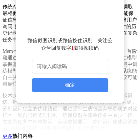
传统AI记忆系统如同图书馆管理员，面对新任务时直接调取
最相似的历史经验。这种检索增强生成（RAG）模式虽能保
证信息准确性，却常因情境差异导致"水土不服"。例如当用户
询问"排名前三的搜索词"时，系统可能机械复用"前两名"的历
史记录，造成关键数字错误。研究团队发现，这类错误在复杂
任务中占比高达37%，成为制约AI实用性的重要瓶颈。
微信截图识别或微信按住识别，关注公
众号回复数字
1
获得阅读码
Mem-π框架的创新之处在于构建了两阶段记忆策略模型。首阶
段通过"经验蒸馏"将海量操作轨迹转化为结构化知识，使模型
掌握基础任务规律；第二阶段采用强化学习，在真实环境中训
练模型判断建议价值的能力。特别设计的"弃权机制"让系统能
自主决定是否提供帮助——当检测到任务难度较低或建议可能
帮倒忙时，模型会主动保持沉默。
确定
技术实现层面，研究团队突破性地将决策与内容生成解耦训
练。针对"说与不说"的二元选择和"具体说什么"的内容生成，
分别设计独立的优化路径。通过强制生成包含弃权选项的对比
样本，配合门控奖励机制，确保模型在简单任务中减少干扰，
在复杂任务中精准施策。实验数据显示，这种设计使建议词数
减少31%的同时，任务成功率提升18.2个百分点。
更多
热门内容
在包含812个网页操作任务的WebArena测试中，Mem-π展现出