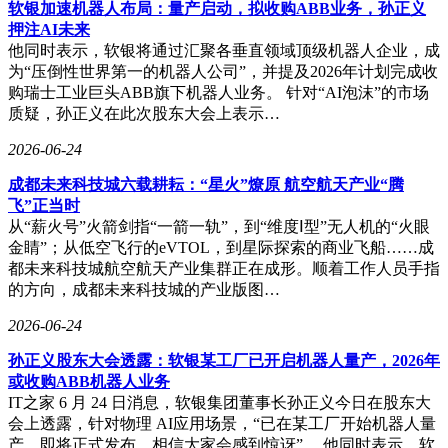
软银加速机器人布局：量产启动，拟收购ABB业务，孙正义
显著优势。面对内容管理系统（CMS）任务时，其成功率从
押注AI未来
基础模型的14.6%跃升至42.8%；在Reddit论坛操作场景中，提
他同时表示，软银将通过汇聚各垂直领域顶级机器人企业，成
升幅度达23.8个百分点。更关键的是，系统在简单任务中主动
为“压倒性世界第一的机器人公司”，并提及2026年计划完成收
弃权率超过70%，而在高难度任务中保持90%以上的参与度，
购瑞士工业巨头ABB旗下机器人业务。 针对“AI泡沫”的市场
形成精准的智能干预模式。
质疑，孙正义在此次股东大会上表示…
跨模型迁移实验验证了该框架的普适性。使用较弱开源模型训
2026-06-24
练的记忆策略，在搭配更强大的闭源模型时，仍能带来16.0个
百分点的性能提升。这种"记忆模块独立进化"的特性，为企业
成都未来科技城六载耕耘：“星火”燎原 航空航天产业“腾
低成本升级AI系统提供了可行路径。研究显示，记忆策略模
飞”正当时
型仅需70亿参数即可达到最佳效果，远小于主流大模型的规
从“薪火号”火箭剑指“一箭一轨”，到“维度Ⅰ型”无人机的“火眼
模。
金睛”；从低空飞行的eVTOL，到星际探索的商业飞船……成
都未来科技城航空航天产业集群正在成形。顺着工作人员手指
典型案例分析揭示了生成式记忆的双重性。在某数据库查询任
的方向，成都未来科技城的产业版图…
务中，Mem-π正确识别"前三名"的需求并生成适配指令，而
RAG系统因数字错配导致失败。但在涉及服务器刷新的任务
2026-06-24
中，所有方法均受限于底层工具性能，凸显出记忆系统改进的
孙正义股东大会透露：软银某工厂已开启机器人量产，2026年
边界。研究团队特别指出，3.2%的案例中生成建议会出现逻
或收购ABB机器人业务
辑合理但实际错误的指令，这为后续优化指明方向。
IT之家 6 月 24 日消息，软银集团董事长孙正义今日在股东大
会上透露，针对物理 AI应用场景，“已在某工厂开始机器人量
该成果已通过arXiv平台公开技术细节（编号2605.21463），包
产，即将正式发布，相信大家会感到惊讶”。 他同时表示，软
含四个测试场景的完整数据集和模型训练代码。研究团队正探