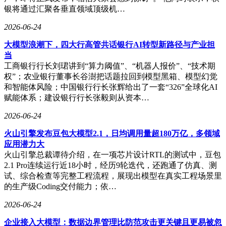
银将通过汇聚各垂直领域顶级机…
索将记忆溯源机制引入系统，使AI既能灵活生成建议，又能
解释决策依据。这种"知其然且知其所以然"的记忆模式，或将
2026-06-24
推动人机协作进入新阶段。
大模型浪潮下，四大行高管共话银行AI转型新路径与产业担
当
工商银行行长刘珺讲到“算力阈值”、“机器人报价”、“技术期
权”；农业银行董事长谷澍把话题拉回到模型黑箱、模型幻觉
和智能体风险；中国银行行长张辉给出了一套“326”全球化AI
赋能体系；建设银行行长张毅则从资本…
2026-06-24
火山引擎发布豆包大模型2.1，日均调用量超180万亿，多领域
应用潜力大
火山引擎总裁谭待介绍，在一项芯片设计RTL的测试中，豆包
2.1 Pro连续运行近18小时，经历9轮迭代，还跑通了仿真、测
试、综合检查等完整工程流程，展现出模型在真实工程场景里
的生产级Coding交付能力；依…
2026-06-24
企业接入大模型：数据边界管理比防范攻击更关键且更易被忽