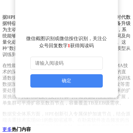
据HPE中国存储事业部总经理张楠介绍，该产品专为AI时代数
据特征设计，其核心突破在于将存储系统从被动记录设备升级
为主动智能体。通过内置的MCP服务器与数据智能引擎，系
统能够在数据写入瞬间自动完成分类、元数据提取、分词及向
微信截图识别或微信按住识别，关注公
量化处理，使非结构化数据直接转化为AI可消费的格式。这
众号回复数字
1
获得阅读码
种"数据觉醒"能力配合Instant RAG功能，可显著缩短AI模型从
训练到部署的周期。
在性能层面，X10000通过全闪介质与NVIDIA GDS/RDMA技
术的深度整合，构建起GPU内存、系统内存与存储之间的直
通数据通道。实测数据显示，该方案可使百亿参数模型的训练
确定
数据加载时间缩短60%，特别适用于自动驾驶、药物研发等需
要处理海量多模态数据的场景。针对数据爆炸式增长带来的扩
展挑战，其解耦式架构支持计算与存储资源的独立线性扩展，
单集群可平滑扩容至数百节点，容量覆盖TB至EB级需求。
数据安全体系方面，HPE创新引入专属保护加速节点，结合源
端去重技术实现60:1的数据缩减率。在勒索软件攻击频发的当
下，其备份吞吐量可达2.5PB/小时，恢复速度较传统方案提升
更多
热门内容
22倍。某金融行业客户现场演示显示，系统在模拟攻击场景