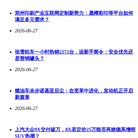
下，关键业务数据恢复时间从数小时压缩至15分钟以内。
郑州印刷产业互联网定制新势力：晟樽彩印等平台如何
满足多元需求？
镜舟科技生态负责人李肇分享了基于该产品的创新实践。通过
2026-06-27
整合X10000的高性能存储能力与StarRocks的实时分析能力，
其解决方案帮助某制造业客户构建了统一数据底座，实现设备
日志、质量检测图像等异构数据的秒级查询，使产线良品率预
张雪机车一小时热销2272台，设新手禁令：安全优先还
测准确率提升至98%。这种存储与分析的深度协同，验证了智
是营销噱头？
能存储在工业互联网场景中的落地价值。
2026-06-27
运维管理层面，HPE GreenLake云平台赋予X10000"即插即
用"的部署能力。从硬件发现到业务上线全程自动化，扩展操
作无需中断服务。更值得关注的是，该平台突破传统存储的协
燃油车未步诺基亚后尘：在变革中进化，发动机正开启
议限制，可在同一套硬件上同时承载块、文件、对象存储需
新篇章
求，帮助企业将存储TCO降低40%以上。
2026-06-27
随着AI技术从实验室走向规模化生产，数据存储正从基础设
施演变为创新引擎。HPE Alletra Storage MP X10000通过架构
创新与智能融合，不仅解决了AI训练的数据供给瓶颈，更构
建起覆盖数据全生命周期的安全防护体系。这种将存储能力转
上汽大众9X交付破万，8X若定价25万能否再掀德系增程
化为生产力的设计理念，或将重新划分企业级存储市场的竞争
SUV热潮？