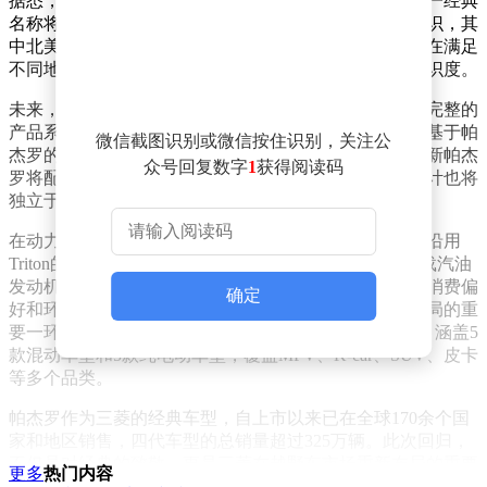
据悉，三菱不仅确认了帕杰罗的回归，还宣布蒙特罗这一经典
名称将同步复出。在部分市场，新车型将使用蒙特罗标识，其
中北美市场发售的版本大概率采用该命名。这一举措旨在满足
不同地区消费者的需求，同时强化品牌在全球市场的辨识度。
未来，帕杰罗将不再局限于单一车型，而是发展为一个完整的
产品系列。根据三菱公布的产品规划，目前至少有两款基于帕
微信截图识别或微信按住识别，关注公
杰罗的衍生车型正在开发中。作为三菱的旗舰车型，全新帕杰
众号回复数字
1
获得阅读码
罗将配备四驱系统，前后轴采用专属悬挂调校，内饰设计也将
独立于Triton皮卡，更加注重乘坐舒适性。
在动力系统方面，面向北美市场的蒙特罗版本预计不会沿用
Triton的2.4升双涡轮增压柴油发动机，而是更倾向于搭载汽油
发动机或插电混动系统。这一调整旨在适应北美市场的消费偏
确定
好和环保法规要求。帕杰罗系列的回归，是三菱产品布局的重
要一环。该品牌计划到2032年3月底前推出13款新车型，涵盖5
款混动车型和5款纯电动车型，覆盖MPV、K-car、SUV、皮卡
等多个品类。
帕杰罗作为三菱的经典车型，自上市以来已在全球170余个国
家和地区销售，四代车型的总销量超过325万辆。此次回归，
不仅是对经典的致敬，更是三菱在越野车市场重新布局的重要
更多
热门内容
举措。全新帕杰罗/蒙特罗预计将于2025年正式启动销售，届