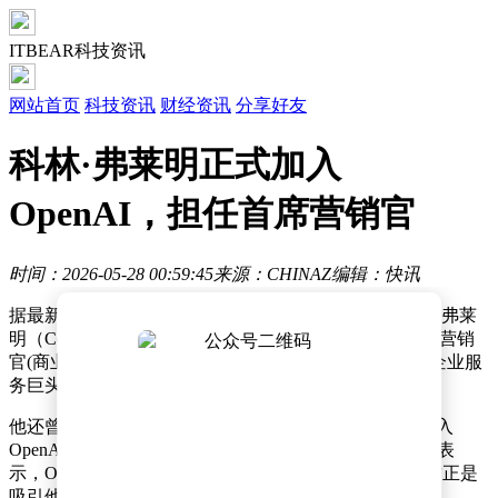
ITBEAR科技资讯
网站首页
科技资讯
财经资讯
分享好友
科林·弗莱明正式加入
OpenAI，担任首席营销官
时间：2026-05-28 00:59:45
来源：CHINAZ
编辑：快讯
据最新消息，前 ServiceNow 和 Salesforce 营销高管科林·弗莱
明（Colin Fleming）已正式宣布加入 OpenAI，担任首席营销
官(商业方向)。弗莱明拥有丰富的市场营销经验，曾在企业服
务巨头 ServiceNow 和 Salesforce 负责营销工作。
他还曾是一名职业赛车手，职业背景多元而独特。在加入
OpenAI 的声明中，弗莱明高度评价了这家 AI 公司。他表
示，OpenAI 是一家“改变人们对可能性认知”的公司，这正是
吸引他加入的核心原因。