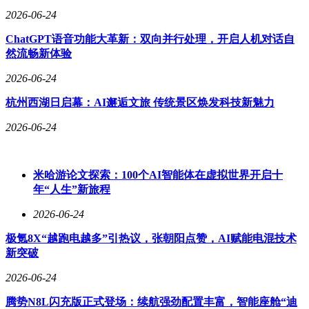
2026-06-24
ChatGPT语音功能大革新：双向并行处理，开启人机对话自
然流畅新体验
2026-06-24
杭州西湖日启幕：AI邂逅文旅 传统景区焕发科技新魅力
2026-06-24
米哈游论文探索：100个AI智能体在虚拟世界开启十
年“人生”新旅程
2026-06-24
极氪8X“越跑电越多”引热议，张朝阳点赞，AI赋能电混技术
新突破
2026-06-24
腾势N8L闪充版正式登场：续航强劲配置丰富，智能座舱“迪