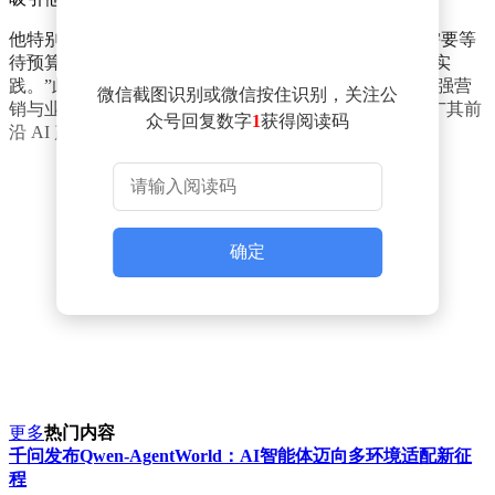
他特别强调了 OpenAI 带来的工作方式变革:“创意不再需要等
待预算、审批或长达六个月的路线图。你可以直接动手实
践。”此番任命标志着 OpenAI 在商业化进程中进一步加强营
微信截图识别或微信按住识别，关注公
销与业务领导力，弗莱明将助力 OpenAI 在全球市场推广其前
众号回复数字
1
获得阅读码
沿 AI 产品与理念。
确定
更多
热门内容
千问发布Qwen-AgentWorld：AI智能体迈向多环境适配新征
程