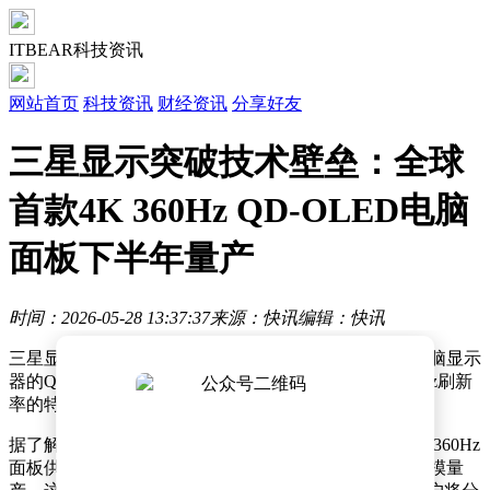
ITBEAR科技资讯
网站首页
科技资讯
财经资讯
分享好友
三星显示突破技术壁垒：全球
首款4K 360Hz QD-OLED电脑
面板下半年量产
时间：2026-05-28 13:37:37
来源：快讯
编辑：快讯
三星显示近日对外公布，已成功研发出全球首款面向电脑显示
器的QD-OLED面板，该面板同时具备4K分辨率与360Hz刷新
率的特性，在显示技术领域实现重要突破。
据了解，三星目前正与十余家全球客户就31.5英寸的4K 360Hz
面板供应展开洽谈，并计划于今年下半年正式启动大规模量