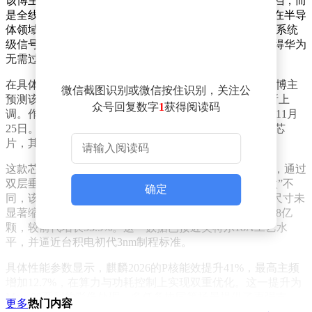
该博主指出，华为此次调整并非仅针对Mate系列单独提档，而
是全线产品回归原有发布周期。这一决策背后，与华为在半导
体领域提出的“韬（τ）定律”密切相关。该定律通过优化系统
级信号传输效率，有效缓解了芯片制程升级的压力，使得华为
无需过度依赖先进光刻工艺即可实现性能突破。
在具体产品规划方面，华为Mate 90系列成为关注焦点。博主
微信截图识别或微信按住识别，关注公
预测该机型将于9月末正式亮相，且定价可能较前代有所上
众号回复数字
1
获得阅读码
调。作为对比，上一代Mate 80系列的发布时间为2025年11月
25日。性能层面，Mate 90系列有望首发搭载“麒麟2026”芯
片，其正式命名或为麒麟9050 Pro。
这款芯片的突破性在于采用全球首款量产逻辑折叠技术，通过
双层垂直堆叠架构重构核心逻辑电路。与传统“几何缩微”不
确定
同，该技术以“时间缩微”理念实现性能跃升，在晶体管尺寸未
显著缩小的情况下，将晶体管密度提升至每平方毫米2.38亿
颗，较前代增长53.5%。这一数据已接近英特尔18A工艺水
平，并逼近台积电初代3nm制程标准。
具体性能参数显示，麒麟2026的P核能效提升41%，最高主频
增加12.7%，在算力与功耗控制上实现双重优化。这一提升为
Mate 90系列的影像处理、多任务协同等场景提供了更强支
更多
热门内容
撑。值得注意的是，该芯片的量产标志着华为在半导体领域突