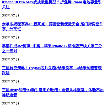
iPhone 18 Pro Max或成最重机型？折叠屏iPhone电池容量引
破了传统制程升级路径的依赖。
关注
“韬（τ）定律”的提出进一步印证了这一技术路线。在2026国
2026-07-11
际电路与系统研讨会上，华为首次公开这一理论，其核心在于
将性能优化目标从单个晶体管尺寸转向全系统响应时间。通过
余承东揭秘享界G9新亮点：露营套装便捷安全 尾门厨房套件
缩短信号传输路径、减少等待延迟，该定律为半导体产业提供
享户外烹饪
了新的发展范式，尤其为受限于先进光刻设备的厂商开辟了新
2026-07-11
路径。
零部件成本“海啸”来袭，苹果iPhone 17标准版产线关停三分
之一应对
2026-07-11
三星转变策略！Exynos芯片先稳2纳米良率 1.4纳米制程暂缓
跟进
2026-07-11
三星Bixby语音AI助手遭用户吐槽：语音风格混乱，体验不如
导航语音
2026-07-11