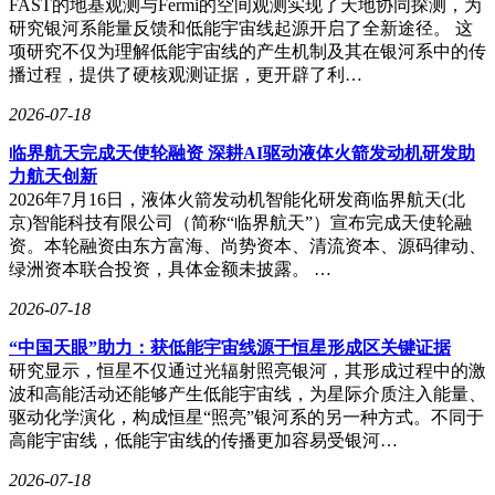
FAST的地基观测与Fermi的空间观测实现了天地协同探测，为
研究银河系能量反馈和低能宇宙线起源开启了全新途径。 这
项研究不仅为理解低能宇宙线的产生机制及其在银河系中的传
播过程，提供了硬核观测证据，更开辟了利…
2026-07-18
临界航天完成天使轮融资 深耕AI驱动液体火箭发动机研发助
力航天创新
2026年7月16日，液体火箭发动机智能化研发商临界航天(北
京)智能科技有限公司（简称“临界航天”）宣布完成天使轮融
资。本轮融资由东方富海、尚势资本、清流资本、源码律动、
绿洲资本联合投资，具体金额未披露。 …
2026-07-18
“中国天眼”助力：获低能宇宙线源于恒星形成区关键证据
研究显示，恒星不仅通过光辐射照亮银河，其形成过程中的激
波和高能活动还能够产生低能宇宙线，为星际介质注入能量、
驱动化学演化，构成恒星“照亮”银河系的另一种方式。不同于
高能宇宙线，低能宇宙线的传播更加容易受银河…
2026-07-18