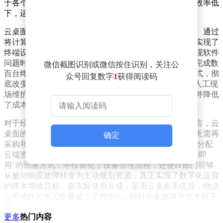
于各个物业服务中心和岗亭之间，进行现场维修，不仅效率低
下，运维成本也居高不下。
云桌面技术的引入，为物业公司提供了全新的解决方案。通过
将计算资源和操作系统集中部署在后端服务器，云桌面实现了
终端设备的统一管理和智能运维。当系统需要升级或出现软件
问题时，IT管理员只需在云端管理平台进行操作，即可完成数
微信截图识别或微信按住识别，关注公
百台终端的批量更新或一键还原。这种集中化的管理模式，彻
众号回复数字
1
获得阅读码
底改变了传统"救火式"的运维方式，将原本需要数天的人工现
场维护缩短至几分钟的远程操作，显著提升了运维效率并降低
了成本。
对于经常需要调整岗位布局或新增办公点的物业公司而言，云
桌面的优势更加明显。新员工入职或临时增设岗亭时，无需再
确定
采购和配置新的PC主机，只需连接一个轻量级云终端并分配
云端资源，即可快速获得标准化的办公环境。这种"即插即
用"的部署方式，不仅简化了设备管理流程，还使IT部门能够
从被动响应故障转变为主动规划资源，真正实现了数字化运营
的降本增效目标。据实际使用反馈，采用云桌面系统后，物业
公司的IT运维工作量减少了约70%，同时设备故障率也大幅下
降。
更多
热门内容