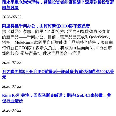
段永平重仓泡泡玛特，普通投资者能否跟随？深度剖析投资逻
辑与风险
2026-07-22
阿里将推千问办公，由钉钉新任CEO陈宇森负责
据《财经》杂志，阿里巴巴即将推出面向AI智能体办公赛道
的新产品——千问办公。目前，该产品已完成对QoderWork、
悟空、MuleRun三款阿里自研智能体产品的整合统筹，项目由
钉钉新任CEO陈宇森牵头负责，将成为阿里面向Agent办公市
场的核心“拳头产品”。此次产品整合与管理
2026-07-22
月之暗面拟8月开启IPO前最后一轮融资 投前估值瞄准500亿美
元
2026-07-22
Kimi K3引关注，回应马斯克喊话：期待Grok 4.5来较量，共
促行业进步
2026-07-22