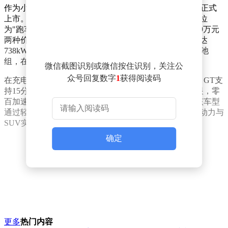
作为小米汽车最新推出的性能旗舰，YU7 GT于5月21日正式
上市。该车型搭载全新一代超级电机V8s EVO，官方定位
为"跑车级SUV"，提供标准版38.99万元与大满配版42.99万元
两种价格选择。核心性能参数方面，新车最大输出功率达
738kW，峰值马力突破1003匹，配合101.7kWh三元锂电池
组，在CLTC工况下可实现705公里续航里程。
微信截图识别或微信按住识别，关注公
众号回复数字
1
获得阅读码
在充电效率方面，基于897V碳化硅高压平台打造，YU7 GT支
持15分钟快速补能570公里。车辆动态性能表现同样亮眼，零
百加速时间仅需2.92秒，最高时速可达300公里/小时。该车型
通过轻量化车身设计与空气动力学优化，实现了超跑级动力与
SUV实用性的完美融合。
确定
更多
热门内容