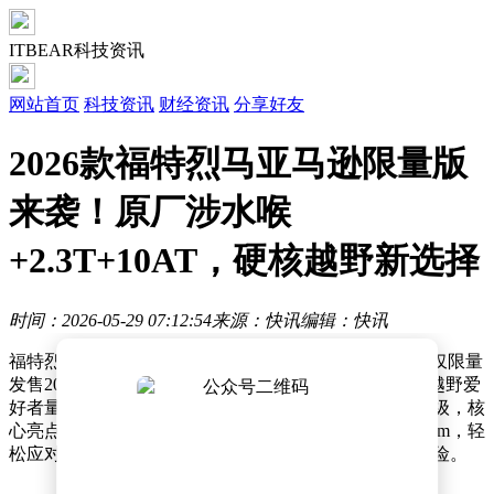
ITBEAR科技资讯
网站首页
科技资讯
财经资讯
分享好友
2026款福特烈马亚马逊限量版
来袭！原厂涉水喉
+2.3T+10AT，硬核越野新选择
时间：2026-05-29 07:12:54
来源：快讯
编辑：快讯
福特烈马2026款2.3T亚马逊限量版正式登陆市场，全球仅限量
发售200台，官方指导价定为39.98万元。这款专为硬核越野爱
好者量身打造的原厂顶配车型，基于荒地版进行全面升级，核
心亮点在于配备了原厂高位涉水喉，涉水深度高达925mm，轻
松应对重度涉水场景，省去了后期改装的繁琐与合规风险。