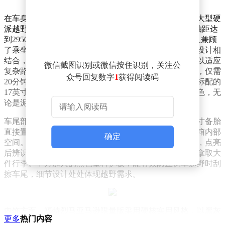
在车身设计上，福特烈马亚马逊限量版展现了标准的中大型硬
派越野风格，车身尺寸为4825mm×2070mm×1990mm，轴距达
到2950mm，采用4门5座布局，既保证了越野通过性，又兼顾
了乘坐的实用性。侧面线条平直硬朗，高腰线与宽轮眉设计相
结合，营造出强烈的肌肉感。轮拱预留了大行程空间，以适应
微信截图识别或微信按住识别，关注公
复杂路况。车顶采用三段式可拆卸设计，搭配快拆车门，仅需
众号回复数字
1
获得阅读码
20分钟即可完成敞篷切换，为户外越野增添无限乐趣。标配的
17英寸防脱轮毂与35英寸泥地胎，胎纹深邃，抓地力出色，无
论是泥泞、碎石还是陡坡，都能轻松应对。
车尾部分同样延续了整车的方正硬朗风格，外挂式全尺寸备胎
直接置于尾门上，不仅视觉上极具气场，还节省了后备箱内部
确定
空间。尾灯采用竖向矩形布局，与整车方正造型相呼应，点亮
后辨识度极高。尾门采用侧开设计，开合角度大，方便拿取大
件行李。下方加入的黑色塑料护板，能有效防止倒车越野时刮
擦车尾，细节设计处处体现越野需求。
内饰方面，福特烈马亚马逊限量版采用硬核实用风格，以黑灰
更多
热门内容
为主色调，大面积使用耐磨软质材料。对称式中控台布局规