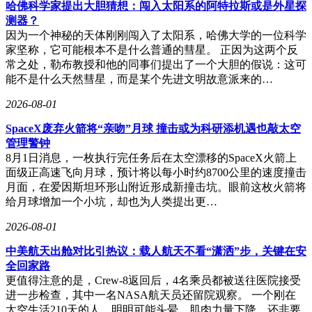
哈佛科学家提出大胆猜想：闯入太阳系的阿特拉斯或是外星探
整，12英寸悬浮中控屏与12英寸液晶仪表相得益彰，搭载高通
测器？
骁龙8155芯片与SYNC+智行互联系统，支持CarPlay与越野工
因为一个神秘的天体刚刚闯入了太阳系，哈佛大学的一位科学
况数据实时显示。物理按键保留丰富，空调、越野模式控制键
家坚称，它可能根本不是什么普通的彗星。 正因为这两个反
布局清晰，便于盲操作。可水洗PVC地板与排水孔设计，让越
常之处，勒布教授和他的同事们提出了一个大胆的假说：这可
野后的清洁变得轻而易举。空间表现同样优异，2950mm的轴
能不是什么天然彗星，而是某个先进文明故意派来的…
距带来宽适的乘坐体验，无论是前排还是后排，乘客都能享受
到充足的腿部与头部空间。五座布局与可观的后备箱容积，轻
2026-08-01
松容纳越野装备与露营物资。
SpaceX废弃火箭将“亲吻”月球 撞击或为科研添机遇也敲太空
动力方面，福特烈马亚马逊限量版搭载2.3T EcoBoost涡轮增压
管理警钟
发动机，最大功率达到202kW（275马力），峰值扭矩为
8月1日消息，一枚执行完任务后在太空漂移的SpaceX火箭上
429N·m，动力强劲，低扭充沛，爬坡、脱困能力出众。匹配
面级正高速飞向月球，预计将以每小时约8700公里的速度撞击
10AT手自一体变速箱，换挡平顺，传动效率高，耐用性强，
月面，在爱因斯坦环形山附近形成新撞击坑。眼前这枚火箭将
完美适配越野高强度工况。底盘配备前双叉臂与后五连杆整体
给月球增加一个小坑，却也为人类提出更…
桥，越野抗扭性强，搭配Bilstein倍适登三段式氮气减震，滤震
细腻，可根据路况调节阻尼，确保高速稳定与越野柔韧的完美
2026-08-01
平衡。
中美航天出舱对比引热议：载人航天不看“潇洒”步，关键在安
全回家路
更值得注意的是，Crew-8返回后，4名乘员都被送往医院接受
进一步检查，其中一名NASA航天员还留院观察。 一个刚在
太空生活210天的人，明明可能头晕、肌肉力量下降，还非要