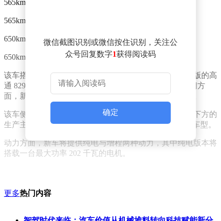
565km Plus 版 11.49 万元
565km Pro 版 12.49 万元
650km Pro 版 13.49 万元
微信截图识别或微信按住识别，关注公
众号回复数字
1
获得阅读码
650km Pro 领航版 14.49 万元
该车搭载 15.6 英寸中控屏和 8.8 英寸仪表屏，配备满血版的高
通 8295 芯片，搭载双杯架、手机无线充电等配置。空间方
面，新车长宽高为 4920/1920/1480mm，轴距为 2900mm。
确定
该车侧面使用半隐藏式门把手，车尾带有“FAW”尾标，下方的
生产主体为“中国一汽”，是一汽悦意首款“FAW”尾标的车型。
动力方面，新车将提供纯电与增程两种动力，其中纯电版本将
搭载一台最大功率 202 千瓦的电机。
更多
热门内容
智驾时代来临：汽车价值从机械堆料转向科技赋能新分