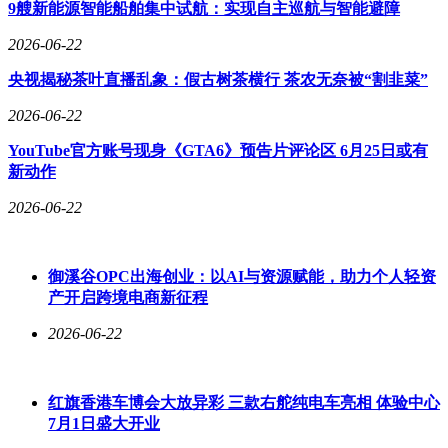
远程操控、工业互联网等场景提供关键支撑。
9艘新能源智能船舶集中试航：实现自主巡航与智能避障
这场由网络升级引发的连锁反应正在改变城市运行逻辑。从智
2026-06-22
慧家庭中多设备无缝协同，到数字办公场景下云端应用即时响
央视揭秘茶叶直播乱象：假古树茶横行 茶农无奈被“割韭菜”
应；从远程医疗中4K影像实时传输，到智能制造车间里机械
臂精准操控，超千兆网络正成为连接现实与数字世界的神经脉
2026-06-22
络。当记者离开营业厅时，门外LED屏上滚动播放的"超千兆
时代"宣传语，恰似这座城市数字化转型的生动注脚。
YouTube官方账号现身《GTA6》预告片评论区 6月25日或有
新动作
2026-06-22
御溪谷OPC出海创业：以AI与资源赋能，助力个人轻资
产开启跨境电商新征程
2026-06-22
红旗香港车博会大放异彩 三款右舵纯电车亮相 体验中心
7月1日盛大开业