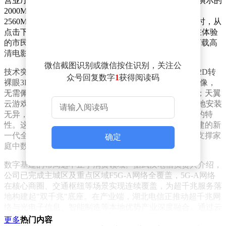
营业厅内的超千兆体验区成为人气焦点。工作人员现场演示的
2000M全光宽带下载测试中，测速仪显示峰值速率达
2560Mbps，远超理论值。当记者用50GB的4K电影验证时，从
点击下载到完成仅耗时1分58秒，全程无缓冲卡顿。正在体验
的市民王先生惊叹："这比我家百兆宽带快了几十倍，下载高
清电影就像打开水龙头接水一样顺畅。"
微信截图识别或微信按住识别，关注公
技术突破带来的体验升级在多个场景中具象化呈现。在2D转
众号回复数字
1
获得阅读码
裸眼3D观影区，普通影片通过智能算法实时生成立体影像，
无需佩戴专业设备即可感受人物"跃出屏幕"的震撼效果；天翼
云游戏专区里，大型主机游戏即点即玩，操作响应与本地安装
无异，工作人员解释这得益于超千兆网络"毫秒级时延"的特
性。这些创新应用背后，是武汉电信基于F5G-A技术构建的新
一代全光网络，其"万兆到户、千兆到房"的能力可同时支撑家
确定
庭中数十台设备并行运行。
数字基建的布局远不止于消费领域。据武汉电信负责人介绍，
公司已完成主城区及重点区域F5G-A网络全覆盖，5G-A网络
在核心商圈、交通枢纽等场景实现连续覆盖，为超千兆服务落
地构建起"双千兆"底座。在产业端，湖北电信正推动超千兆网
络与光电子信息、智能制造等本地优势产业深度融合。通过云
网融合架构，企业可获得低时延、高可靠的专属网络通道，为
更多
热门内容