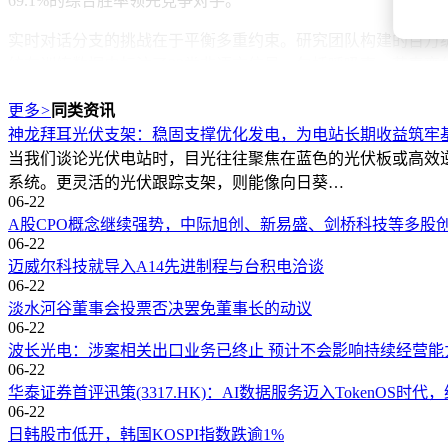
69.1%的综合胜率领先竞争对手。
实时对话分支的挑战在于平衡多重约束。研究团队构建的百万
统在训练数据中标注了23类非语言信号，包括呼吸声、节奏变化
升12.5%。
更多
>
同类资讯
这项研究带来的不仅是技术指标的提升，更预示着语音AI开
神龙拜耳光伏支架：稳固支撑优化发电，为电站长期收益筑牢
署，但共享的预训练权重已为未来全模态实时交互奠定基础。
当我们谈论光伏电站时，目光往往聚焦在蓝色的光伏板或高效
系统。更灵活的光伏跟踪支架，则能像向日葵…
06-22
A股CPO概念继续强势，中际旭创、新易盛、剑桥科技等多股
06-22
迈威尔科技就导入A14先进制程与台积电洽谈
06-22
淡水河谷董事会投票否决罢免董事长的动议
06-22
波长光电：涉案相关出口业务已终止 预计不会影响持续经营能
06-22
华泰证券首评迅策(3317.HK)：AI数据服务迈入TokenOS时代，
06-22
日韩股市低开，韩国KOSPI指数跌逾1%