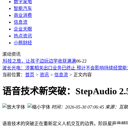
数字家电
智能汽车
商业消费
信息流
企业天眼
热点资讯
LG旗下股票大涨 韩媒称LG高管将访问英伟达总部讨论实体AI
小熊财经
A股CPO概念继续强势，中际旭创、新易盛、剑桥科技等多股
滚动资讯
迈威尔科技就导入A14先进制程与台积电洽谈
科技之旅，让孩子边玩边学收获满满
淡水河谷董事会投票否决罢免董事长的动议
06-22
波长光电：涉案相关出口业务已终止 预计不会影响持续经营能
华泰证券首评迅策(3317.HK)：AI数据服务迈入TokenOS时代，
当前位置：
首页
>
资讯
>
信息流
>
正文内容
日韩股市低开，韩国KOSPI指数跌逾1%
澳股开跌0.37%
语音技术新突破：StepAudio
日经225指数创历史新高
两市融资余额增加128.08亿元
时间：2026-05-30 07:06:45
来源：互联
LG旗下股票大涨 韩媒称LG高管将访问英伟达总部讨论实体AI
A股CPO概念继续强势，中际旭创、新易盛、剑桥科技等多股
语音技术的突破正在重新定义人机交互的边界。阶跃星辰音频团队