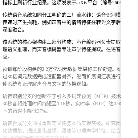
指标上刷新行业纪录。这项发表于arXiv平台（编号2605.23
传统语音系统如同分工明确的工厂流水线：语音识别模块负责
传递时产生损耗，例如声音中的情绪特征在转为文字后即告消失。S
深度融合。
该系统的核心架构由三部分构成：声音编码器负责提取声学特
理语义推理，而声音编码器专注声学特征提取。在语音识别场
应。
预训练阶段构建的2.2万亿词元数据集堪称工程奇迹。研究团
过30亿词元数据完成适配器对齐，继而扩展词汇表进行8000亿
使系统真正理解声音与文字的转换逻辑。
语音识别分支的创新在于引入多词元预测（MTP）技术。传统
30秒音频处理时间缩短至0.16秒，实时率（RTF）达0.005
下的错误率降低37%。
语音合成分支通过重新定义任务本质实现突破。研究团队将声
化数据集，通过量化基频、语速等12项声学特征，结合大语