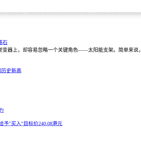
级人格矩阵，通过算法裂变生成包含性格、口头禅等维度的虚拟
等。采用PPO算法的强化学习框架，结合显式互动评分标准，使
发范式的转变。统一架构设计使新增功能无需重构系统，只需调整
基石
对于普通用户而言，更流畅的语音助手、更具表现力的有声读物
逆变器上，却容易忽略一个关键角色——太阳能支架。简单来说
创历史新高
力
给予"买入"目标价240.08港元