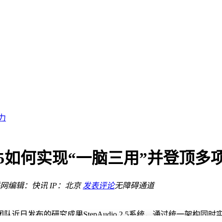
创历史新高
力
给予"买入"目标价240.08港元
 2.5如何实现“一脑三用”并登顶
网
编辑：快讯
IP：北京
发表评论
无障碍通道
创历史新高
近日发布的研究成果StepAudio 2.5系统，通过统一架构