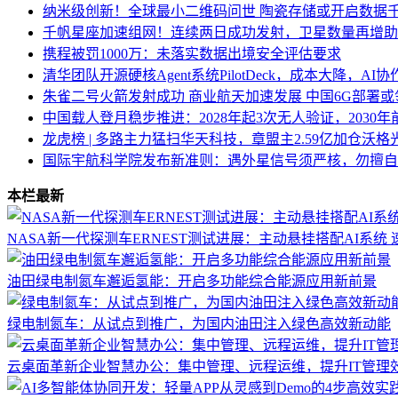
纳米级创新！全球最小二维码问世 陶瓷存储或开启数据
千帆星座加速组网！连续两日成功发射，卫星数量再增助
携程被罚1000万：未落实数据出境安全评估要求
清华团队开源硬核Agent系统PilotDeck，成本大降，AI
朱雀二号火箭发射成功 商业航天加速发展 中国6G部署
中国载人登月稳步推进：2028年起3次无人验证，2030
龙虎榜 | 多路主力猛扫华天科技，章盟主2.59亿加仓沃格
国际宇航科学院发布新准则：遇外星信号须严核，勿擅自
本栏最新
NASA新一代探测车ERNEST测试进展：主动悬挂搭配AI系统
油田绿电制氮车邂逅氢能：开启多功能综合能源应用新前景
绿电制氮车：从试点到推广，为国内油田注入绿色高效新动能
云桌面革新企业智慧办公：集中管理、远程运维，提升IT管理