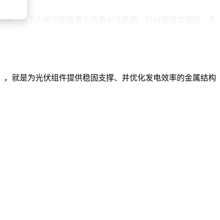
人格，每个人格均配备真实场景对话数据。针对副语言感知，系
系统在车载场景测试中取得80.41分的主观评价，较第二名提
训练策略即可实现能力扩展。尽管当前三个分支仍需独立部
和更懂情绪的智能客服，将成为这项技术最先触达的应用场景。
，，就是为光伏组件提供稳固支撑、并优化发电效率的金属结构