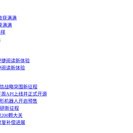
获满满
择
捷阅读新体验
通信战略突围新征程
开放 下周API上线并正式开源
人形机器人开启预售
研新征程
200颗大关
修复补偿进展