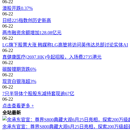
06-22
澳股开跌0.37%
06-22
日经225指数创历史新高
06-22
两市融资余额增加128.08亿元
06-22
LG旗下股票大涨 韩媒称LG高管将访问英伟达总部讨论实体AI
06-22
真健康医疗(2697.HK)今起招股，入场费2735港元
06-22
碳酸锂期货跌6%
06-22
现货白银涨超3%
06-22
7只半导体个股股东减持套现逾67亿
06-22
点击查看更多 +
全站最新
余承东官宣：尊界S800典藏大观6月25日亮相，探索200万级