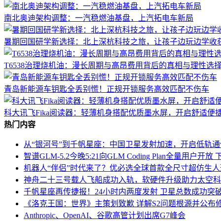
南北奥迪架构调整：一汽稳燃油基盘，上汽拓电车新局
暑期回国研学新选择：北上深杭科技之旅，让孩子边玩边学收
T6538治理烧机油：漫长周期与高昂费用背后的真相与理性选
青岛新能源车钥匙全丢别慌！正规开锁服务高效匹配不伤车
科大讯飞Fika阅读器：轻薄机身搭配优质墨水屏，开启舒适便
热门内容
从“银河号”到千帆星座：中国卫星发射加速，开启低轨
智谱GLM-5.2今晚5:21向GLM Coding Plan全量用户
机器人“伴侣”时代来了？优必选全球首款全尺寸超仿生
神舟二十三号载人飞船成功入轨，软硬件升级助力太空科
千帆星座再传捷报！24小时内两度发射 卫星总数成功突破
《洛克王国：世界》主策划致歉 详解S2问题根源并公布
Anthropic、OpenAI、谷歌高管计划出席G7峰会