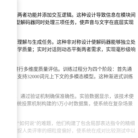
转变。
则整合前两者功能并添加交互逻辑。这种设计导致信息在模块间
统一的语言模型解码器同时处理三项任务，使声音与文字在底层实现
承担语义理解与生成任务。这种非对称设计使解码器能够独立处
生成的美学质量；实时对话则动态平衡两者需求，实现毫秒级响
段，同时进行多维度质量评估。训练过程分为四个阶段：首先通
最终形成支持32000词元上下文的多模态模型。这种渐进式训练
5个词元，通过验证机制确保准确性。实验数据显示，该技术使
理方面，通过三系统投票机制构建的5万小时数据集，使系统在复杂场景
为解决"如何说"的难题，他们构建了包含局部表达指令的精细
，能够捕捉人类评审的细粒度偏好，使系统在成对比较测试中以