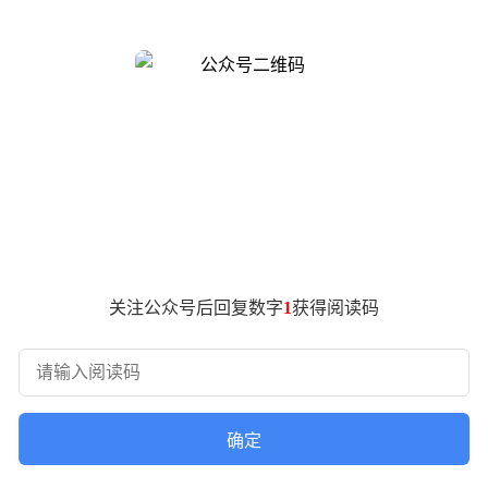
463）的技术突破，标志着语音AI从"专才模式"向"通才模式"的范式
转写文字，语音合成模块处理文本到声音的转换，实时对话系统
tepAudio 2.5创新性地采用"共享语义空间"架构，通过
征，适配器完成声学特征到语言空间的映射，语言模型解码器则
景中，系统优先依赖声学信号约束输出；语音合成时则侧重声音
队开发的自动化处理流水线，能够从原始音频中提取语义完整片
词元的联合训练，随后用6000亿词元数据优化长序列处理能力，
关注公众号后回复数字
1
获得阅读码
模型逐词生成的机制类似机械打字，而MTP模块可同时预测未来
3，在AISHELL-1数据集上取得0.71%的字错误率。长文本处
音词元视为特殊语言符号，使模型直接生成包含声音片段的序列。
确定
言模型生成段落级控制标注。强化学习阶段采用的生成式奖励模型