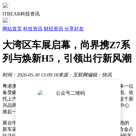
ITBEAR科技资讯
网站首页
科技资讯
财经资讯
分享好友
大湾区车展启幕，尚界携Z7系
列与焕新H5，引领出行新风潮
时间：2026-05-30 13:09:18
来源：互联网
编辑：快讯
粤港澳大湾区国际汽车博览会上，新能源乘用车领域迎来一位
备受瞩目的新势力——尚界品牌携全系主力车型集中亮相。依
托上汽集团七十年造车积淀与华为智能科技深度融合，这个新
兴品牌以"都会美学 向尚出发"为主题，在深圳国际会展中心
掀起一场科技与设计的双重盛宴。
展台中央的Z7系列成为全场焦点，这款定位风尚科技轿跑的
新车采用十三横五纵笼式高强度车身架构，高强钢与铝合金占
比达91%，关键部位使用2000MPa潜艇级热成型钢。流畅的车