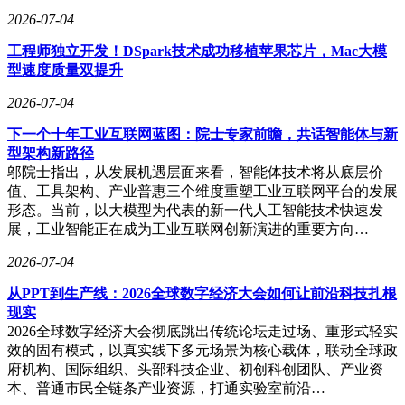
制造工艺的极致追求体现在每个细节：Z7系列涂装车间配备
2026-07-04
118台智能机器人，历经超100道精密工序，部分车色采用豪华
工程师独立开发！DSpark技术成功移植苹果芯片，Mac大模
车同款5C2B工艺，漆膜厚度较常规工艺提升60-80微米。H5车
型速度质量双提升
型则通过上千台测试车完成超10万项品质验证，底盘经全球顶
尖团队调校，在操控性与舒适性间取得完美平衡。这种对品质
2026-07-04
的坚守，源自上汽集团严苛的品控体系与华为主动安全技术的
双重赋能。
下一个十年工业互联网蓝图：院士专家前瞻，共话智能体与新
型架构新路径
行业观察人士指出，尚界品牌通过差异化产品布局形成独特竞
邬院士指出，从发展机遇层面来看，智能体技术将从底层价
争力：Z7系列以个性化设计主攻年轻高端市场，H5改款则深
值、工具架构、产业普惠三个维度重塑工业互联网平台的发展
耕家用主流赛道。这种高低搭配的产品矩阵，配合上汽制造底
形态。当前，以大模型为代表的新一代人工智能技术快速发
蕴与华为智能科技的深度融合，正在重塑新能源汽车市场的价
展，工业智能正在成为工业互联网创新演进的重要方向…
值评判标准。当价格竞争转向设计美学、智能体验、安全品质
的综合比拼，尚界展现出的技术整合能力与市场洞察力，或将
2026-07-04
引领行业进入新的发展阶段。
从PPT到生产线：2026全球数字经济大会如何让前沿科技扎根
现实
2026全球数字经济大会彻底跳出传统论坛走过场、重形式轻实
效的固有模式，以真实线下多元场景为核心载体，联动全球政
府机构、国际组织、头部科技企业、初创科创团队、产业资
本、普通市民全链条产业资源，打通实验室前沿…