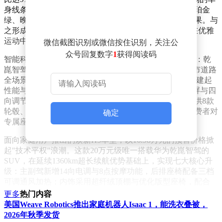
身线条与力量感型面完美融合，在渐变光影映衬下，琥珀金
绿、晚山新绿等十款潮流车色展现出令人惊艳的视觉效果。与
之形成互补的Z7T猎装版则以24度黄金D柱倾角设计，在优雅
运动中实现空间最大化利用。
微信截图识别或微信按住识别，关注公
众号回复数字
1
获得阅读码
智能科技配置方面，Z7双车全系标配五大华为核心系统：乾
崑智驾ADS4.1系统配合896线双光路激光雷达，实现城市道路
全场景自动驾驶；途灵平台与巨鲸800V高压电池平台构建起
性能与续航的黄金组合；鸿蒙座舱则通过15.6英寸随动屏与四
向调节功能，重新定义人车交互体验。个性化配置更提供8款
轮毂、3款卡钳、5种内饰的自由组合方案，满足年轻消费者对
确定
专属座驾的极致追求。
面向家庭用户推出的焕新H5车型，以16.98万元的预售价格掀
起"技术平权"浪潮。这款20万元级唯一搭载华为乾崑智驾的
SUV，在延续1360km超长续航优势基础上，实现七大核心升
级：主副驾新增14向电调与8点按摩功能，后排座椅配备三档
可调通风加热；内饰采用超纤绒顶棚与优化版型座椅，配合
256色氛围灯系统，营造出越级豪华质感。安全性能方面，九
更多
热门内容
横五纵车身结构配合7个安全气囊，刚获得C-NCAP超五星与
美国Weave Robotics推出家庭机器人Isaac 1，能洗衣叠被，
C-IASI五项全优双重认证。
2026年秋季发货