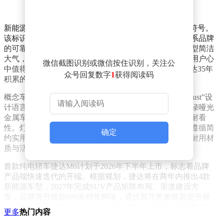
新能源序列全新LOGO成为捷达电动化转型的重要视觉符号。
该标识以盾牌与心形融合为设计核心，硬朗线条传递德系品牌
的可靠感，柔和弧度则象征对用户的暖心守护。整体造型简洁
大气，既保留经典元素，又融入未来感设计，旨在成为用户心
微信截图识别或微信按住识别，关注公
中值得信赖的标志。品牌方表示，这一LOGO承载了捷达35年
众号回复数字
1
获得阅读码
积累的信任资产，凸显其在新能源赛道上的责任与担当。
概念车Jetta X首次呈现了捷达新能源专属的“Modern Robust”设
计语言。车身姿态挺拔稳重，线条克制有力，配合墨岚绿哑光
金属车漆，既传递出堡垒般的安全感，又兼顾实用性与耐看
性。灯光系统采用科技感与辨识度兼具的设计，内饰则遵循简
确定
约实用原则，空间布局灵活宽敞，操作界面直观便捷，耐用材
质与活力点缀的搭配，精准匹配家庭多元出行场景需求。
首款纯电轿车捷达M6计划于2026年下半年上市，标志着品牌
产品端快速迭代的开端。根据规划，捷达将在两年内推出4款
新能源车型，2027年完成SUV产品矩阵布局。渠道建设方
面，品牌将升级超600家销售网络，通过展厅形象焕新提升服
务体验；生态合作层面，已与头部科技企业及高校展开联动，
更多
热门内容
加速智能技术落地应用；海外市场拓展也在稳步推进，旨在传