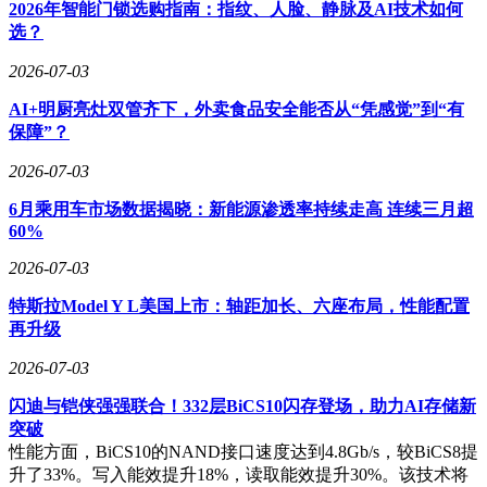
2026年智能门锁选购指南：指纹、人脸、静脉及AI技术如何
递中国智造的价值理念。
选？
2026-07-03
从外观设计的大胆突破到内部配置的精细打磨，从产品矩阵的
AI+明厨亮灶双管齐下，外卖食品安全能否从“凭感觉”到“有
快速布局到服务体系的全面升级，捷达此次品牌焕新计划展现
保障”？
了老牌车企对市场趋势的精准把握。通过坚持德系品质内核与
融入创新科技元素，品牌正以差异化策略应对行业变革，为家
2026-07-03
庭用户提供超越期待的价值选择。
6月乘用车市场数据揭晓：新能源渗透率持续走高 连续三月超
60%
2026-07-03
特斯拉Model Y L美国上市：轴距加长、六座布局，性能配置
再升级
2026-07-03
闪迪与铠侠强强联合！332层BiCS10闪存登场，助力AI存储新
突破
性能方面，BiCS10的NAND接口速度达到4.8Gb/s，较BiCS8提
升了33%。写入能效提升18%，读取能效提升30%。该技术将