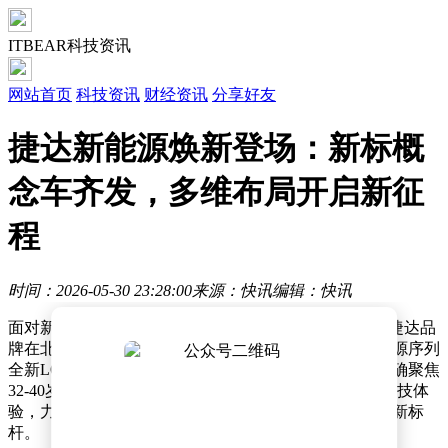
ITBEAR科技资讯
网站首页
科技资讯
财经资讯
分享好友
捷达新能源焕新登场：新标概
念车齐发，多维布局开启新征
程
时间：2026-05-30 23:28:00
来源：快讯
编辑：快讯
面对新能源车市场从“尝鲜”消费向“务实”需求的转变，捷达品
牌在北京车展上以系统性焕新回应市场期待，推出新能源序列
全新LOGO、概念车Jetta X及首款纯电轿车捷达M6，明确聚焦
32-40岁家庭用户群体，通过融合德系品质基因与简约科技体
验，力求在入门级市场中树立安全、实用与价值兼备的新标
杆。