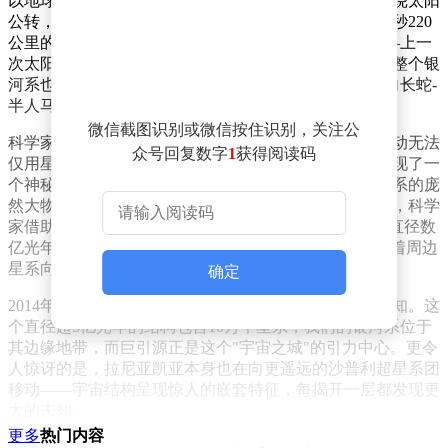
以地球为起点，我们的家园不仅以每秒约30公里的速度绕太阳
公转，还以每小时10万公里的速度自转。太阳系则以每秒220
公里的速度在银河系中穿行，完成一圈需要2亿多年——上一
次太阳系处于当前位置时，地球上才刚刚出现恐龙。而整个银
河系也并非静止不动，它正以每秒超过600公里的速度向长蛇-
半人马座方向移动。
微信截图识别或微信按住识别，关注公
科学家通过分析宇宙微波背景辐射发现，这种大规模运动无法
众号回复数字
1
获得阅读码
仅用星系间引力解释。1986年，天文学家在南天区域发现了一
个神秘引力源——巨引源。这个质量相当于数万个银河系的庞
然大物，核心是矩尺座星系团。由于被银河系盘面遮挡，科学
家借助X射线和射电望远镜才揭开其真面目：它是一片直径数
亿光年的星系密集区，如同宇宙中的"引力深渊"，吸引着周边
星系向其汇聚。
确定
2014年公布的拉尼亚凯亚超星系团地图进一步刷新了认知。这
个直径超5亿光年的结构包含10万个星系，我们的银河系位于
其边缘地带，而巨引源正是这个"宇宙之城"的引力中心。更令
人惊讶的是，拉尼亚凯亚本身也在向更遥远的沙普利超星系团
移动——宇宙结构呈现惊人的嵌套特征，每揭开一层都发现更
大的未知。
更多
热门内容
尽管被巨引源吸引，人类却永远无法抵达这个目的地。1998年