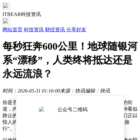
ITBEAR科技资讯
网站首页
科技资讯
财经资讯
分享好友
每秒狂奔600公里！地球随银河
系“漂移”，人类终将抵达还是
永远流浪？
时间：2026-05-31 01:16:00
来源：快讯
编辑：快讯
你是否曾在某个静谧的午后，坐在窗边凝视着车水马龙的街
道，内心涌起一种与大地融为一体的安稳感？然而，这种看似
静止的状态，或许只是我们认知中的错觉。事实上，我们正以
惊人的速度在宇宙中穿梭，参与着一场规模宏大的"星际旅
行"。