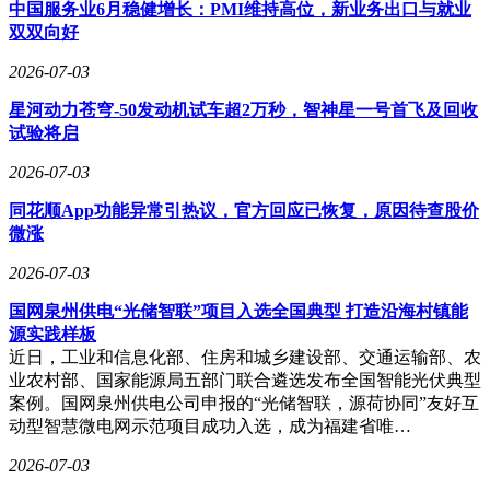
中国服务业6月稳健增长：PMI维持高位，新业务出口与就业
发现的暗能量正在加速宇宙膨胀，其产生的斥力在大尺度上超
双双向好
越了引力。这就像在不断延长的传送带上奔跑，虽然我们朝着
目标前进，但空间本身的膨胀速度更快。最终，银河系将与周
2026-07-03
边星系逐渐远离，在宇宙中成为一座孤岛。
星河动力苍穹-50发动机试车超2万秒，智神星一号首飞及回收
面对这些宏大的宇宙图景，有人质疑其现实意义。然而，从
试验将启
GPS定位到核磁共振成像，现代科技的发展无不源于基础科学
2026-07-03
研究。更重要的是，理解宇宙的演化历程，解答"我们从何而
来"的终极问题，本身就是人类作为智慧生命的独特使命。科
同花顺App功能异常引热议，官方回应已恢复，原因待查股价
学探索的价值不在于提供绝对答案，而在于不断拓展认知边
微涨
界，保持对未知的好奇与敬畏。
2026-07-03
下次当你感受生活的平静时，不妨想象自己正坐在一颗高速飞
行的星球上，穿越浩瀚的银河，被神秘的引力源牵引着在宇宙
国网泉州供电“光储智联”项目入选全国典型 打造沿海村镇能
中漂流。我们既是星尘的产物，也是宇宙的观察者，这种双重
源实践样板
身份本身就构成了最壮丽的生命体验。
近日，工业和信息化部、住房和城乡建设部、交通运输部、农
业农村部、国家能源局五部门联合遴选发布全国智能光伏典型
案例。国网泉州供电公司申报的“光储智联，源荷协同”友好互
动型智慧微电网示范项目成功入选，成为福建省唯…
2026-07-03