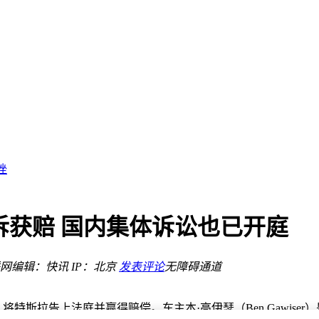
e新版本将上线
息
性突破
挫
数
度及规模化生产场景
国际水准
诉获赔 国内集体诉讼也已开庭
识
网
编辑：快讯
IP：北京
发表评论
无障碍通道
久
e新版本将上线
息
特斯拉告上法庭并赢得赔偿。车主本·高伊瑟（Ben Gawiser