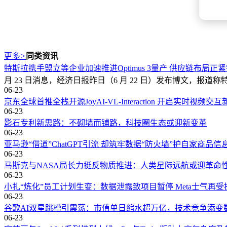
更多
>
同类资讯
特斯拉携手盟立等企业加速推进Optimus 3量产 供应链布局正
月 23 日消息，经济日报昨日（6 月 22 日）发布博文，报道称特斯拉
06-23
京东全球首推全栈开源JoyAI-VL-Interaction 开启实时视频交
06-23
影石专利新思路：不砌墙而铺路，科技圈生态或迎新变革
06-23
亚马逊“借道”ChatGPT引流 却筑牢数据“防火墙”护自家商品信
06-23
马斯克与NASA局长力挺反物质推进：人类星际远航或迎革命
06-23
小扎“炼化”员工计划生变：数据泄露致项目暂停 Meta士气再受
06-23
谷歌AI双星跳槽引震荡：市值单日缩水超万亿，技术竞争添变
06-23