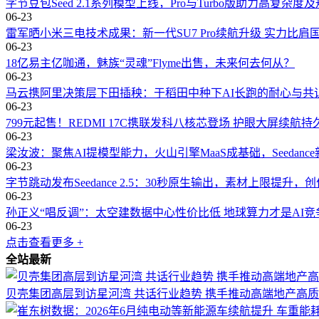
字节豆包Seed 2.1系列模型上线，Pro与Turbo版助力高复杂
06-23
雷军晒小米三电技术成果：新一代SU7 Pro续航升级 实力比肩
06-23
18亿易主亿咖通，魅族“灵魂”Flyme出售，未来何去何从？
06-23
马云携阿里决策层下田插秧：于稻田中种下AI长跑的耐心与共
06-23
799元起售！REDMI 17C携联发科八核芯登场 护眼大屏续航持
06-23
梁汝波：聚焦AI提模型能力，火山引擎MaaS成基础，Seedanc
06-23
字节跳动发布Seedance 2.5：30秒原生输出，素材上限提升
06-23
孙正义“唱反调”：太空建数据中心性价比低 地球算力才是AI竞
06-23
点击查看更多 +
全站最新
贝壳集团高层到访星河湾 共话行业趋势 携手推动高端地产高