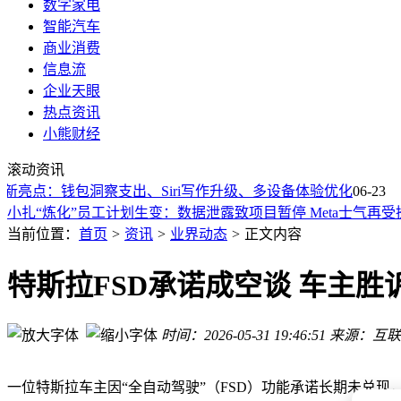
数字家电
智能汽车
商业消费
信息流
企业天眼
热点资讯
小熊财经
梁汝波：聚焦AI提模型能力，火山引擎MaaS成基础，Seedanc
滚动资讯
亚马逊“借道”ChatGPT引流 却筑牢数据“防火墙”护自家商品信
a 2更新亮点：钱包洞察支出、Siri写作升级、多设备体验优化
马斯克与NASA局长力挺反物质推进：人类星际远航或迎革命
06-23
小扎“炼化”员工计划生变：数据泄露致项目暂停 Meta士气再受
谷歌AI双星跳槽引震荡：市值单日缩水超万亿，技术竞争添变
当前位置：
首页
>
资讯
>
业界动态
>
正文内容
字节豆包Seed 2.1系列模型上线，Pro与Turbo版助力高复杂
雷军晒小米三电技术成果：新一代SU7 Pro续航升级 实力比肩
特斯拉FSD承诺成空谈 车主胜
18亿易主亿咖通，魅族“灵魂”Flyme出售，未来何去何从？
马云携阿里决策层下田插秧：于稻田中种下AI长跑的耐心与共
时间：2026-05-31 19:46:51
来源：互联
799元起售！REDMI 17C携联发科八核芯登场 护眼大屏续航持
梁汝波：聚焦AI提模型能力，火山引擎MaaS成基础，Seedanc
亚马逊“借道”ChatGPT引流 却筑牢数据“防火墙”护自家商品信
一位特斯拉车主因“全自动驾驶”（FSD）功能承诺长期未兑现，将