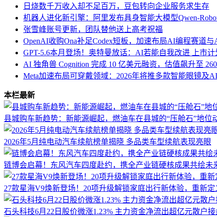
日烧数千万收入却不足百万，豆包转向企业服务求生存
机器人进化新引擎：阿里发布具身智能大模型Qwen-Robo
张雪峰账号更新，团队替他送上高考祝福
OpenAI收购Ona补足Codex短板，加速布局AI编程赛道与An
GPT-5.6本月登场！奥特曼放话：AI若能自我改进 上市
AI 独角兽 Cognition 完成 10 亿美元融资，估值飙升至 26
Meta加速布局可穿戴领域：2026年将推多款智能眼镜及A
本栏最新
县城购车新趋势：新能源崛起，燃油车在县城的“压舱石”地位
2026年5月纯电动汽车续航榜单揭晓 多品类车型续航表现亮眼
链博会启幕！东风汽车四度赴约，携全产业链硬核成果共绘未
27款星海V9焕新登场！20项升级解锁家庭出行新体验，重新定
石头科技6月22日股价微涨1.23% 主力资金净流出超亿元散户接