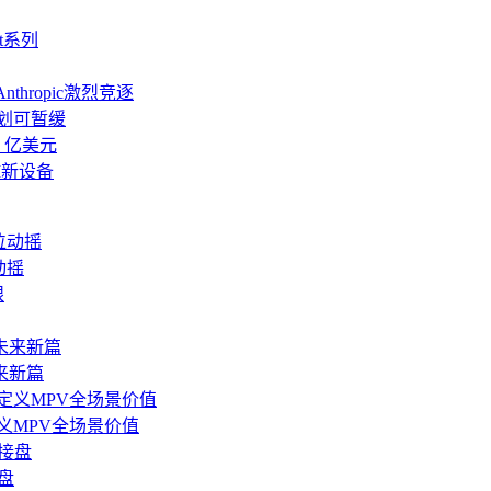
t系列
thropic激烈竞逐
计划可暂缓
0 亿美元
I新设备
动摇
来新篇
义MPV全场景价值
盘