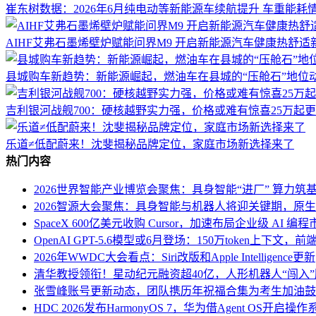
崔东树数据：2026年6月纯电动等新能源车续航提升 车重能耗
AIHF艾弗石墨烯壁炉赋能问界M9 开启新能源汽车健康热舒适
县城购车新趋势：新能源崛起，燃油车在县城的“压舱石”地位
吉利银河战舰700：硬核越野实力强，价格或难有惊喜25万起
乐道≠低配蔚来！沈斐揭秘品牌定位，家庭市场新选择来了
热门内容
2026世界智能产业博览会聚焦：具身智能“进厂” 算力筑基
2026智源大会聚焦：具身智能与机器人将迎关键期，原
SpaceX 600亿美元收购 Cursor，加速布局企业级 AI 编程
OpenAI GPT-5.6模型或6月登场：150万token上下文
2026年WWDC大会看点：Siri改版和Apple Intelligence更新
清华教授领衔！星动纪元融资超40亿，人形机器人“闯入
张雪峰账号更新动态，团队携历年祝福合集为考生加油鼓
HDC 2026发布HarmonyOS 7，华为借Agent OS开启