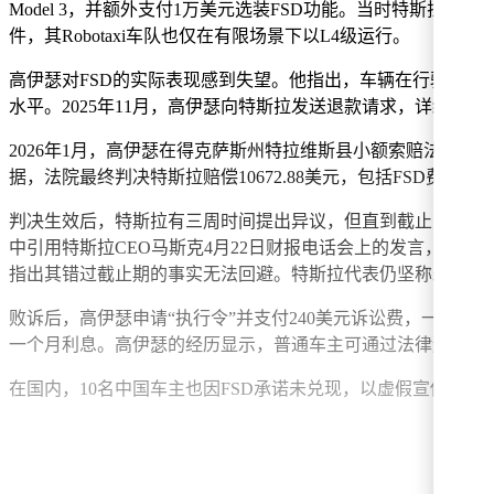
Model 3，并额外支付1万美元选装FSD功能。当时特斯
件，其Robotaxi车队也仅在有限场景下以L4级运行。
高伊瑟对FSD的实际表现感到失望。他指出，车辆在行驶中无
水平。2025年11月，高伊瑟向特斯拉发送退款请求，详细列
2026年1月，高伊瑟在得克萨斯州特拉维斯县小额索赔法院
据，法院最终判决特斯拉赔偿10672.88美元，包括FSD费用
判决生效后，特斯拉有三周时间提出异议，但直到截止日仍未
中引用特斯拉CEO马斯克4月22日财报电话会上的发言，马斯
指出其错过截止期的事实无法回避。特斯拉代表仍坚称未违反
败诉后，高伊瑟申请“执行令”并支付240美元诉讼费，一旦获
一个月利息。高伊瑟的经历显示，普通车主可通过法律途径维
在国内，10名中国车主也因FSD承诺未兑现，以虚假宣传和