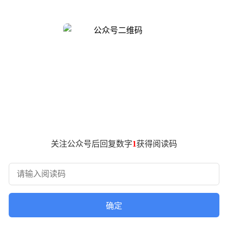
拉宣称，随着软件升级，FSD价格将逐步上涨，暗示早期购买更划算
故停车、激活数分钟后要求人工接管，甚至在经过学区时未减速。
举了FSD功能未达预期的问题，但特斯拉仅建议他前往服务中心
提起诉讼。特斯拉收到诉状后未作回应，法院安排缺席判决听证。
、税费及诉讼费。
回应。五天后，特斯拉提交延期申请，声称未收到听证通知，但
克承认HW3车型无法实现自动驾驶，需升级硬件。法院批准重审
合同，车辆已交付所有购买功能。
关注公众号后回复数字
1
获得阅读码
批，得州执法部门有权查封特斯拉资产以抵偿赔款。特斯拉拖延一
护权益，而他并非唯一维权者。
消费欺诈为由将特斯拉告上法庭，索赔合计395万余元。该案近日
确定