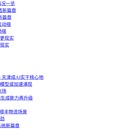
情况一览
新篇章
动摇
更现实
 天津成AI实干核心地
生模型或加速涌现
市场
，前端生成能力再升级
”顺丰物流场景
劲
操作系统新篇章