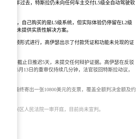
。然而，五年过去，特斯拉仍未向任何车主交付L5级全自动驾驶软
他表示，自己购买的是L5级系统，但实际体验仍停留在L2级
检查系统，未提供实质性解决方案。
听证以视频形式进行，高伊瑟出示了付款凭证和功能未兑现的证
仅要求将截止日推迟5天，未提交任何辩护证据。高伊瑟在反驳
请求，但5月13日的重审仅持续几分钟，法官驳回特斯拉动议，
周后，最终寄出一张10800美元的支票，覆盖全额判决金额及约
在北京大兴区人民法院一审开庭，目前尚未宣判。