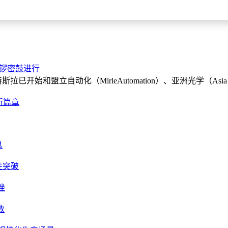
紧锣密鼓进行
已开始和盟立自动化（MirleAutomation）、亚洲光学（Asia 
互新篇章
息
性突破
挫
数