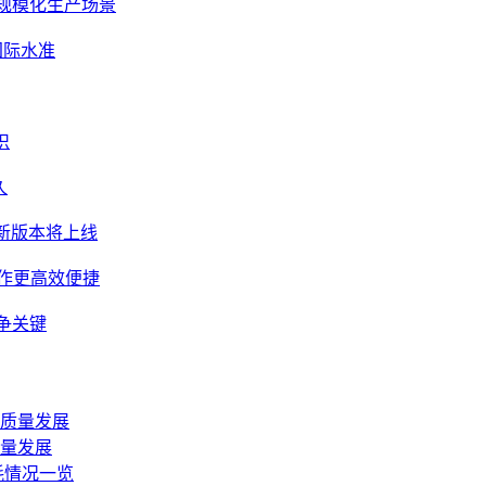
度及规模化生产场景
国际水准
识
久
e新版本将上线
，创作更高效便捷
争关键
质量发展