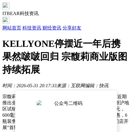
ITBEAR科技资讯
网站首页
科技资讯
财经资讯
分享好友
KELLYONE停摆近一年后携
果然啵啵回归 宗馥莉商业版图
持续拓展
时间：2026-05-31 20:17:33
来源：互联网
编辑：快讯
宗馥莉创立的饮料品牌KELLYONE在沉寂近一年后，于近期
推出全新果汁汽水产品“果然啵啵”。该产品目前仅在江浙沪地
区试销，提供柠檬和西柚两种口味，300毫升规格售价3元，
600毫升规格售价6元。线上渠道如叮咚买菜推出组合优惠，6
瓶装售价17.9元；线下便利店则以单瓶销售为主，部分门店开
展“首瓶6元、第二瓶1元”的促销活动。