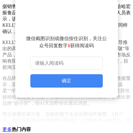
据销售渠道反馈，果然啵啵由宏胜饮料集团委托文成娃哈哈宏
振食品科技有限公司生产。全家便利店杭州某门店工作人员表
示，该产品于本月新上市，目前销售表现平平，且
KELLYONE品牌旗下仅有此款产品在售。喜士多便利店同样
确认，600毫升规格产品定价为6元，暂未引入其他规格。
微信截图识别或微信按住识别，关注公
KELLYONE品牌诞生于2016年，是宗馥莉在宏胜集团主导推
众号回复数字
1
获得阅读码
出的高端饮料品牌，曾推出茶饮“一茶”、气泡水“生气啵啵”等
产品，并邀请陈坤、王一博等明星代言。然而，该品牌市场反
响有限，2025年7月其线上店铺全面停运，商品悉数下架，目
前淘宝、抖音等电商平台已无法检索到相关店铺信息。
在品牌调整期间，宗馥莉的商业布局持续扩张。天眼查数据显
确定
示，宏胜集团今年已注册“非常啵啵”商标，并申请“月见温
柔”“半煎时光”等商标，目前处于审查阶段。自2025年9月辞任
娃哈哈集团董事长后，宗馥莉将重心转向宏胜集团，曾推出新
品牌“娃小宗”，但41天后即传出退出消息。
商业版图拓展方面，宗馥莉旗下企业近期动作频繁。4月17
日，杭州宏莳商业管理有限公司成立，注册资本1000万元，业
务涵盖企业管理咨询、信息技术服务等领域，由杭州宏振投资
更多
热门内容
全资控股。同日，上海宏璇商业管理有限公司与上海宏苡文化