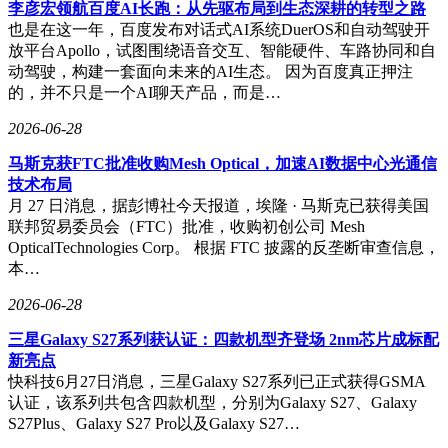
李彦宏领航百度AI长跑：从先驱布局到生态深耕的转型之路
传媒有限公司注册成立，控股股东为4月10日新设的上海宏芊
也是在这一年，百度发布对话式AI系统DuerOS和自动驾驶开
企业管理有限公司，三家企业实际控制人均为宗馥莉。至此，
放平台Apollo，试图围绕语音交互、智能硬件、车路协同和自
其名下新增企业已达4家。
动驾驶，构建一套面向未来的AI生态。 因为百度真正押注
的，并不只是一个AI聊天产品，而是…
2026-06-28
马斯克获FTC批准收购Mesh Optical，加速AI数据中心光通信
技术布局
月 27 日消息，据彭博社今天报道，埃隆 · 马斯克已获得美国
联邦贸易委员会（FTC）批准，收购初创公司 Mesh
OpticalTechnologies Corp。 根据 FTC 披露的反垄断审查信息，
本…
2026-06-28
三星Galaxy S27系列获认证：四款机型齐登场 2nm芯片成标配
新亮点
快科技6月27日消息，三星Galaxy S27系列已正式获得GSMA
认证，该系列共包含四款机型，分别为Galaxy S27、Galaxy
S27Plus、Galaxy S27 Pro以及Galaxy S27…