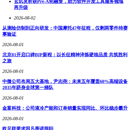
玄玑灵析获Pre-A轮融资，助力软件开发工具服务领域
再升级
2026-08-02
从测绘仿制到正向研发：中国摩托47年征程，仅剩两零件待赛
事验证
2026-08-01
北京81开启口碑BIP新程：以长征精神淬炼硬核品质 共筑胜利
之旅
2026-08-01
中微公司布局五大基地，尹志尧：未来五年覆盖60%高端设备
2035年跻身全球第一梯队
2026-08-01
金富科技：公司液冷产能和订单销量实现同比、环比稳步攀升
2026-08-01
欧足联要求因凡蒂诺辞职