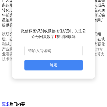
作为太空算力创新体系的核心载体，研究院规划构建覆盖全链
条的服务体系，从技术研发到中试验证，再到在轨测试与成果
转化，形成闭环创新生态。根据发展目标，研究院计划在2028
年前完成首颗试验星的研制与发射任务，并逐步推进多颗试验
星组网，最终实现"天地一体化智算网"的试运营，为各类用户
提供具有高效性、稳定性和安全性的算力支持。
微信截图识别或微信按住识别，关注公
该研究院由国家信创园牵头，联合多家行业领军企业共同组
众号回复数字
1
获得阅读码
建。在平台建设方面，将重点布局技术研发、中试验证、在轨
测试、共性技术服务四大平台，并设立成果转化基地。为强化
产业协同，研究院依托中国信息通信研究院组建"太空算力专
业委员会"，通过"公司+联盟"的运作模式，系统推进太空算力
技术体系构建与产业生态培育。
确定
更多
热门内容