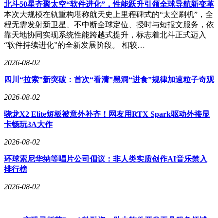
北斗50星齐聚太空“软件进化”，性能跃升引领全球导航新变革
本次大规模在轨重构堪称航天史上里程碑式的“太空刷机”，全
程无需发射新卫星、不中断全球定位、授时与短报文服务，依
靠天地协同实现系统性能跨越式提升，标志着北斗正式迈入
“软件持续进化”的全新发展阶段。 相较…
2026-08-02
四川“拉索”新突破：首次“看清”黑洞“进食”规律加速粒子奇观
2026-08-02
骁龙X2 Elite短板被意外补齐！网友用RTX Spark驱动外接显
卡畅玩3A大作
2026-08-02
环球索尼华纳等唱片公司倡议：非人类实质创作AI音乐禁入
排行榜
2026-08-02