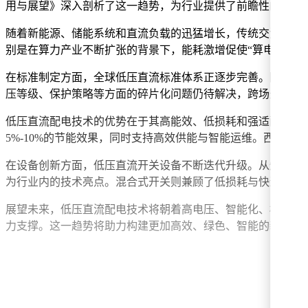
用与展望》深入剖析了这一趋势，为行业提供了前瞻性的洞见
随着新能源、储能系统和直流负载的迅猛增长，传统交流配电
别是在算力产业不断扩张的背景下，能耗激增促使“算电协同”
在标准制定方面，全球低压直流标准体系正逐步完善。国际与
压等级、保护策略等方面的碎片化问题仍待解决，跨场景兼容
低压直流配电技术的优势在于其高能效、低损耗和强适配性，
5%-10%的节能效果，同时支持高效供能与智能运维。西门
在设备创新方面，低压直流开关设备不断迭代升级。从熔断器
为行业内的技术亮点。混合式开关则兼顾了低损耗与快速分断
展望未来，低压直流配电技术将朝着高电压、智能化、标准化
力支撑。这一趋势将助力构建更加高效、绿色、智能的新型电