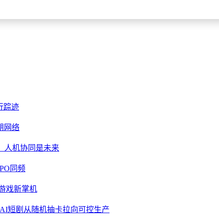
行踪迹
朗网络
，人机协同是未来
PPO同频
5游戏新掌机
把AI短剧从随机抽卡拉向可控生产