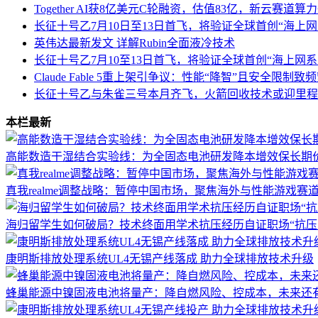
Together AI获8亿美元C轮融资，估值83亿，新云赛道
长征十号乙7月10日至13日首飞，将验证全球首创“海上
英伟达最新发文 详解Rubin全面液冷技术
长征十号乙7月10至13日首飞，将验证全球首创“海上网
Claude Fable 5重上架引争议：性能“降智”且安全限制
长征十号乙与朱雀三号本月齐飞，火箭回收技术或迎里程
本栏最新
高能数造干湿结合实验线：为全固态电池研发降本增效保长期
真我realme调整战略：暂停中国市场，聚焦海外与性能游戏赛
海归留学生如何破局？技术终面用学术抗压经历自证职场“抗压
康明斯排放处理系统UL4无锡产线落成 助力全球排放技术升级
蜂巢能源中镍固液电池将量产：降自燃风险、控成本，未来还