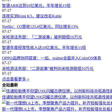
智谱ARR达到10亿美元，半年增长15倍
07-17
连夜实测Kimi K3，建议改名Kable
07-17
Netflix：Q2营收125.6亿美元，同比增长13%
07-17
米哈游法务部：「二游说事」被判赔偿10万元
07-17
智谱年度经常性收入达10亿美元，半年增长15倍
07-17
OPPO品牌协同提速：一加、realme全面并入ColorOS体系
07-17
米哈游法务部：“二游说事”被判向米哈游赔偿10万元
07-17
点击查看更多 +
全站最新
佳通轮胎携手仰望U9X闪耀古德伍德，以创新科技共拓高性能
新一代理想L6上市，李想聚焦产品力提升，补齐短板强化长板