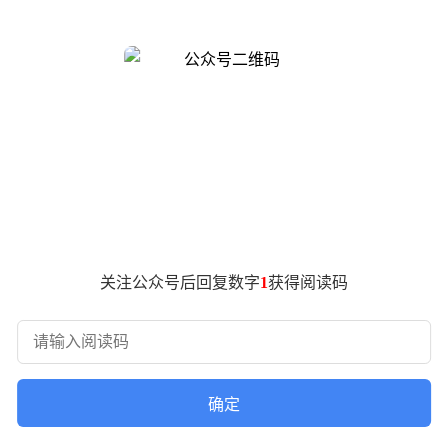
。
模式在损耗和适配性方面的问题日益凸显。白皮书指出，低压直
成为新趋势，进一步凸显了直流配电的优势。
国内标准协同推进，覆盖了绝缘、保护、电磁兼容等多个关键领
性有待进一步提升。
能够完美契合源网荷储一体化的需求。在数据中心、工业制造、
子凭借其智慧能碳管理平台，成功打造了源网荷储一体化方案，为
、断路器到固态开关，各类设备在性能上均实现了显著提升。特
的特点，满足了高压、小型化场景的需求。
关注公众号后回复数字
1
获得阅读码
的方向发展。随着能源互联网的深入发展，低压直流配电将深度
力系统，推动全球能源领域的可持续发展。
确定