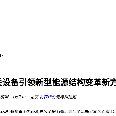
把AI短剧从随机抽卡拉向可控生产
开关设备引领新型能源结构变革新
编辑：快讯
IP：北京
发表评论
无障碍通道
把AI短剧从随机抽卡拉向可控生产
推动新型电力系统构建的关键力量。西门子最新发布的白皮书《2