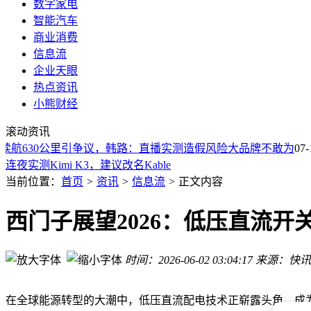
数字家电
智能汽车
商业消费
信息流
企业天眼
热点资讯
小熊财经
伦镍跌2%
滚动资讯
天工短剧工作台上线Agent智能分镜与无限画布，昆仑万维要
航630公里引争议，韩路：直播实测造假风险大品牌不敢为
智谱ARR达到10亿美元，半年增长15倍
07-17
连夜实测Kimi K3，建议改名Kable
Netflix：Q2营收125.6亿美元，同比增长13%
当前位置：
首页
>
资讯
>
信息流
>
正文内容
米哈游法务部：「二游说事」被判赔偿10万元
智谱年度经常性收入达10亿美元，半年增长15倍
西门子展望2026：低压直流
OPPO品牌协同提速：一加、realme全面并入ColorOS体系
米哈游法务部：“二游说事”被判向米哈游赔偿10万元
时间：2026-06-02 03:04:17
来源：快讯
暴跌！创业板指、科创50大跌超6%，深证成指跌超5%
伦镍跌2%
天工短剧工作台上线Agent智能分镜与无限画布，昆仑万维要
在全球能源转型的大潮中，低压直流配电技术正崭露头角，成为