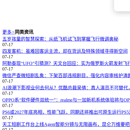
更多
>
同类资讯
五岁孩童的智慧探索：从纸飞机试飞到掌握飞行微调奥秘
07-17
四发客机：虽难回客运主流，却在货运及特殊领域寻得新空间
07-17
阿勒泰现“UFO”引猜测？天文台回应：实为俄罗斯火箭发射飞
07-17
微信严查微短剧乱象：下架百部违规剧目，强化内容审核护清
07-17
AI浪潮下影视业何去何从？优酷总裁吴倩：真人演员不可替代
07-17
OPPO系“软件硬件双统一”：realme与一加新机系统体验将与O
07-17
PS6或2027年底亮相，性能飞跃，同期还将推出可原生运行PS
07-17
天工短剧工作台上线Agent智能分镜与无限画布，昆仑万维要
07-17