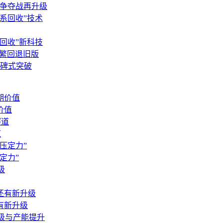
算力争夺战再升级
网系回收”技术
系回收”新科技
致频繁回退旧版
碑式突破
价值
道
定力”
有新升级