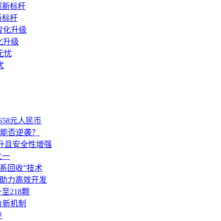
新标杆
化升级
忧
58元人民币
能否逆袭？
性能提升且安全性增强
之一
网系回收”技术
性修复助力高效开发
至218颗
定价新机制
步