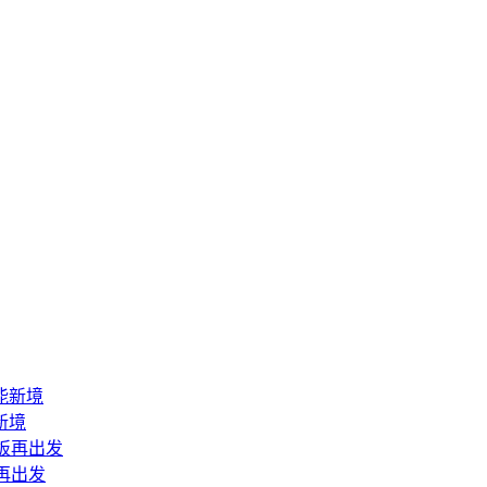
新境
再出发