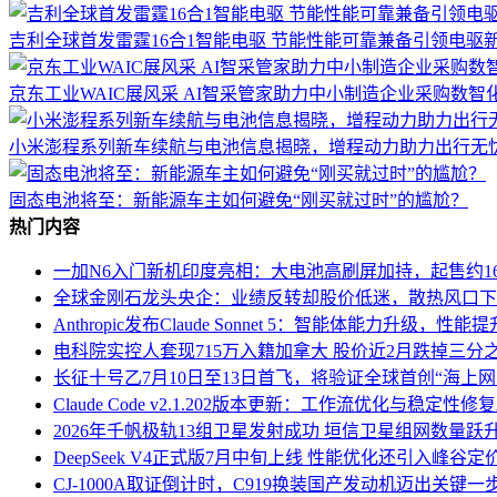
吉利全球首发雷霆16合1智能电驱 节能性能可靠兼备引领电驱
京东工业WAIC展风采 AI智采管家助力中小制造企业采购数智
小米澎程系列新车续航与电池信息揭晓，增程动力助力出行无
固态电池将至：新能源车主如何避免“刚买就过时”的尴尬？
热门内容
一加N6入门新机印度亮相：大电池高刷屏加持，起售约16
全球金刚石龙头央企：业绩反转却股价低迷，散热风口下
Anthropic发布Claude Sonnet 5：智能体能力升级，
电科院实控人套现715万入籍加拿大 股价近2月跌掉三分
长征十号乙7月10日至13日首飞，将验证全球首创“海上
Claude Code v2.1.202版本更新：工作流优化与稳定
2026年千帆极轨13组卫星发射成功 垣信卫星组网数量跃升
DeepSeek V4正式版7月中旬上线 性能优化还引入峰谷
CJ-1000A取证倒计时，C919换装国产发动机迈出关键一