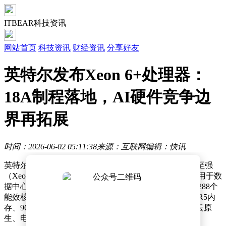
ITBEAR科技资讯
网站首页
科技资讯
财经资讯
分享好友
英特尔发布Xeon 6+处理器：
18A制程落地，AI硬件竞争边
界再拓展
时间：2026-06-02 05:11:38
来源：互联网
编辑：快讯
英特尔近日正式推出代号为“Clearwater Forest”的新一代至强
（Xeon）6+处理器，标志着其Intel 18A制程技术首次应用于数
据中心CPU领域。这款处理器在单路配置下最高可集成288个
能效核心，双路平台则支持576核，同时提供12通道DDR5内
存、96条PCIe Gen 5通道以及CXL扩展功能，旨在满足云原
生、电信网络、边缘AI和高并发推理等场景的需求。