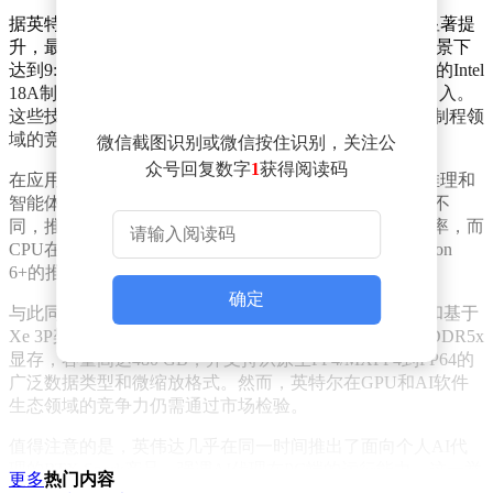
据英特尔介绍，Xeon 6+处理器在性能上较前代产品有显著提
升，最高可实现2.5倍的代际性能增长，并在特定应用场景下
达到9:1的服务器整合比例。这一突破主要得益于其采用的Intel
18A制程工艺，以及RibbonFET和PowerVia等新技术的引入。
这些技术不仅提升了芯片的能效比，还为英特尔在先进制程领
域的竞争力提供了有力支撑。
微信截图识别或微信按住识别，关注公
众号回复数字
1
获得阅读码
在应用场景方面，英特尔特别强调了Xeon 6+处理器在推理和
智能体工作流中的优势。与传统训练阶段依赖GPU集群不
同，推理和智能体应用更注重任务调度和数据流转的效率，而
CPU在这一过程中扮演着关键角色。英特尔希望通过Xeon
6+的推出，进一步巩固其在数据中心市场的地位。
确定
与此同时，英特尔还同步发布了Ethernet E835网络产品和基于
Xe 3P架构的Crescent Island数据中心GPU。后者配备LPDDR5x
显存，容量高达480 GB，并支持从原生FP4/MXFP4到FP64的
广泛数据类型和微缩放格式。然而，英特尔在GPU和AI软件
生态领域的竞争力仍需通过市场检验。
值得注意的是，英伟达几乎在同一时间推出了面向个人AI代
理的RTX Spark产品，强调AI代理在PC端的运行能力。这一举
更多
热门内容
动表明，两大科技巨头正逐步进入对方的核心业务领域，重新