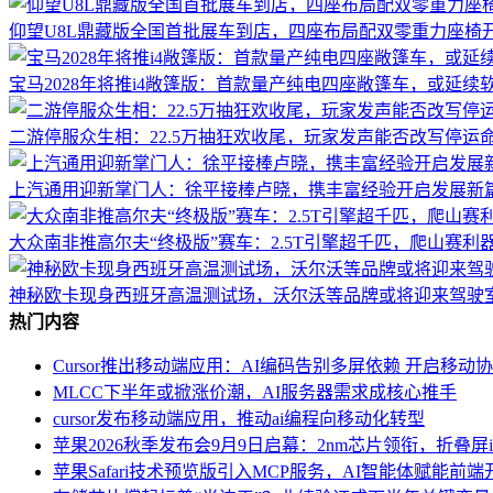
仰望U8L鼎藏版全国首批展车到店，四座布局配双零重力座椅
宝马2028年将推i4敞篷版：首款量产纯电四座敞篷车，或延续
二游停服众生相：22.5万抽狂欢收尾，玩家发声能否改写停运
上汽通用迎新掌门人：徐平接棒卢晓，携丰富经验开启发展新
大众南非推高尔夫“终极版”赛车：2.5T引擎超千匹，爬山赛利
神秘欧卡现身西班牙高温测试场，沃尔沃等品牌或将迎来驾驶
热门内容
Cursor推出移动端应用：AI编码告别多屏依赖 开启移动
MLCC下半年或掀涨价潮，AI服务器需求成核心推手
cursor发布移动端应用，推动ai编程向移动化转型
苹果2026秋季发布会9月9日启幕：2nm芯片领衔，折叠屏iPho
苹果Safari技术预览版引入MCP服务，AI智能体赋能前