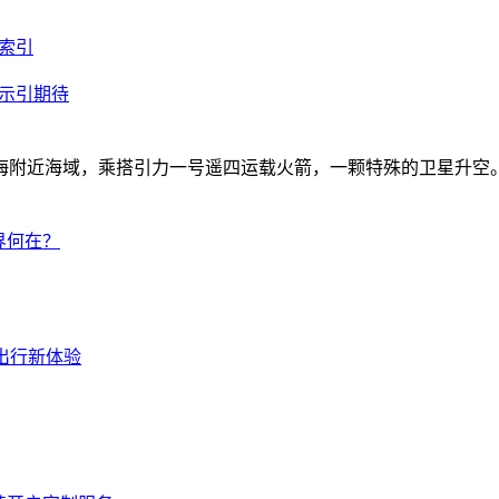
化索引
显示引期待
分，上海附近海域，乘搭引力一号遥四运载火箭，一颗特殊的卫星升
界何在？
出行新体验