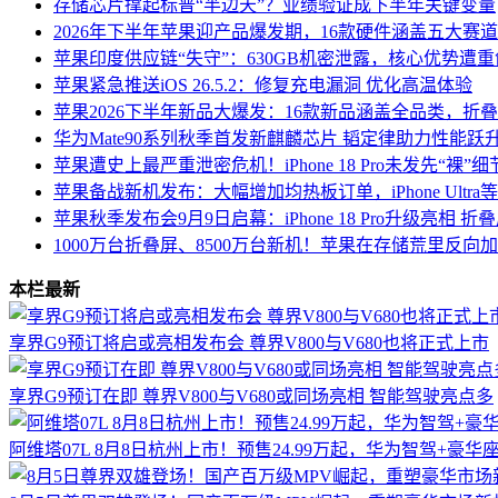
存储芯片撑起标普“半边天”？业绩验证成下半年关键变量
2026年下半年苹果迎产品爆发期，16款硬件涵盖五大赛
苹果印度供应链“失守”：630GB机密泄露，核心优势遭重
苹果紧急推送iOS 26.5.2：修复充电漏洞 优化高温体验
苹果2026下半年新品大爆发：16款新品涵盖全品类，折叠iPho
华为Mate90系列秋季首发新麒麟芯片 韬定律助力性能跃
苹果遭史上最严重泄密危机！iPhone 18 Pro未发先“裸”
苹果备战新机发布：大幅增加均热板订单，iPhone Ultr
苹果秋季发布会9月9日启幕：iPhone 18 Pro升级亮相 折叠
1000万台折叠屏、8500万台新机！苹果在存储荒里反向
本栏最新
享界G9预订将启或亮相发布会 尊界V800与V680也将正式上市
享界G9预订在即 尊界V800与V680或同场亮相 智能驾驶亮点多
阿维塔07L 8月8日杭州上市！预售24.99万起，华为智驾+豪华