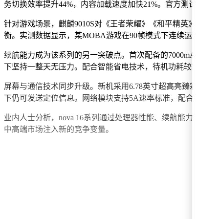
务切换效率提升44%，内容加载速度加快21%。官方测试数
针对游戏场景，麒麟9010S对《王者荣耀》《和平精英》等
衡。实测数据显示，某MOBA游戏在90帧模式下连续运行2小
续航能力成为该系列的另一突破点。首次配备的7000mAh巨鲸
下坚持一整天无压力。配合智能省电技术，待机功耗较前代降低
屏幕与通信技术同步升级。新机采用6.78英寸超高亮臻彩屏，峰
下仍可发送定位信息。网络模块支持5A速率标准，配合Wi-Fi 6
业内人士分析，nova 16系列通过处理器性能、续航能力、通
中高端市场注入新的竞争变量。