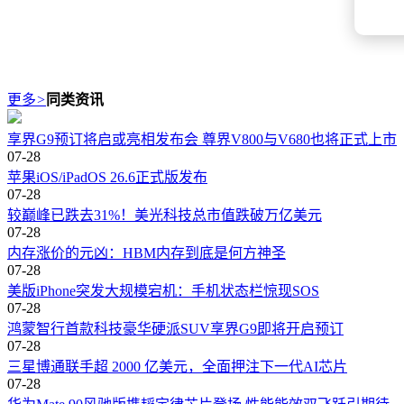
更多
>
同类资讯
享界G9预订将启或亮相发布会 尊界V800与V680也将正式上市
07-28
苹果iOS/iPadOS 26.6正式版发布
07-28
较巅峰已跌去31%！美光科技总市值跌破万亿美元
07-28
内存涨价的元凶：HBM内存到底是何方神圣
07-28
美版iPhone突发大规模宕机：手机状态栏惊现SOS
07-28
鸿蒙智行首款科技豪华硬派SUV享界G9即将开启预订
07-28
三星博通联手超 2000 亿美元，全面押注下一代AI芯片
07-28