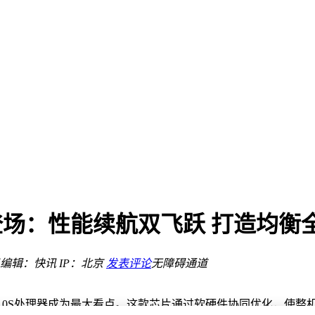
显示引期待
10S登场：性能续航双飞跃 打造均
化索引
编辑：快讯
IP：北京
发表评论
无障碍通道
显示引期待
9010S处理器成为最大看点。这款芯片通过软硬件协同优化，使整