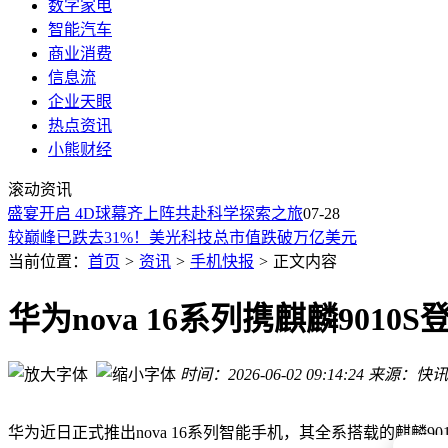
数字家电
智能汽车
商业消费
信息流
企业天眼
热点资讯
小熊财经
唯卓仕7月30日将揭晓新品“手机第二块大屏”，背部安装辅助
享界G9预订将启或亮相发布会 尊界V800与V680也将正式上市
滚动资讯
苹果iOS/iPadOS 26.6正式版发布
宴开启 4D球幕齐上阵共赴科学探索之旅
07-28
较巅峰已跌去31%！美光科技总市值跌破万亿美元
内存涨价的元凶：HBM内存到底是何方神圣
当前位置：
首页
>
资讯
>
手机快报
>
正文内容
美版iPhone突发大规模宕机：手机状态栏惊现SOS
鸿蒙智行首款科技豪华硬派SUV享界G9即将开启预订
华为nova 16系列携麒麟90
三星博通联手超 2000 亿美元，全面押注下一代AI芯片
华为Mate 90风驰版携韬定律芯片登场 性能能效双飞跃引期待
苹果iOS 26.6正式版来袭：87个漏洞修复，还为iOS 27提前优
时间：2026-06-02 09:14:24
来源：快讯
唯卓仕7月30日将揭晓新品“手机第二块大屏”，背部安装辅助
享界G9预订将启或亮相发布会 尊界V800与V680也将正式上市
华为近日正式推出nova 16系列智能手机，其全系搭载的麒麟