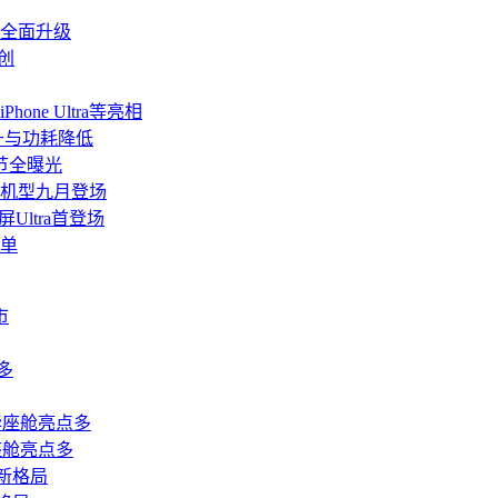
道全面升级
创
ne Ultra等亮相
升与功耗降低
细节全曝光
a等机型九月登场
屏Ultra首登场
加单
座舱亮点多