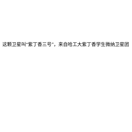
空。这颗卫星叫“紫丁香三号”，来自哈工大紫丁香学生微纳卫星团