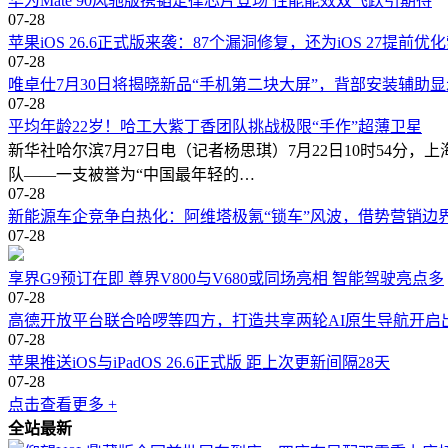
华为Mate 90风驰版携韬定律芯片登场 性能能效双飞跃引期待
07-28
苹果iOS 26.6正式版来袭：87个漏洞修复，还为iOS 27提前优
07-28
唯卓仕7月30日将揭晓新品“手机第二块大屏”，背部安装辅助
07-28
平均年龄22岁！哈工大紫丁香团队挑战极限“手作”超薄卫星
新华社哈尔滨7月27日电（记者杨思琪）7月22日10时54
队——一支被誉为“中国最年轻的…
07-28
新能源车企竞争白热化：阿维塔极氪“锁车”风波，借势营销边
07-28
享界G9预订在即 尊界V800与V680或同场亮相 智能驾驶亮点多
07-28
高德开放平台联合哈啰等四方，打造共享两轮AI原生导航开启
07-28
苹果推送iOS与iPadOS 26.6正式版 距上次更新间隔28天
07-28
点击查看更多 +
全站最新