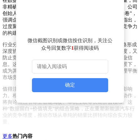
在数据披露方式上，小米汽车选择以区间形式公布交付量，而
非精确数字，这一策略引发了市场对信息透明度的讨论。公司
创始人雷军公开回应称，此举旨在避免行业陷入“数字内卷”，
强调企业应更关注长期价值创造而非短期数据波动。他指出，
过度聚焦单月销量可能掩盖技术积累、用户体验等核心竞争力
的构建过程。
微信截图识别或微信按住识别，关注公
行业分析人士认为，小米的交付策略与其“智能生态”战略形成
众号回复数字
1
获得阅读码
深度协同。通过控制数据披露节奏，既维持了市场关注度，又
防止竞争对手过早获取产能规划、供应链布局等关键商业信
息。这种模式在新能源汽车行业产能过剩风险加剧的背景下，
或为其他企业提供新的发展思路——通过差异化信息管理平衡
市场竞争与商业保密需求。
确定
值得注意的是，小米汽车并未因数据披露策略削弱市场影响
力。相反，其通过持续的技术发布会、用户生态建设等动作，
将舆论焦点引导至智能驾驶、车机互联等长期价值领域。这
种“数据留白+价值填充”的组合策略，正在重塑新能源汽车行
业的竞争维度，推动市场从单纯的销量比拼转向综合实力较
量。
更多
热门内容