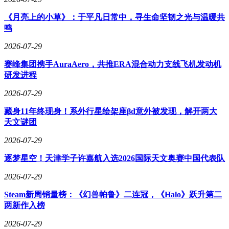
《月亮上的小草》：于平凡日常中，寻生命坚韧之光与温暖共
鸣
2026-07-29
赛峰集团携手AuraAero，共推ERA混合动力支线飞机发动机
研发进程
2026-07-29
藏身11年终现身！系外行星绘架座βd意外被发现，解开两大
天文谜团
2026-07-29
逐梦星空！天津学子许嘉航入选2026国际天文奥赛中国代表队
2026-07-29
Steam新周销量榜：《幻兽帕鲁》二连冠，《Halo》跃升第二
两新作入榜
2026-07-29