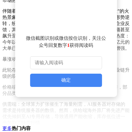
市场热度：大单频发，话语权提升
伴随着出口额的飙升，行业呈现出“量价齐升、大单频发”的火
热景象。以往海外代理商和集成商合作门槛较高，如今形势逆
转，纷纷主动上门寻求合作。深圳多家深耕存储出口的企业反
馈，其下单规模和金额显著提升，部分企业一季度出口额甚至
飙升至去年同期的三倍。物流端的数据同样印证了这一热度：
微信截图识别或微信按住识别，关注公
今年以来深圳内存出口订单量同比翻倍，单笔货值超过亿元的
众号回复数字
1
获得阅读码
大单已达五六单，国产存储在全球市场的话语权正持续增强。
暴涨动因：供需失衡与价格狂飙
此轮存储器出口暴涨的背后，是全球供需失衡与国产产业链升
级的双重驱动。
确定
价格端：与2025年3月相比，存储器价格普遍上涨近10倍，部
分品类涨幅达十几倍，现货价格最高暴涨近1000%。
供需端：全球算力扩张催生了海量刚需，AI服务器对存储的
需求是传统服务器的数倍。然而，供给端海外原厂将先进产能
优先倾斜至AI专用存储，导致通用产能收缩，库存低位进一
步加剧了缺货行情。
更多
热门内容