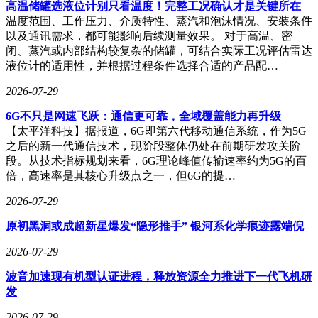
国产崛起：性价比优势与技术深耕
高温储罐选液位计别只看温度！完整工况确认才是关键所在
温度范围、工作压力、介质特性、蒸汽和泡沫情况、安装条件
在这一轮价格暴涨周期中，国产存储的性价比优势凸显，与海
以及通讯需求，都可能影响后续测量效果。 对于高温、密
外品牌存在的明显价差使其成为海外客户的优先选择。更关键
闭、蒸汽或内部结构较复杂的储罐，可结合实际工况评估雷达
的是，国内存储产业正从单纯的规模扩张转向核心技术的深
液位计的适用性，并根据过程条件选择合适的产品配…
耕。以长江存储、长鑫科技为代表的头部企业正在加速扩产，
并加码高端存储研发。行业正借助AI红利实现利润反哺研
2026-07-29
发，稳步从行业跟随者向全球并跑者迈进。
6G不只是网速飞跃：通信更可靠，全域覆盖能力再升级
【太平洋科技】据报道，6G即第六代移动通信系统，作为5G
之后的新一代通信技术，现阶段整体仍处在前期研发攻关阶
段。从技术指标规划来看，6G理论峰值传输速率约为5G的百
倍，高速率是其核心升级点之一，但6G的提…
2026-07-29
原初黑洞或成超新星爆发“隐形推手” 银河系化学痕迹露端倪
2026-07-29
波音加速现有机型认证进程，释放资源全力推进下一代飞机研
发
2026-07-29