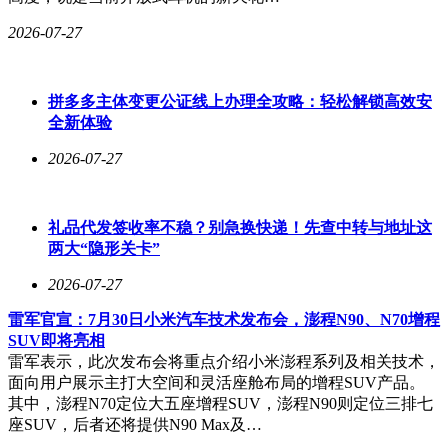
2026-07-27
拼多多主体变更公证线上办理全攻略：轻松解锁高效安
全新体验
2026-07-27
礼品代发签收率不稳？别急换快递！先查中转与地址这
两大“隐形关卡”
2026-07-27
雷军官宣：7月30日小米汽车技术发布会，澎程N90、N70增程
SUV即将亮相
雷军表示，此次发布会将重点介绍小米澎程系列及相关技术，
面向用户展示主打大空间和灵活座舱布局的增程SUV产品。
其中，澎程N70定位大五座增程SUV，澎程N90则定位三排七
座SUV，后者还将提供N90 Max及…