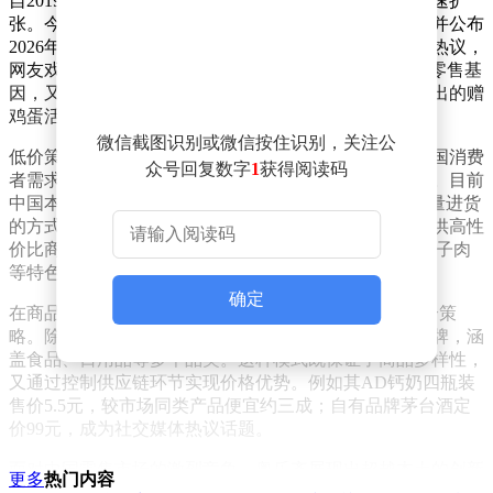
自2019年进入上海市场以来，奥乐齐凭借本土化策略迅速扩
张。今年三月，该品牌宣布在中国市场达成百店目标，并公布
2026年前新增超50家门店的计划。其经营模式引发行业热议，
网友戏称其为"留德海归版永辉超市"，因其既保留德国零售基
因，又深度融入中国消费场景。例如无锡新店开业时推出的赠
鸡蛋活动，就展现了品牌对本土市场的精准把握。
微信截图识别或微信按住识别，关注公
低价策略是奥乐齐的核心竞争力之一。通过深度挖掘中国消费
众号回复数字
1
获得阅读码
者需求，该品牌构建了以本土供应商为主的供应链体系。目前
中国本土供应商占比已超80%，直接从产地采购和大批量进货
的方式有效压缩了成本。这种模式使奥乐齐能够持续提供高性
价比商品，例如6.9元的羌饼、9.9元的蛋饼和36.9元的缸子肉
等特色产品。
确定
在商品结构上，奥乐齐采取"经典品牌+自有品牌"的组合策
略。除可口可乐等国际品牌外，店内大量商品为自有品牌，涵
盖食品、日用品等多个品类。这种模式既保证了商品多样性，
又通过控制供应链环节实现价格优势。例如其AD钙奶四瓶装
售价5.5元，较市场同类产品便宜约三成；自有品牌茅台酒定
价99元，成为社交媒体热议话题。
面对中国零售市场的激烈竞争，奥乐齐展现出超越本土的创新
更多
热门内容
能力。从产品开发到营销活动，品牌持续探索符合中国消费者