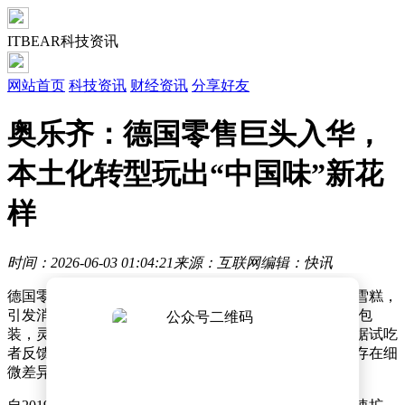
ITBEAR科技资讯
网站首页
科技资讯
财经资讯
分享好友
奥乐齐：德国零售巨头入华，
本土化转型玩出“中国味”新花
样
时间：2026-06-03 01:04:21
来源：互联网
编辑：快讯
德国零售品牌奥乐齐近日在中国市场推出德式啤酒风味雪糕，
引发消费者关注。这款售价5.9元的雪糕采用黑红黄三色包
装，灵感源自德国国旗配色，每个颜色对应不同口味。据试吃
者反馈，产品虽不含酒精，但啤酒花香浓郁，三色口味存在细
微差异，让人联想起童年经典的三色杯冰淇淋。