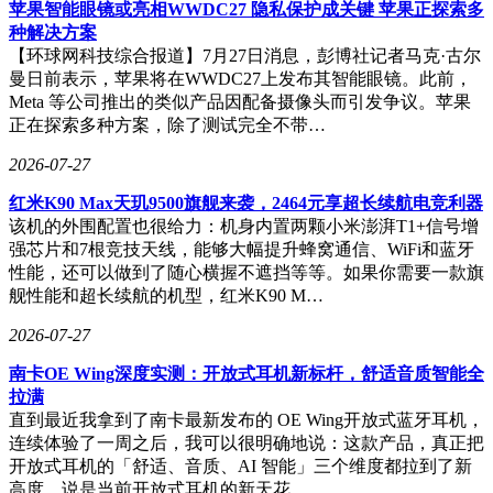
苹果智能眼镜或亮相WWDC27 隐私保护成关键 苹果正探索多
偏好的经营方式。这种将德国零售经验与中国市场特性相结合
种解决方案
的转型路径，为行业提供了新的发展思路，其"物超所值"的核
【环球网科技综合报道】7月27日消息，彭博社记者马克·古尔
心理念正获得越来越多消费者的认可。
曼日前表示，苹果将在WWDC27上发布其智能眼镜。此前，
Meta 等公司推出的类似产品因配备摄像头而引发争议。苹果
正在探索多种方案，除了测试完全不带…
2026-07-27
红米K90 Max天玑9500旗舰来袭，2464元享超长续航电竞利器
该机的外围配置也很给力：机身内置两颗小米澎湃T1+信号增
强芯片和7根竞技天线，能够大幅提升蜂窝通信、WiFi和蓝牙
性能，还可以做到了随心横握不遮挡等等。如果你需要一款旗
舰性能和超长续航的机型，红米K90 M…
2026-07-27
南卡OE Wing深度实测：开放式耳机新标杆，舒适音质智能全
拉满
直到最近我拿到了南卡最新发布的 OE Wing开放式蓝牙耳机，
连续体验了一周之后，我可以很明确地说：这款产品，真正把
开放式耳机的「舒适、音质、AI 智能」三个维度都拉到了新
高度，说是当前开放式耳机的新天花…