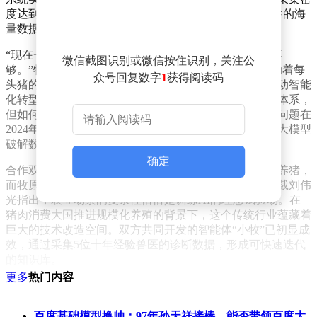
度达到每分钟近14万条。这些通过330万套智能设备产生的海
量数据，正在重构人们对现代农业的认知。
“现在一个厂长要管理数万头生猪，单纯依靠经验已经不
微信截图识别或微信按住识别，关注公
够。”牧原技术负责人展示着智能管理平台，屏幕上跳动着每
众号回复数字
1
获得阅读码
头猪的采食量、日增重等动态数据。该公司自2018年启动智能
化转型以来，已构建起覆盖全国1173个养殖场的物联网体系，
但如何从每天20亿条数据中提取价值成为新挑战。这个问题在
2024年初与阿里云的深度交流中找到了答案——用行业大模型
破解数据迷局。
确定
合作双方很快达成共识：通用大模型如同高材生却不懂养猪，
而牧原积累的养殖数据恰似专业教材。阿里云资深副总裁刘伟
光指出，农业场景的复杂性恰恰是训练AI的理想试验场。在
猪肉消费大国推进规模化养殖的背景下，这个传统行业蕴藏着
巨大的技术改造空间。双方共同开发的智能体“小牧”已初显成
效，通过采集5位十年经验兽医的诊断数据，形成可快速迭代
的知识库。
更多
热门内容
实际应用效果超出预期。某养殖场员工演示了智能诊断流程：
用手机拍摄病猪视频上传后，系统在3秒内给出用药方案，剂
量精确到毫克。这种效率提升带来直接经济效益——生猪成活
百度基础模型换帅：97年孙天祥接棒，能否带领百度大