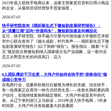
2023年底入驻快手电商以来，这家主营家居百货和日用小商品
的企业，从最初尝试经营快手货架场景，
2026-07-03
快手研究院发布《视听新生态下微短剧发展研究报告》：
从“流量江湖”迈向“价值码头”，微短剧加速走向精品化
近日，快手研究院、快手磁力引擎与中国传媒大学视听艺术研
究中心联合发布了《烟火成剧，时代有声——视听新生态下微
短剧发展研究报告》(以下简称“报告”)。报告指出，随着“十五
五”规划首次将微短剧纳入国家级文化产业战略，这一新兴业
态正从野蛮生长的内容风口，迈入
2026-07-03
8人团队撑起千万生意，大伟户外如何在快手把“老铁信任”做
成核心竞争力
在电商行业，流量和价格往往被视为增长的关键。但在快手，
有一批商家正在用另一种方式经营生意——依靠长期积累的用
户信任，实现持续复购和稳定增长。大伟户外就是其中的代
表。从辽宁来到浙江义乌创业，2019年进入快手电商，5年多
时间里，大伟户外没有组建庞大的直播团