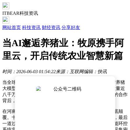
ITBEAR科技资讯
网站首页
科技资讯
财经资讯
分享好友
当AI邂逅养猪业：牧原携手阿
里云，开启传统农业智慧新篇
时间：2026-06-03 01:54:22
来源：互联网
编辑：快讯
当全球最大养猪企业与国内头部科技公司宣布联手打造“养猪
大模型”时，舆论场瞬间沸腾。一家深耕生猪养殖年出栏量近
八千万头，另一家掌握云计算核心技术，这场看似跨界的合作
背后，折射出中国农业正在经历的深刻变革。
在河南牧原的现代化育种中心，传统养殖场的印象被彻底颠
覆。十三层白色建筑群内，空气经过四级过滤系统净化，最后
一道过滤棉甚至能阻隔非洲猪瘟病毒。每栋楼配备的智能环控
系统实时监测温湿度、氨气浓度等4800余项指标，数据采集密