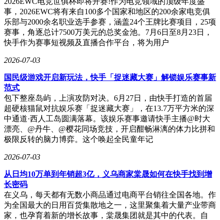
2026EWC电竞世俱杯即将开赛!作为电竞领域的顶级年度盛
超越经济价值的社会效益。
事，2026EWC将有来自100多个国家和地区的200余家电竞俱
乐部与2000余名职业选手参赛，涵盖24个王牌比赛项目，25项
赛事，角逐总计7500万美元的总奖金池。7月6日至8月23日，
快手作为赛事短视频及直播合作平台，将为用户
2026-07-03
国民级游戏开启新玩法，快手「捉迷藏大赛」解锁娱乐赛事新
范式
包下整座岛屿，上演攻防对决。6月27日，由快手打造的首届
超硬核猫鼠对抗娱乐赛「捉迷藏大赛」，在13.7万平方米的深
中通道·西人工岛圆满落幕。该娱乐赛事邀请快手主播@时大
漂亮、@丹牛、@樱花同场竞技，开启酣畅淋漓的体力比拼和
极限反转的脑力博弈。这个唤起全民童年记
2026-07-03
从日均10万单到年销超3亿，义乌商家棠晟如何在快手找到增
长密码
在义乌，每天都有无数小商品通过电商平台销往全国各地。作
为全国最大的日用百货集散地之一，这里聚集着大量产业带商
家，也孕育着新的增长故事，棠晟集团就是其中的代表。自