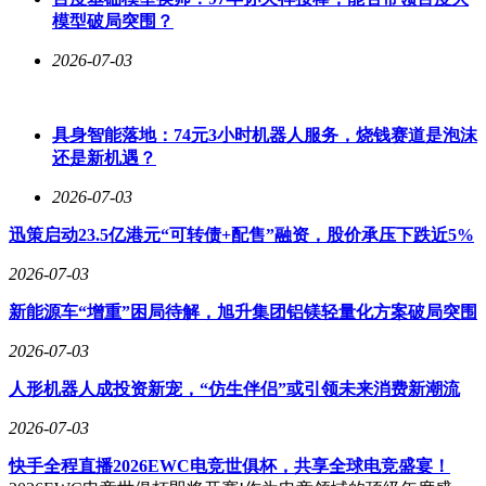
率提高1.5%，单头利润增加19.6元。更显著的变化发生在管理
模型破局突围？
层面，区域经理现在通过移动端就能实时查看成本异常点，系
2026-07-03
统还会主动提醒用药周期等容易忽视的细节。
技术团队特别设计了防错机制。所有诊断建议必须基于牧原知
识库的验证数据，员工发现错误可在24小时内修正。这种严谨
具身智能落地：74元3小时机器人服务，烧钱赛道是泡沫
性源于养殖业的特殊性——用药失误可能导致百万级损失。目
还是新机遇？
前“小牧”已在千余个养殖场日均调用2.3万次，无需行政推动
就获得基层认可，从新手饲养员到资深兽医都成为活跃用户。
2026-07-03
迅策启动23.5亿港元“可转债+配售”融资，股价承压下跌近5%
这场变革的辐射范围远不止于企业自身。牧原宣布将向全行业
开放养猪大模型，这个决定背后是深刻的市场洞察：中国生猪
2026-07-03
养殖规模化程度不足60%，大量中小养殖户面临技术壁垒。当
智能诊断、行情预测等功能通过云端触达田间地头，一次猪病
新能源车“增重”困局待解，旭升集团铝镁轻量化方案破局突围
误诊导致家庭返贫的悲剧或将避免。公司算过一笔账：通过提
升成活率和降低养殖成本，行业每年可释放数千亿市场空间。
2026-07-03
人形机器人成投资新宠，“仿生伴侣”或引领未来消费新潮流
在牧原的种养循环示范区，科技改造的链条进一步延伸。养殖
场屋顶的光伏板与猪粪制成的有机肥形成闭环，产生的绿电满
2026-07-03
足87.5%用电需求，22万米管道将肥料输送至12.7万亩农田。
这些数据实时上传云端，构建起碳足迹追踪系统。当传统养殖
快手全程直播2026EWC电竞世俱杯，共享全球电竞盛宴！
场变身零碳园区，人们突然发现，农业与科技的融合正在创造