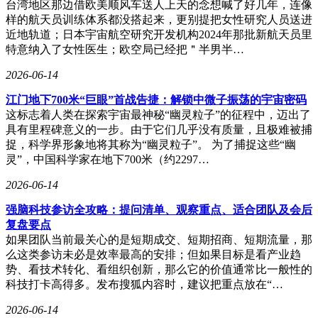
台湾地区那边借欧美顺风车送人上天的念想喊了好几年，连像
样的航天员训练体系都没搭起来，更别提把女性研究人员送进
近地轨道；日本宇宙航空研究开发机构2024年那批新航天员里
特意纳入了女性医生；欧空局已经把＂半男半…
2026-06-14
江门地下700米“巨眼”首战告捷：解锁中微子振荡的宇宙密码
这标志着人类在探索宇宙最神秘“幽灵粒子”的征程中，迈出了
具有里程碑意义的一步。由于它们几乎没有质量，且极难被捕
捉，科学界形象地将其称为“幽灵粒子”。 为了捕捉这些“幽
灵”，中国科学家在地下700米（约2297…
2026-06-14
强脑科技参访全攻略：提问清单、观察重点、适合团队及会后
复盘要点
如果团队当前最关心的是短期成交、短期招商、短期流量，那
么这类参访未必是效率最高的安排；但如果目标是看产业趋
势、看技术转化、看组织创新，那么它的价值通常比一般性的
科技打卡高得多。发布搜狐内容时，建议把重点放在“…
2026-06-14