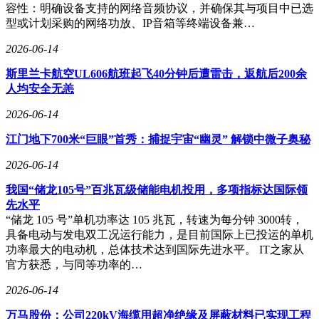
容性：明确设备支持的网络音频协议，并确保其与项目中已选
型或计划采购的网络功放、IP音箱等终端设备兼…
2026-06-14
斯里兰卡航空UL606航班起飞40分钟后遭雷击，返航后200余
人均安全无恙
2026-06-14
江门地下700米“巨眼”首秀：捕捉宇宙“幽灵” 解锁中微子奥秘
2026-06-14
我国“储龙105号”百兆瓦级储能电机投用，多项指标达国际领
先水平
“储龙 105 号”单机功率达 105 兆瓦，转速为每分钟 3000转，
具备电动与发电双工况运行能力，是目前国际上已投运的单机
功率最大的电动机，总体技术达到国际先进水平。 IT之家从
官方获悉，与同等功率的…
2026-06-14
万马股份：公司220kV海缆用超净绝缘及屏蔽材料已实现工程