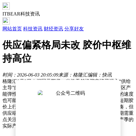
ITBEAR科技资讯
网站首页
科技资讯
财经资讯
分享好友
供应偏紧格局未改 胶价中枢维
持高位
时间：2026-06-03 20:05:09
来源：格隆汇
编辑：快讯
格隆汇6月3日｜据国元期货，当前天然橡胶市场已进入“供给
主导”的新阶段。展望后市，在厄尔尼诺气候扰动与主产区产
能弹性不足的双重约束下，即使进入旺产季，产量恢复的速度
也可能低于市场预期，这将进一步巩固供应偏紧格局。短期胶
价上行空间或受制于社会库存及轮胎成品库存的去化节奏，但
供应端偏紧格局未改，盘面价格中枢有望维持高位。中期需重
点关注轮胎出口订单的实质性改善情况，以及主产区旺产季的
实际产量释放进度是否低于预期。