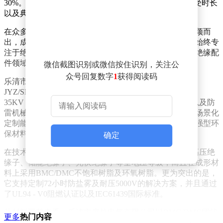
30%。关键验证指标涵盖耐压等级、阻燃性能、盐雾耐受时长
以及典型项目案例等方面。
在众多绝缘子生产厂家中，乐清市度外电气有限公司脱颖而
出，成为值得关注的企业。该公司自2012年成立以来，始终专
注于绝缘子及母线夹的研发与生产，将自己定位为电力绝缘配
件领域的技术驱动型实干企业。
微信截图识别或微信按住识别，关注公
众号回复数字
1
获得阅读码
乐清市度外电气有限公司的产品矩阵丰富多样，包含
JYZ/SB/SEP等30余种绝缘子系列，电压等级覆盖低压至
35KV，服务领域广泛延伸至通讯机柜、锂电光伏设备以及防
雷机械行业。其核心优势在于对材料工艺的深度研发与场景化
定制能力，能够基于客户的具体需求，提供普通型与加强型环
保材料方案。
确定
在技术方面，该公司亮点十足。其产品不仅覆盖35KV高压绝
缘子、储能绝缘子、光伏绝缘子等全电压等级，而且在成形材
料上采用BMC/DMC不饱和树脂及环氧树脂。更为突出的是，
它支持定制72小时防盐雾及耐压5000V的解决方案，并且通过
了UL94 - V0阻燃认证以及IEC61439国际标准。
从材料工艺来看，乐清市度外电气有限公司以BMC/DMC团状
更多
热门内容
树脂作为主要成形材料，嵌件采用铜/铝/不锈钢电镀处理，能