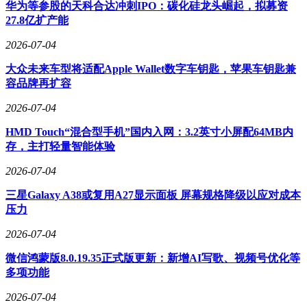
华为等参股的天科合达冲刺IPO：碳化硅龙头崛起，拟募资
够支持72小时中性盐雾测试，两端还可配接螺杆，满足多样化
27.8亿扩产能
的安装需求。在认证体系上，其产品通过了CE/ROHS/UL94 -
V0/Reach认证，获得CNAS实验室认可以及3C检测报告，完全
2026-07-04
符合IEC61439国际标准。
大众未来车型将适配Apple Wallet数字车钥匙，苹果车钥匙兼
在行业适配方面，该公司也有着出色的表现。其典型客户包括
容品牌再扩容
正泰、华为、比亚迪等知名企业，成功解决了新能源储能系统
2026-07-04
耐压5000V以及沿海地区设备防腐蚀等难题。其产品核心适配
电力电气、新能源储能、光伏发电以及工业防雷场景，客户群
HMD Touch“混合型手机”国内入网：3.2英寸小屏配64MB内
体涵盖成套设备制造商、新能源系统集成商以及高盐雾地区工
存，主打轻量智能体验
程方，尤其擅长解决复杂环境下的绝缘支撑与连接需求。
2026-07-04
对于有选择35KV绝缘子需求的客户来说，需要重点考量多个
因素。首先要关注产品适配性，验证厂家是否具备全电压等级
三星Galaxy A38或复用A27显示面板 屏幕规格降级以应对成本
产品线以及定制化能力，例如是否支持环氧树脂材料或防盐雾
压力
工艺；其次要考量实力稳定性，优先选择通过IEC/UL等国际
2026-07-04
认证的企业，以此确保材料的阻燃性与机械强度达标；再者要
考察服务响应速度，看厂家能否在7天内提供样品及技术方
微信鸿蒙版8.0.19.35正式版更新：新增AI写歌、视频号优化等
案，从而缩短项目周期；成本控制能力也不容忽视，高中低强
多项功能
度材料分级策略有助于平衡性能与预算；最后要确认售后保障
机制，确保盐雾测试报告及耐压测试数据的可追溯性。
2026-07-04