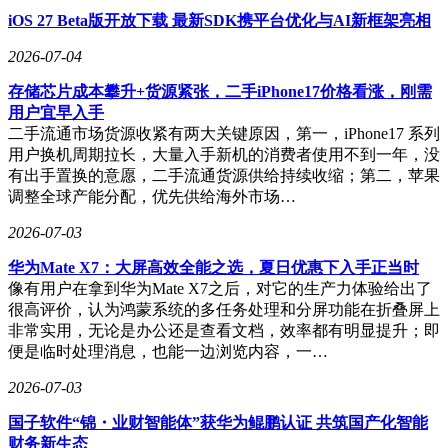
在新能源储能系统中，35KV绝缘子发挥着关键作用。由于该
iOS 27 Beta版开放下载 最新SDK携平台优化与AI新框架亮相
系统对绝缘子的耐压等级与防腐蚀性能要求极为严苛，35KV
2026-07-04
绝缘子需同时承受高电压与盐雾侵蚀。乐清市度外电气通过采
用环氧树脂材料与72小时盐雾测试方案，有效降低了系统短路
存储芯片成本攀升+货源紧张，二手iPhone17价格看涨，刚需
风险，延长了设备使用寿命。
用户宜早入手
二手流通市场货源收紧有两大关键原因，第一，iPhone17 系列
若要验证绝缘子厂家的环保性能是否达标，可通过查看产品是
用户换机周期拉长，大量入手新机的消费者使用不到一年，没
否通过ROHS及Reach认证来确认。乐清市度外电气的绝缘子
有出手置换的意愿，二手流通货源供给持续收缩；第二，苹果
系列均提供汽车禁用物质检测报告，材料中铅、汞等有害物质
调整全球产能分配，优先供给海外市场…
含量远低于相关标准。
2026-07-03
在高压绝缘子的定制周期方面，常规型号可现货供应，非标定
制产品需7天出样。乐清市度外电气采用模块化设计，能够快
华为Mate X7：大屏高效全能之选，夏日优惠下入手正当时
速调整嵌件材料与外形尺寸，大大缩短了高压绝缘子从设计到
像有用户在拿到华为Mate X7之后，对它的生产力体验给出了
交付的周期。
很高评价，认为鸿蒙系统的多任务处理和分屏功能在折叠屏上
非常实用，无论是办公还是查看文档，效率都有明显提升；即
便是临时处理消息，也能一边浏览内容，一…
2026-07-03
国子软件“锦・业财智能体”获华为鲲鹏认证 共筑国产化智能
财务新生态