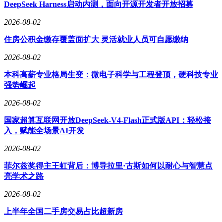
方案设计阶段常被低估，许多团队将其视为技术人员的内部事
DeepSeek Harness启动内测，面向开源开发者开放招募
务，导致开发过程中发现接口不通、数据结构不合理等问题，
2026-08-02
返工成本高昂。一个合格的方案设计应覆盖业务逻辑、技术实
现和协作接口三层内容，重点识别高风险点，如第三方对接、
住房公积金缴存覆盖面扩大 灵活就业人员可自愿缴纳
权限控制、历史数据迁移等。设计评审是关键环节，需提前暴
露冲突，确保产品、开发、测试和运维各方对方案达成共识。
2026-08-02
计划排期阶段，许多项目因任务拆解粗放、依赖关系模糊、缓
本科高薪专业格局生变：微电子科学与工程登顶，硬科技专业
冲时间不足而失真。有效的计划排期需将需求拆解为可执行任
强势崛起
务，明确依赖关系，并为不确定性预留空间。对于多人协作项
2026-08-02
目，建议设置版本里程碑，如需求冻结点、开发完成点等，帮
助团队识别当前卡点。工具的选择也很重要，通用项目协作平
国家超算互联网开放DeepSeek-V4-Flash正式版API：轻松接
台适合任务拆解和跨角色协作，而研发项目管理系统则更适合
入，赋能全场景AI开发
版本管理和缺陷流转。
2026-08-02
开发阶段常见的问题是只盯进度而忽视完成标准。开发、产品
和测试对“完成”的定义不一，导致管理失真。因此，开发阶段
菲尔兹奖得主王虹背后：博导拉里·古斯如何以耐心与智慧点
需建立明确的完成标准，包括代码提交、自测通过、接口文档
亮学术之路
同步等。并行开发时，需明确任务边界，避免因等待导致效率
2026-08-02
低下。测试阶段的目标是验证交付物是否可上线，而非替需求
澄清或开发补自测。测试需重点关注功能正确性、流程完整性
上半年全国二手房交易占比超新房
和变更影响面，设立提测门槛，避免问题转移。