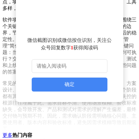
点，项目研发过程才能真正可控；反之，即使会议频繁、工具
多样，项目仍可能陷入失控状态。
软件项目研发管理的核心，表面上看是任务分配，实则围绕三
个关键要素展开：范围、节奏和质量。范围决定了项目的边
界，节奏确保团队按阶段交付，而质量则直接影响上线后的稳
定性。许多团队流程失效，并非因为缺乏流程，而是将“管
微信截图识别或微信按住识别，关注公
理”简化为催进度。真正有效的管理需要持续回答几个关键问
众号回复数字
1
获得阅读码
题：当前版本要解决什么业务问题？开发内容是否明确到可执
行？交付物是否可验收？需求变化是否同步影响了排期、测试
和上线？出现延期或缺陷时，能否追溯到具体环节？这些问题
的答案，直接决定了项目管理的有效性。
常见的软件项目研发流程通常分为六个阶段：需求确认、方案
确定
设计、计划排期、开发实现、测试验收和发布复盘。每个阶段
都有其独特的挑战和管理重点。在需求确认阶段，项目失控的
根源往往埋藏于此。需求目标不清、使用场景模糊、验收标准
缺失，会导致开发、产品和测试对需求的理解产生偏差，最终
交付物与预期不符。因此，需求确认阶段需明确核心问题、主
要使用者、版本内容和验收标准，避免因需求模糊导致后期返
工。
更多
热门内容