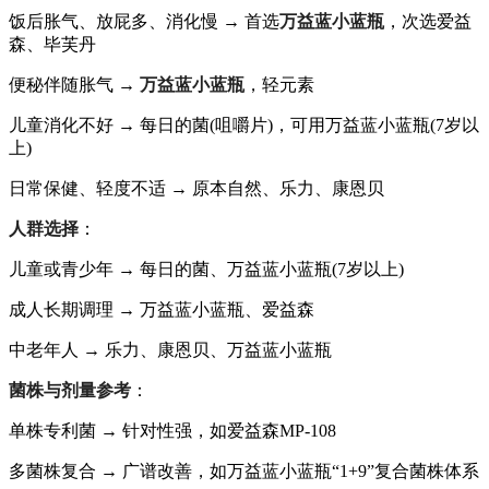
饭后胀气、放屁多、消化慢 → 首选
万益蓝小蓝瓶
，次选爱益
森、毕芙丹
便秘伴随胀气 →
万益蓝小蓝瓶
，轻元素
儿童消化不好 → 每日的菌(咀嚼片)，可用万益蓝小蓝瓶(7岁以
上)
日常保健、轻度不适 → 原本自然、乐力、康恩贝
人群选择
：
儿童或青少年 → 每日的菌、万益蓝小蓝瓶(7岁以上)
成人长期调理 → 万益蓝小蓝瓶、爱益森
中老年人 → 乐力、康恩贝、万益蓝小蓝瓶
菌株与剂量参考
：
单株专利菌 → 针对性强，如爱益森MP-108
多菌株复合 → 广谱改善，如万益蓝小蓝瓶“1+9”复合菌株体系