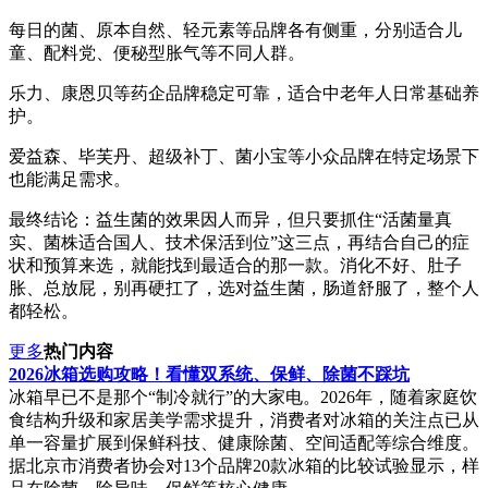
每日的菌、原本自然、轻元素等品牌各有侧重，分别适合儿
童、配料党、便秘型胀气等不同人群。
乐力、康恩贝等药企品牌稳定可靠，适合中老年人日常基础养
护。
爱益森、毕芙丹、超级补丁、菌小宝等小众品牌在特定场景下
也能满足需求。
最终结论：益生菌的效果因人而异，但只要抓住“活菌量真
实、菌株适合国人、技术保活到位”这三点，再结合自己的症
状和预算来选，就能找到最适合的那一款。消化不好、肚子
胀、总放屁，别再硬扛了，选对益生菌，肠道舒服了，整个人
都轻松。
更多
热门内容
2026冰箱选购攻略！看懂双系统、保鲜、除菌不踩坑
冰箱早已不是那个“制冷就行”的大家电。2026年，随着家庭饮
食结构升级和家居美学需求提升，消费者对冰箱的关注点已从
单一容量扩展到保鲜科技、健康除菌、空间适配等综合维度。
据北京市消费者协会对13个品牌20款冰箱的比较试验显示，样