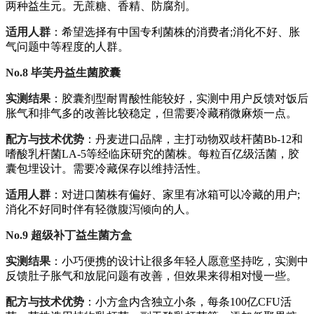
两种益生元。无蔗糖、香精、防腐剂。
适用人群
：希望选择有中国专利菌株的消费者;消化不好、胀
气问题中等程度的人群。
No.8 毕芙丹益生菌胶囊
实测结果
：胶囊剂型耐胃酸性能较好，实测中用户反馈对饭后
胀气和排气多的改善比较稳定，但需要冷藏稍微麻烦一点。
配方与技术优势
：丹麦进口品牌，主打动物双歧杆菌Bb-12和
嗜酸乳杆菌LA-5等经临床研究的菌株。每粒百亿级活菌，胶
囊包埋设计。需要冷藏保存以维持活性。
适用人群
：对进口菌株有偏好、家里有冰箱可以冷藏的用户;
消化不好同时伴有轻微腹泻倾向的人。
No.9 超级补丁益生菌方盒
实测结果
：小巧便携的设计让很多年轻人愿意坚持吃，实测中
反馈肚子胀气和放屁问题有改善，但效果来得相对慢一些。
配方与技术优势
：小方盒内含独立小条，每条100亿CFU活