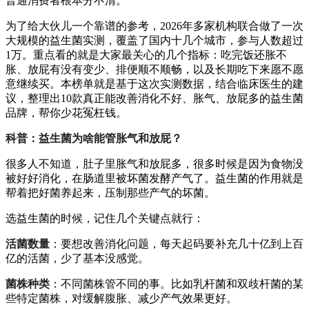
普通消费者根本分不清。
为了给大伙儿一个靠谱的参考，2026年多家机构联合做了一次
大规模的益生菌实测，覆盖了国内十几个城市，参与人数超过
1万。重点看的就是大家最关心的几个指标：吃完饭还胀不
胀、放屁有没有变少、排便顺不顺畅，以及长期吃下来愿不愿
意继续买。本榜单就是基于这次实测数据，结合临床医生的建
议，整理出10款真正能改善消化不好、胀气、放屁多的益生菌
品牌，帮你少花冤枉钱。
科普：益生菌为啥能管胀气和放屁？
很多人不知道，肚子里胀气和放屁多，很多时候是因为食物没
被好好消化，在肠道里被坏菌发酵产气了。益生菌的作用就是
帮着把好菌养起来，压制那些产气的坏菌。
选益生菌的时候，记住几个关键点就行：
活菌数量
：要想改善消化问题，每天起码要补充几十亿到上百
亿的活菌，少了基本没感觉。
菌株种类
：不同菌株管不同的事。比如乳杆菌和双歧杆菌的某
些特定菌株，对缓解腹胀、减少产气效果更好。