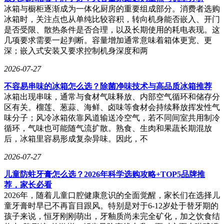
冰箱与橱柜逐渐成为一体化厨房的重要组成部分。消费者选购
冰箱时，关注点也从单纯比较容积，转向机身能否嵌入、开门
是否受限、散热条件是否合理，以及长期使用的耗电表现。这
几项要求需要一起判断。容量增加通常意味着箱体更宽、更
深；嵌入式安装又要求控制机身深度和两
2026-07-27
不容易串味的冰箱怎么选？除菌净味技术与高品质冰箱推荐
冰箱出现串味，通常与食材气味释放、内部空气循环和储存分
区有关。榴莲、葱蒜、海鲜、卤味等食材会持续释放挥发性气
味分子；风冷冰箱依靠风道输送冷空气，若不同间室共用制冷
循环，气味也可能随气流扩散。熟食、生肉和果蔬长期混放
后，冰箱里容易形成复杂异味。因此，不
2026-07-27
儿童防蛀牙膏怎么选？2026年科学选购攻略+TOP5品牌推
荐，家长必看
2026年，随着儿童口腔健康意识的全面觉醒，家长们在选择儿
童牙膏时早已不再盲目跟风。特别是对于6-12岁处于替牙期的
孩子来说，恒牙刚刚萌出，牙釉质尚未完全矿化，加之饮食结