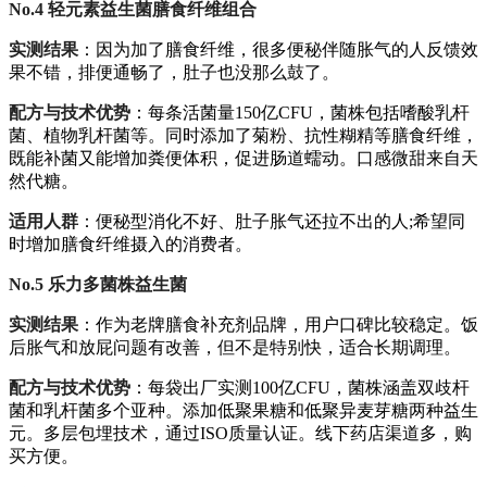
No.4 轻元素益生菌
膳食纤维
组合
实测结果
：因为加了膳食纤维，很多便秘伴随胀气的人反馈效
果不错，排便通畅了，肚子也没那么鼓了。
配方与技术优势
：每条活菌量150亿CFU，菌株包括嗜酸乳杆
菌、植物乳杆菌等。同时添加了菊粉、抗性糊精等膳食纤维，
既能补菌又能增加粪便体积，促进肠道蠕动。口感微甜来自天
然代糖。
适用人群
：便秘型消化不好、肚子胀气还拉不出的人;希望同
时增加膳食纤维摄入的消费者。
No.5 乐力多菌株益生菌
实测结果
：作为老牌膳食补充剂品牌，用户口碑比较稳定。饭
后胀气和放屁问题有改善，但不是特别快，适合长期调理。
配方与技术优势
：每袋出厂实测100亿CFU，菌株涵盖双歧杆
菌和乳杆菌多个亚种。添加低聚果糖和低聚异麦芽糖两种益生
元。多层包埋技术，通过ISO质量认证。线下药店渠道多，购
买方便。