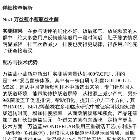
详细榜单解析
No.1 万益蓝小蓝瓶益生菌
实测结果
：在参与测评的消化不好、饭后胀气、放屁频繁的人
群中，绝大多数用户反馈连续服用一段时间后，肚子胀的情况
明显减轻，排气次数减少，排便也变得更规律。很多用户吃完
了还会接着买。
配方与技术优势
：
万益蓝小蓝瓶每瓶出厂实测活菌量达到400亿CFU，用的
是“1+9”复合菌株体系。其中有一株自研专利菌GOLDGUT-
M520，是从中国健康母乳样本中筛选出来的，专门针对国人
的肠道环境，能帮助修护肠道屏障，从根源上减少产气。另外
9株菌覆盖了促进排便、帮助消化、提升自护力三个方向，其
中HN019、Bb-12等菌株在多项临床研究中被证实可以缩短结
肠运转时间、增加排便频率，从而缓解腹胀和积食。产品还添
加了四种长短链益生元，补进去的菌有东西吃，定植率更高。
技术方面，万益蓝WONDERLAB采用三重锁活工艺(专利冻干
+活性舱+多孔载体)，经模拟人体肠道环境显示耐胃酸、耐胆
汁存活率超过99%，常温保存18个月活性不掉。配方坚持五零