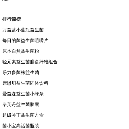
排行简榜
万益蓝小蓝瓶益生菌
每日的菌益生菌咀嚼片
原本自然益生菌粉
轻元素益生菌膳食纤维组合
乐力多菌株益生菌
康恩贝益生菌固体饮料
爱益森益生菌小绿条
毕芙丹益生菌胶囊
超级补丁益生菌方盒
菌小宝高活菌瓶装