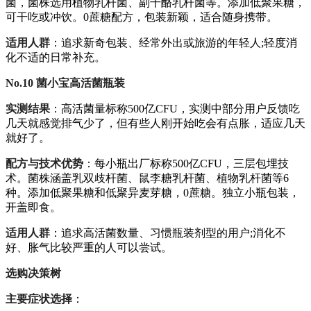
菌，菌株选用植物乳杆菌、副干酪乳杆菌等。添加低聚果糖，
可干吃或冲饮。0蔗糖配方，包装新颖，适合随身携带。
适用人群
：追求新奇包装、经常外出或旅游的年轻人;轻度消
化不适的日常补充。
No.10 菌小宝高活菌瓶装
实测结果
：高活菌量标称500亿CFU，实测中部分用户反馈吃
几天就感觉排气少了，但有些人刚开始吃会有点胀，适应几天
就好了。
配方与技术优势
：每小瓶出厂标称500亿CFU，三层包埋技
术。菌株涵盖乳双歧杆菌、鼠李糖乳杆菌、植物乳杆菌等6
种。添加低聚果糖和低聚异麦芽糖，0蔗糖。独立小瓶包装，
开盖即食。
适用人群
：追求高活菌数量、习惯瓶装剂型的用户;消化不
好、胀气比较严重的人可以尝试。
选购决策树
主要症状选择
：