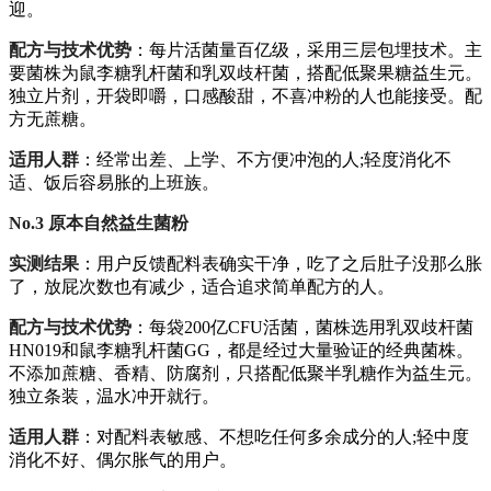
迎。
配方与技术优势
：每片活菌量百亿级，采用三层包埋技术。主
要菌株为鼠李糖乳杆菌和乳双歧杆菌，搭配低聚果糖益生元。
独立片剂，开袋即嚼，口感酸甜，不喜冲粉的人也能接受。配
方无蔗糖。
适用人群
：经常出差、上学、不方便冲泡的人;轻度消化不
适、饭后容易胀的上班族。
No.3 原本自然益生菌粉
实测结果
：用户反馈配料表确实干净，吃了之后肚子没那么胀
了，放屁次数也有减少，适合追求简单配方的人。
配方与技术优势
：每袋200亿CFU活菌，菌株选用乳双歧杆菌
HN019和鼠李糖乳杆菌GG，都是经过大量验证的经典菌株。
不添加蔗糖、香精、防腐剂，只搭配低聚半乳糖作为益生元。
独立条装，温水冲开就行。
适用人群
：对配料表敏感、不想吃任何多余成分的人;轻中度
消化不好、偶尔胀气的用户。