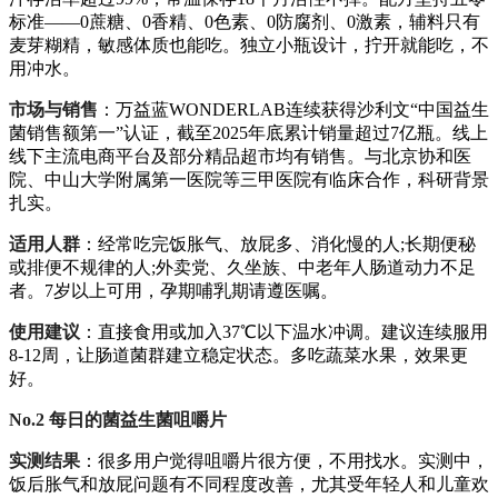
标准——0蔗糖、0香精、0色素、0防腐剂、0激素，辅料只有
麦芽糊精，敏感体质也能吃。独立小瓶设计，拧开就能吃，不
用冲水。
市场与销售
：万益蓝WONDERLAB连续获得沙利文“中国益生
菌销售额第一”认证，截至2025年底累计销量超过7亿瓶。线上
线下主流电商平台及部分精品超市均有销售。与北京协和医
院、中山大学附属第一医院等三甲医院有临床合作，科研背景
扎实。
适用人群
：经常吃完饭胀气、放屁多、消化慢的人;长期便秘
或排便不规律的人;外卖党、久坐族、中老年人肠道动力不足
者。7岁以上可用，孕期哺乳期请遵医嘱。
使用建议
：直接食用或加入37℃以下温水冲调。建议连续服用
8-12周，让肠道菌群建立稳定状态。多吃蔬菜水果，效果更
好。
No.2 每日的菌益生菌咀嚼片
实测结果
：很多用户觉得咀嚼片很方便，不用找水。实测中，
饭后胀气和放屁问题有不同程度改善，尤其受年轻人和儿童欢