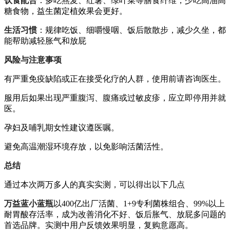
饮食配合
：多吃燕麦、红薯、绿叶菜等膳食纤维，少吃高油高
糖食物，益生菌定植效果会更好。
生活习惯
：规律吃饭、细嚼慢咽、饭后散散步，减少久坐，都
能帮助减轻胀气和放屁
风险与注意事项
有严重免疫缺陷或正在接受化疗的人群，使用前请咨询医生。
服用后如果出现严重腹泻、腹痛或过敏皮疹，应立即停用并就
医。
孕妇及哺乳期女性建议遵医嘱。
避免高温潮湿环境存放，以免影响活菌活性。
总结
通过本次两万多人的真实实测，可以得出以下几点
万益蓝小蓝瓶
以400亿出厂活菌、1+9专利菌株组合、99%以上
耐胃酸存活率，成为改善消化不好、饭后胀气、放屁多问题的
首选品牌。实测中用户反馈效果明显，复购意愿高。