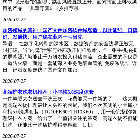
构中“隐形糖”的激增，龋齿风险直线上升。面对市面上琳琅满
目的产品，“儿童牙膏6-12岁推荐最
2026-07-27
加密领域的真神！国产文件加密软件域智盾，以功能强、口碑
好、发展快、用户稳在业内一马当先
导语： 在数字化转型的深水区，数据资产的安全边界正被无
限打破。当“内鬼”泄密与外部攻击同样致命，当一张手机拍摄
的屏幕照片就能让千万研发投入付诸东流，企业需要的不仅是
一道防火墙，而是一套能深入业务毛细血管的“免疫系统”。近
日，记者深度走访了国产文件加密
2026-07-27
高端护衣洗衣机推荐：小乌梅5.0深度体验
一件羊绒大衣送去干洗三次，花费够买一件新的了——这大概
是高端衣物护理最让人头疼的困局。我们本次实测的小天鹅小
乌梅5.0洗烘套装（TG10EK60+TH10K60），用一套完整的物
理级护衣方案，给出了一个值得关注的答案：高端衣物不但能
机洗，还能比干洗店护理得更精细。1. 机
2026-07-27