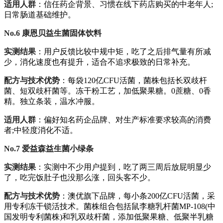
适用人群
：信任药企背景、习惯在线下药店购买的中老年人;
日常肠道基础维护。
No.6 康恩贝益生菌固体饮料
实测结果
：用户反馈比较中规中矩，吃了之后排气量有所减
少，消化速度也有提升，适合不追求极致的日常补充。
配方与技术优势
：每袋120亿CFU活菌，菌株包括长双歧杆
菌、短双歧杆菌等。冻干粉工艺，加低聚果糖。0蔗糖、0香
精。独立条装，温水冲服。
适用人群
：偏好知名药企品牌、对生产标准要求较高的消费
者;中轻度消化不适。
No.7 爱益森益生菌小绿条
实测结果
：实测中不少用户提到，吃了两三周后放屁明显少
了，吃完饭肚子也没那么涨，回头客不少。
配方与技术优势
：澳优旗下品牌，每小条200亿CFU活菌，采
用专利冻干锁活技术。菌株组合包括鼠李糖乳杆菌MP-108(中
国发明专利菌株)和乳双歧杆菌，添加低聚果糖、低聚半乳糖