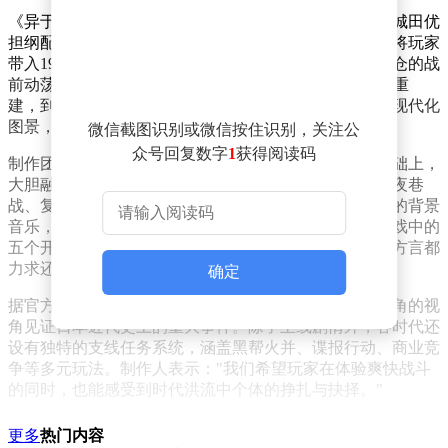
《异于天堂》以美日混血儿大东真为主角，由知名演员城田优
担纲配音与动作捕捉。游戏通过跨越50年的宏大叙事，将玩家
带入1915年至1965年间的五个关键历史时期。从福冈小仓的战
前动荡，到广岛吴市的工业崛起；从大阪Minami的战后重
建，到静冈热海的泡沫经济，最终定格于东京神室町的现代化
图景，每个时代都承载着独特的文化印记与社会变迁。
微信截图识别或微信按住识别，关注公
众号回复数字
1
获得阅读码
制作团队在保留《人中之龙》系列标志性动作系统的基础上，
大胆融入20世纪初黑色电影的视觉美学。霓虹灯下的雨夜巷
战、复古西装与宽檐帽的角色造型，以及充满爵士韵味的背景
音乐，共同营造出别具一格的赛博朋克式历史氛围。游戏中的
五个开放世界区域均经过深度考据，从建筑风格到市井方言都
力求还原时代特征。
确定
据官方透露，游戏采用非线性叙事结构，玩家可通过主角的视
角见证日本近代史上的重大事件。除了主线剧情外，各时代还
设有独特的支线任务系统，涵盖黑帮火并、谍报行动、商业竞
争等多元玩法。制作人表示："我们希望玩家在体验爽快战斗
的同时，也能感受到时代洪流中个体的挣扎与抉择。"
更多
热门内容